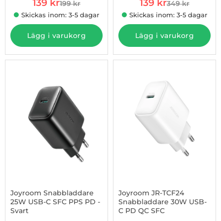
rea pris
rea pris
139 kr
139 kr
199 kr
349 kr
tidigare pris
tidigare pris
Skickas inom: 3-5 dagar
Skickas inom: 3-5 dagar
Lägg i varukorg
Lägg i varukorg
-60%
Joyroom Snabbladdare
Joyroom JR-TCF24
25W USB-C SFC PPS PD -
Snabbladdare 30W USB-
Svart
C PD QC SFC
Art. nr 1002967684
Art. nr 1002968130