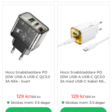
-35%
Hoco Snabbladdare PD
Hoco Snabbladdare PD
20W USB-A USB-C QC3.0
20W USB-A USB-C QC3.0
3A N34 - Svart
3A med USB-C Kabel N52
Art. nr 1003255057
Art. nr 1003255060
- Vit
rea pris
rea pris
129 kr
129 kr
199 kr
199 kr
tidigare pris
tidigare pris
Skickas inom: 3-5 dagar
Skickas inom: 3-5 dagar