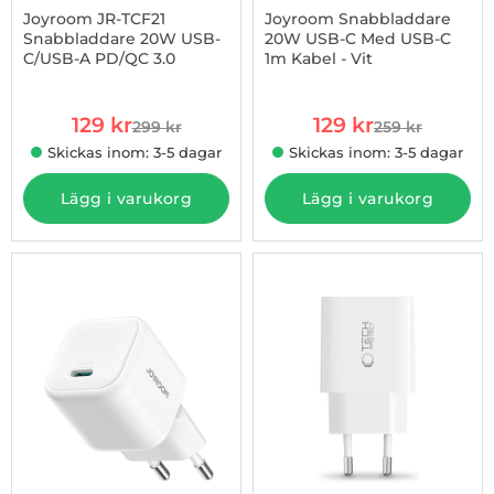
Joyroom JR-TCF21
Joyroom Snabbladdare
Snabbladdare 20W USB-
20W USB-C Med USB-C
C/USB-A PD/QC 3.0
1m Kabel - Vit
Art. nr 1002968127
Art. nr 1002969742
rea pris
rea pris
129 kr
129 kr
299 kr
259 kr
tidigare pris
tidigare pris
Skickas inom: 3-5 dagar
Skickas inom: 3-5 dagar
Lägg i varukorg
Lägg i varukorg
-35%