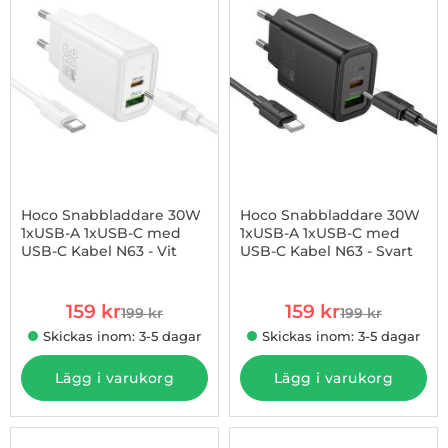
Hoco Snabbladdare 30W
Hoco Snabbladdare 30W
1xUSB-A 1xUSB-C med
1xUSB-A 1xUSB-C med
USB-C Kabel N63 - Vit
USB-C Kabel N63 - Svart
Art. nr 1002978019
Art. nr 1002978020
rea pris
rea pris
159 kr
159 kr
199 kr
199 kr
tidigare pris
tidigare pris
Skickas inom: 3-5 dagar
Skickas inom: 3-5 dagar
Lägg i varukorg
Lägg i varukorg