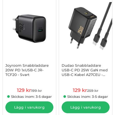
-35%
Joyroom Snabbladdare
Dudao Snabbladdare
20W PD 1xUSB-C JR-
USB-C PD 25W GaN med
TCF20 - Svart
USB-C Kabel A27CEU -
Art. nr 1003216482
Art. nr 1003255014
Svart
rea pris
rea pris
129 kr
129 kr
199 kr
259 kr
tidigare pris
tidigare pris
Skickas inom: 3-5 dagar
Skickas inom: 3-5 dagar
Lägg i varukorg
Lägg i varukorg