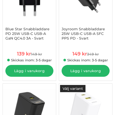
Blue Star Snabbladdare
Joyroom Snabbladdare
PD 25W USB-C USB-A
25W USB-C USB-A SFC
GaN QC4.0 3A - Svart
PPS PD - Svart
Art. nr 1003255136
Art. nr 1002967680
rea pris
rea pris
139 kr
149 kr
149 kr
349 kr
tidigare pris
tidigare pris
Skickas inom: 3-5 dagar
Skickas inom: 3-5 dagar
Lägg i varukorg
Lägg i varukorg
Välj variant
-40%