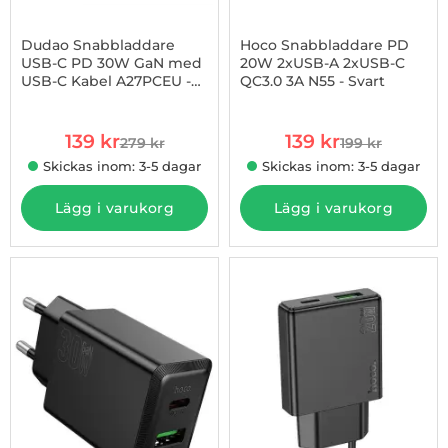
Dudao Snabbladdare
Hoco Snabbladdare PD
USB-C PD 30W GaN med
20W 2xUSB-A 2xUSB-C
USB-C Kabel A27PCEU -
QC3.0 3A N55 - Svart
Art. nr 1003255017
Art. nr 1003255063
Vit
rea pris
rea pris
139 kr
139 kr
279 kr
199 kr
tidigare pris
tidigare pris
Skickas inom: 3-5 dagar
Skickas inom: 3-5 dagar
Lägg i varukorg
Lägg i varukorg
-30%