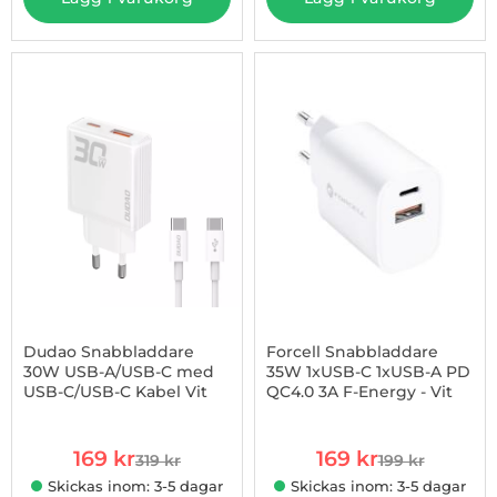
-47%
Dudao Snabbladdare
Forcell Snabbladdare
30W USB-A/USB-C med
35W 1xUSB-C 1xUSB-A PD
USB-C/USB-C Kabel Vit
QC4.0 3A F-Energy - Vit
Art. nr 1002967290
Art. nr 1002970476
rea pris
rea pris
169 kr
169 kr
319 kr
199 kr
tidigare pris
tidigare pris
Skickas inom: 3-5 dagar
Skickas inom: 3-5 dagar