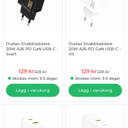
Dudao Snabbladdare
Dudao Snabbladdare
20W A26 PD GaN USB-C -
20W A26 PD GaN USB-C -
Svart
Vit
Art. nr 1002979714
Art. nr 1002979715
rea pris
rea pris
129 kr
129 kr
229 kr
229 kr
tidigare pris
tidigare pris
Skickas inom: 3-5 dagar
Skickas inom: 3-5 dagar
Lägg i varukorg
Lägg i varukorg
-48%