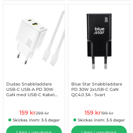
-47%
Dudao Snabbladdare
Blue Star Snabbladdare
USB-C USB-A PD 30W
PD 30W 2xUSB-C GaN
GaN med USB-C Kabel
QC4.0 3A - Svart
Art. nr 1003255011
Art. nr 1003255138
A27TCEU - Vit
rea pris
rea pris
159 kr
159 kr
299 kr
199 kr
tidigare pris
tidigare pris
Skickas inom: 3-5 dagar
Skickas inom: 3-5 dagar
Lägg i varukorg
Lägg i varukorg