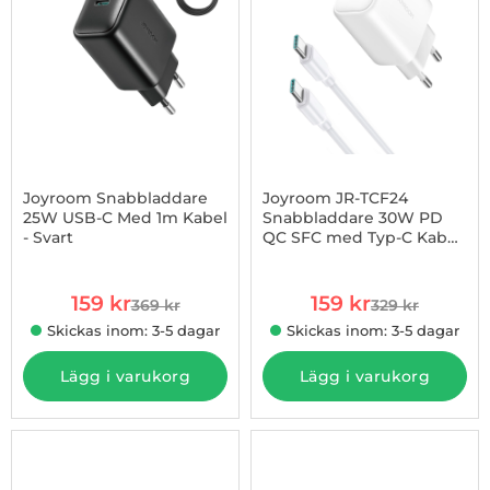
Joyroom Snabbladdare
Joyroom JR-TCF24
25W USB-C Med 1m Kabel
Snabbladdare 30W PD
- Svart
QC SFC med Typ-C Kabel
Art. nr 1002967686
Art. nr 1002968137
1m
rea pris
rea pris
159 kr
159 kr
369 kr
329 kr
tidigare pris
tidigare pris
Skickas inom: 3-5 dagar
Skickas inom: 3-5 dagar
Lägg i varukorg
Lägg i varukorg
-20%