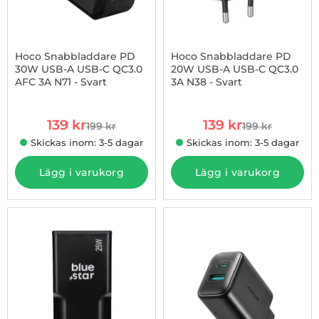
Hoco Snabbladdare PD
Hoco Snabbladdare PD
30W USB-A USB-C QC3.0
20W USB-A USB-C QC3.0
AFC 3A N71 - Svart
3A N38 - Svart
Art. nr 1003255068
Art. nr 1003255072
rea pris
rea pris
139 kr
139 kr
199 kr
199 kr
tidigare pris
tidigare pris
Skickas inom: 3-5 dagar
Skickas inom: 3-5 dagar
Lägg i varukorg
Lägg i varukorg
-7%