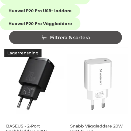
Huawei P20 Pro USB-Laddare
Huawei P20 Pro Väggladdare
Hoppa
Filtrera & sortera
över
filtersektionen
Filtrera & sortera
produktlista
Lagerrensning
-64%
BASEUS - 2-Port
Snabb Väggladdare 20W