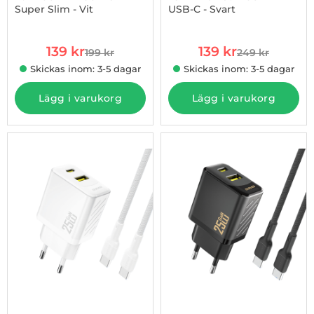
Super Slim - Vit
USB-C - Svart
Art. nr 1002970316
Art. nr 1002979725
rea pris
rea pris
139 kr
139 kr
199 kr
249 kr
tidigare pris
tidigare pris
Skickas inom: 3-5 dagar
Skickas inom: 3-5 dagar
Lägg i varukorg
Lägg i varukorg
-50%