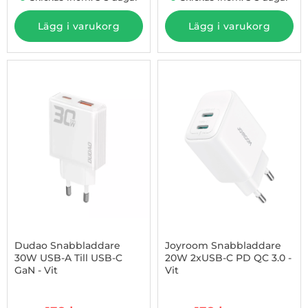
Lägg i varukorg
Lägg i varukorg
-30%
Dudao Snabbladdare
Joyroom Snabbladdare
30W USB-A Till USB-C
20W 2xUSB-C PD QC 3.0 -
GaN - Vit
Vit
Art. nr 1002967286
Art. nr 1002967676