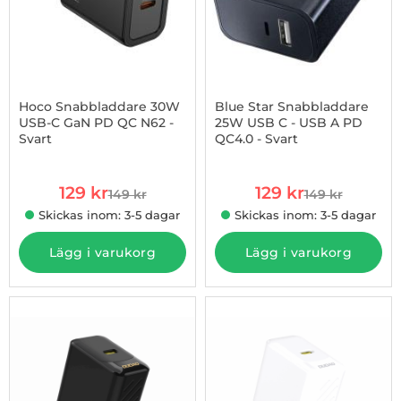
Hoco Snabbladdare 30W
Blue Star Snabbladdare
USB-C GaN PD QC N62 -
25W USB C - USB A PD
Svart
QC4.0 - Svart
Art. nr 1002978026
Art. nr 1002978756
rea pris
rea pris
129 kr
129 kr
149 kr
149 kr
tidigare pris
tidigare pris
Skickas inom: 3-5 dagar
Skickas inom: 3-5 dagar
Lägg i varukorg
Lägg i varukorg
-44%