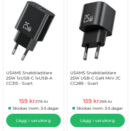
-43%
USAMS Snabbladdare
USAMS Snabbladdare
25W 1xUSB-C 1xUSB-A
25W USB-C GaN Mini JC
CC315 - Svart
CC289 - Svart
Art. nr 1002988155
Art. nr 1002988228
rea pris
rea pris
159 kr
159 kr
279 kr
299 kr
tidigare pris
tidigare pris
Skickas inom: 3-5 dagar
Skickas inom: 3-5 dagar
Lägg i varukorg
Lägg i varukorg