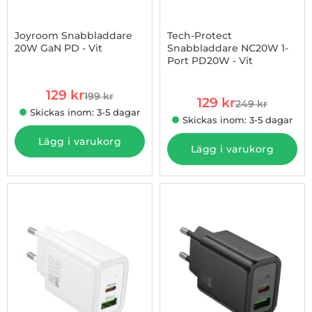
Joyroom Snabbladdare
Tech-Protect
20W GaN PD - Vit
Snabbladdare NC20W 1-
Port PD20W - Vit
Art. nr 1002970427
Art. nr 1002971597
rea pris
129 kr
199 kr
rea pris
tidigare pris
129 kr
249 kr
tidigare pris
Skickas inom: 3-5 dagar
Skickas inom: 3-5 dagar
Lägg i varukorg
Lägg i varukorg
-13%