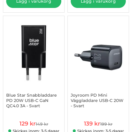
Lägg i varukorg
Lägg i varukorg
-13%
Blue Star Snabbladdare
Joyroom PD Mini
PD 20W USB-C GaN
Väggladdare USB-C 20W
QC4.0 3A - Svart
- Svart
Art. nr 1003255135
Art. nr 1002925704
rea pris
rea pris
129 kr
139 kr
149 kr
199 kr
tidigare pris
tidigare pris
Skickas inom: 3-5 dagar
Skickas inom: 3-5 dagar