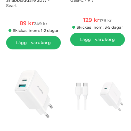
Snabbladdare 20W -
USB-C - Vit
Svart
Art. nr 1002952421
Art. nr 1002850212
rea pris
129 kr
179 kr
rea pris
89 kr
tidigare pris
249 kr
tidigare pris
Skickas inom: 3-5 dagar
Skickas inom: 1-2 dagar
Lägg i varukorg
Lägg i varukorg
-57%