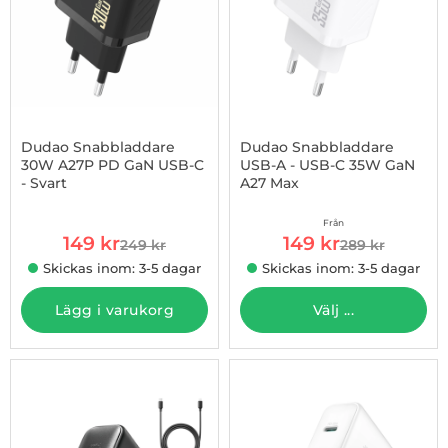
Dudao Snabbladdare
Dudao Snabbladdare
30W A27P PD GaN USB-C
USB-A - USB-C 35W GaN
- Svart
A27 Max
Art. nr 1002979770
Art. nr 1003006305
Från
rea pris
rea pris
149 kr
149 kr
249 kr
289 kr
tidigare pris
tidigare pris
Skickas inom: 3-5 dagar
Skickas inom: 3-5 dagar
Lägg i varukorg
Välj ...
-57%