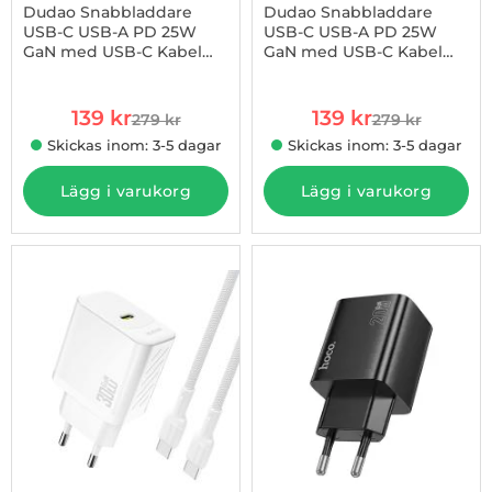
Dudao Snabbladdare
Dudao Snabbladdare
USB-C USB-A PD 25W
USB-C USB-A PD 25W
GaN med USB-C Kabel
GaN med USB-C Kabel
Art. nr 1003255008
Art. nr 1003255009
A26TCEU - Vit
A26TCEU - Svart
rea pris
rea pris
139 kr
139 kr
279 kr
279 kr
tidigare pris
tidigare pris
Skickas inom: 3-5 dagar
Skickas inom: 3-5 dagar
Lägg i varukorg
Lägg i varukorg
-50%