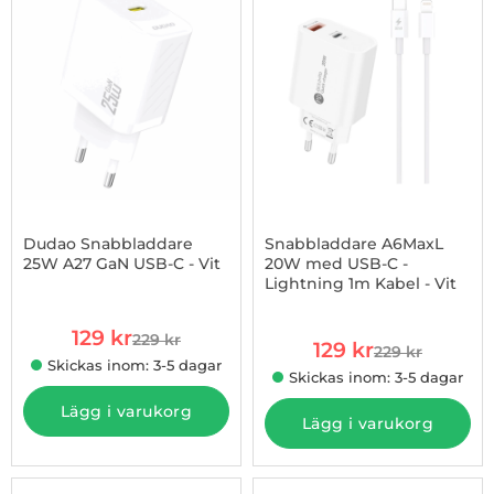
Dudao Snabbladdare
Snabbladdare A6MaxL
25W A27 GaN USB-C - Vit
20W med USB-C -
Lightning 1m Kabel - Vit
Art. nr 1002979732
Art. nr 1002980156
rea pris
129 kr
229 kr
rea pris
tidigare pris
129 kr
229 kr
tidigare pris
Skickas inom: 3-5 dagar
Skickas inom: 3-5 dagar
Lägg i varukorg
Lägg i varukorg