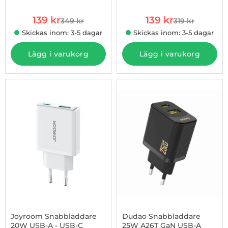
rea pris
rea pris
139 kr
139 kr
349 kr
319 kr
tidigare pris
tidigare pris
Skickas inom: 3-5 dagar
Skickas inom: 3-5 dagar
Lägg i varukorg
Lägg i varukorg
-30%
Joyroom Snabbladdare
Dudao Snabbladdare
20W USB-A - USB-C
25W A26T GaN USB-A