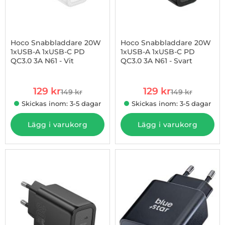
Hoco Snabbladdare 20W
Hoco Snabbladdare 20W
1xUSB-A 1xUSB-C PD
1xUSB-A 1xUSB-C PD
QC3.0 3A N61 - Vit
QC3.0 3A N61 - Svart
Art. nr 1002978024
Art. nr 1002978025
rea pris
rea pris
129 kr
129 kr
149 kr
149 kr
tidigare pris
tidigare pris
Skickas inom: 3-5 dagar
Skickas inom: 3-5 dagar
Lägg i varukorg
Lägg i varukorg
-13%