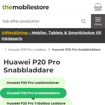
Startsidan för Danira Telecom AB
Sök
Sök på Danira Telecom AB
Genomför
Meny
Utförsäljning
– Mobiler, Tablets & Smartklockor till
Inköpspris
ör
Huawei P20 Pro Laddare
Huawei P20 Pro Snabbladdare
Huawei P20 Pro
Snabbladdare
Underkategorier
Huawei P20 Pro Laddstationer
Huawei P20 Pro Snabbladdare
Huawei P20 Pro Trådlösa Laddare