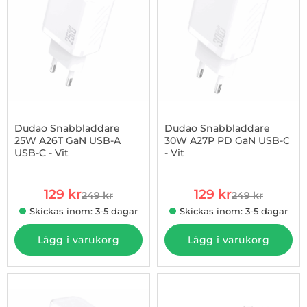
Dudao Snabbladdare
Dudao Snabbladdare
25W A26T GaN USB-A
30W A27P PD GaN USB-C
USB-C - Vit
- Vit
Art. nr 1002979728
Art. nr 1002979729
rea pris
rea pris
129 kr
129 kr
249 kr
249 kr
tidigare pris
tidigare pris
Skickas inom: 3-5 dagar
Skickas inom: 3-5 dagar
Lägg i varukorg
Lägg i varukorg
-44%