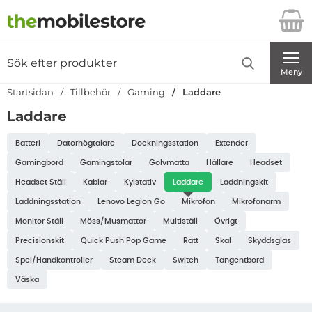
Startsidan för Danira Telecom AB
Sök
Sök på Danira Telecom AB
Genomför
Meny
Startsidan
Tillbehör
Gaming
Laddare
Laddare
Underkategorier
Batteri
Datorhögtalare
Dockningsstation
Extender
Gamingbord
Gamingstolar
Golvmatta
Hållare
Headset
Headset Ställ
Kablar
Kylstativ
Laddare
Laddningskit
Laddningsstation
Lenovo Legion Go
Mikrofon
Mikrofonarm
Monitor Ställ
Möss/Musmattor
Multiställ
Övrigt
Precisionskit
Quick Push Pop Game
Ratt
Skal
Skyddsglas
Spel/Handkontroller
Steam Deck
Switch
Tangentbord
Väska
Hoppa