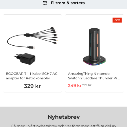
Filtrera & sortera
över
filtersektionen
Filtrera & sortera
produktlista
-38%
EGOGEAR 7-i-1-kabel SCH7 AC-
AmazingThing Nintendo
adapter för Retrokonsoler
Switch 2 Laddare Thunder Pro
PlayDock - Svart
Art. nr 1002984161
Art. nr 1003255265
rea pris
329 kr
249 kr
399 kr
tidigare pris
Nyhetsbrev
Gå med i vårt nyhetsbrev och var först med att få ta del av