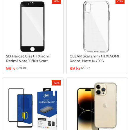
-23%
-23%
5D Härdat Glas till Xiaomi
CLEAR Skal 2mm till XIAOMI
Redmi Note 10/10s Svart
Redmi Note 10 / 10S
Art. nr 1002887664
rea pris
Art. nr 1002887676
rea pris
99 kr
99 kr
129 kr
129 kr
tidigare pris
tidigare pris
-50%