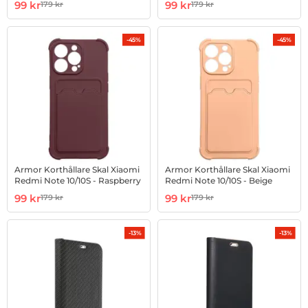
Art. nr 1002877369
rea pris
Art. nr 1002877712
rea pris
99 kr
99 kr
179 kr
179 kr
tidigare pris
tidigare pris
-45%
-45%
Armor Korthållare Skal Xiaomi
Armor Korthållare Skal Xiaomi
Redmi Note 10/10S - Raspberry
Redmi Note 10/10S - Beige
Art. nr 1002877836
rea pris
Art. nr 1002878145
rea pris
99 kr
99 kr
179 kr
179 kr
tidigare pris
tidigare pris
-13%
-13%