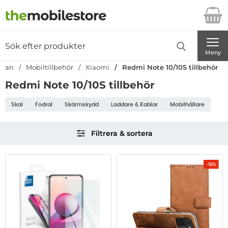
Startsidan för Danira Telecom AB
Sök
Sök på Danira Telecom AB
Genomför
Meny
sidan
Mobiltillbehör
Xiaomi
Redmi Note 10/10S tillbehör
Redmi Note 10/10S tillbehör
Underkategorier
Skal
Fodral
Skärmskydd
Laddare & Kablar
Mobilhållare
Hoppa
Filtrera & sortera
över
filtersektionen
Filtrera & sortera
produktlista
-13%