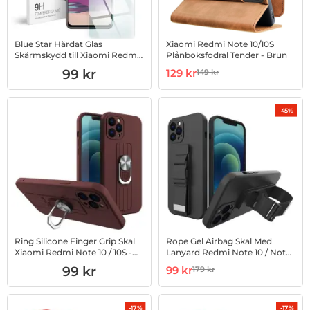
Blue Star Härdat Glas
Xiaomi Redmi Note 10/10S
Skärmskydd till Xiaomi Redmi
Plånboksfodral Tender - Brun
Note 10s
Art. nr 1002887708
Art. nr 1002893975
rea pris
99 kr
129 kr
149 kr
tidigare pris
-45%
Ring Silicone Finger Grip Skal
Rope Gel Airbag Skal Med
Xiaomi Redmi Note 10 / 10S -
Lanyard Redmi Note 10 / Note
Brun
10S - Svart
Art. nr 1002865503
Art. nr 1002866875
rea pris
99 kr
99 kr
179 kr
tidigare pris
-17%
-17%