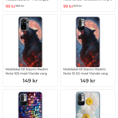
Röd
Art. nr 1002948575
rea pris
Art. nr 1002950402
rea pris
99 kr
99 kr
189 kr
169 kr
tidigare pris
tidigare pris
Mobilskal till Xiaomi Redmi
Mobilskal till Xiaomi Redmi
Note 10S med Ylande varg
Note 10 5G med Ylande varg
Art. nr 1003005067
Art. nr 1003005146
149 kr
149 kr