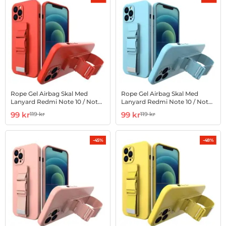
Rope Gel Airbag Skal Med
Rope Gel Airbag Skal Med
Lanyard Redmi Note 10 / Note
Lanyard Redmi Note 10 / Note
10S - Röd
10S - Blå
Art. nr 1002866877
rea pris
Art. nr 1002866878
rea pris
99 kr
99 kr
119 kr
119 kr
tidigare pris
tidigare pris
-45%
-48%