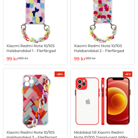
Xiaomi Redmi Note 10/10S
Xiaomi Redmi Note 10/10S
Halsbandskal 1 - Flerfärgad
Halsbandskal 2 - Flerfärgad
Art. nr 1002948573
rea pris
Art. nr 1002948574
rea pris
99 kr
99 kr
189 kr
189 kr
tidigare pris
tidigare pris
-48%
-41%
Xiaomi Redmi Note 10/10S
Mobilskal till Xiaomi Redmi
Halsbandskal 3 - Flerfärgad
Note 10/10S Translucent Milky -