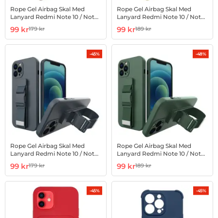
Rope Gel Airbag Skal Med
Rope Gel Airbag Skal Med
Lanyard Redmi Note 10 / Note
Lanyard Redmi Note 10 / Note
10S - Rosa
10S - Gul
Art. nr 1002866879
rea pris
Art. nr 1002866880
rea pris
99 kr
99 kr
179 kr
189 kr
tidigare pris
tidigare pris
-45%
-48%
Rope Gel Airbag Skal Med
Rope Gel Airbag Skal Med
Lanyard Redmi Note 10 / Note
Lanyard Redmi Note 10 / Note
10S - Marin Blå
10S - Mörk Grön
Art. nr 1002866881
rea pris
Art. nr 1002866884
rea pris
99 kr
99 kr
179 kr
189 kr
tidigare pris
tidigare pris
-45%
-45%