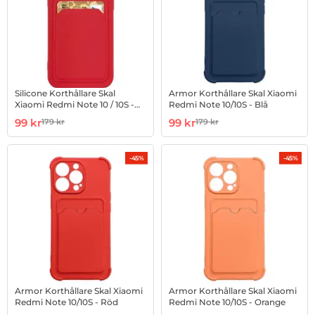
Silicone Korthållare Skal
Armor Korthållare Skal Xiaomi
Xiaomi Redmi Note 10 / 10S -
Redmi Note 10/10S - Blå
Röd
Art. nr 1002872725
rea pris
Art. nr 1002877348
rea pris
99 kr
99 kr
179 kr
179 kr
tidigare pris
tidigare pris
-45%
-45%
Armor Korthållare Skal Xiaomi
Armor Korthållare Skal Xiaomi
Redmi Note 10/10S - Röd
Redmi Note 10/10S - Orange