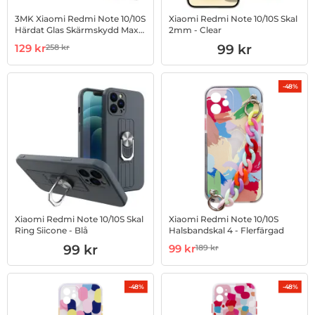
3MK Xiaomi Redmi Note 10/10S
Xiaomi Redmi Note 10/10S Skal
Härdat Glas Skärmskydd Max
2mm - Clear
Lite - Svart
Art. nr 1002901699
rea pris
Art. nr 1002908524
129 kr
99 kr
258 kr
tidigare pris
-48%
Xiaomi Redmi Note 10/10S Skal
Xiaomi Redmi Note 10/10S
Ring Siicone - Blå
Halsbandskal 4 - Flerfärgad
Art. nr 1002912583
Art. nr 1002948572
rea pris
99 kr
99 kr
189 kr
tidigare pris
-48%
-48%