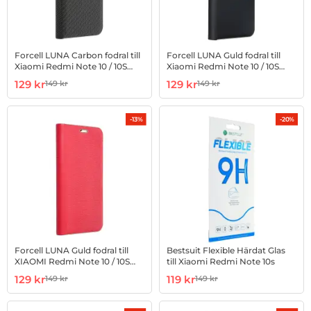
Forcell LUNA Carbon fodral till
Forcell LUNA Guld fodral till
Xiaomi Redmi Note 10 / 10S
Xiaomi Redmi Note 10 / 10S
Svart
Svart
Art. nr 1002887605
rea pris
Art. nr 1002887632
rea pris
129 kr
129 kr
149 kr
149 kr
tidigare pris
tidigare pris
-13%
-20%
Forcell LUNA Guld fodral till
Bestsuit Flexible Härdat Glas
XIAOMI Redmi Note 10 / 10S
till Xiaomi Redmi Note 10s
Röd
Art. nr 1002887633
rea pris
Art. nr 1002887653
rea pris
129 kr
119 kr
149 kr
149 kr
tidigare pris
tidigare pris