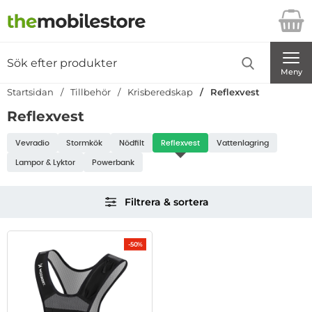
Startsidan för Danira Telecom AB
Sök
Sök på Danira Telecom AB
Genomför
Meny
Startsidan
Tillbehör
Krisberedskap
Reflexvest
Reflexvest
Underkategorier
Vevradio
Stormkök
Nödfilt
Reflexvest
Vattenlagring
Lampor & Lyktor
Powerbank
Hoppa
Filtrera & sortera
över
filtersektionen
Filtrera & sortera
produktlista
-50%