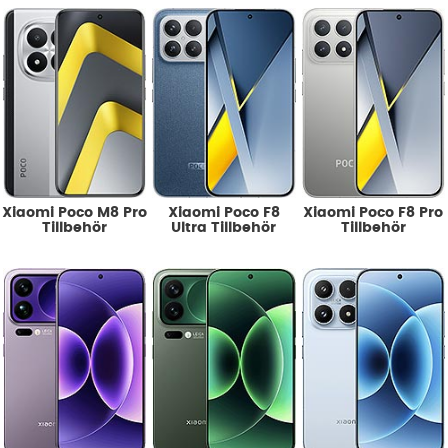
Underkategorier
Vi säljer billiga tillbehör till din Xiaomi från de bästa
varumärkerna som:
SPIGEN
,
UAG
,
BOOM OF
SWEDEN
COPTER
GUESS
IDEAL OF SWEDEN
WHITESTONE
,
SUPCASE
,
Xiaomi Poco M8 Pro
Xiaomi Poco F8
Xiaomi Poco F8 Pro
Tillbehör
Ultra Tillbehör
Tillbehör