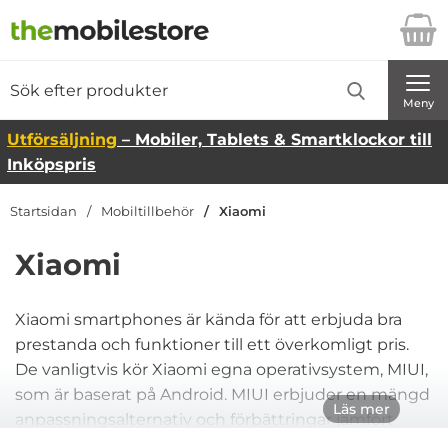
Startsidan för Danira Telecom AB
Sök
Sök på Danira Telecom AB
Genomför
Meny
Utförsäljning
– Mobiler, Tablets & Smartklockor till
Inköpspris
Startsidan
Mobiltillbehör
Xiaomi
Xiaomi
Xiaomi smartphones är kända för att erbjuda bra
prestanda och funktioner till ett överkomligt pris.
De vanligtvis kör Xiaomi egna operativsystem, MIUI,
som är baserat på Android. MIUI erbjuder en mängd
Läs mer
anpassningsalternativ och förbättringar jämfört
med vanlig Android.