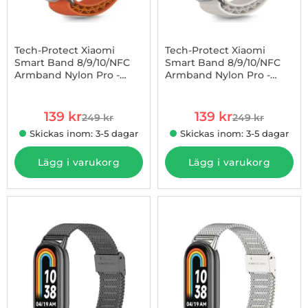
Tech-Protect Xiaomi
Tech-Protect Xiaomi
Smart Band 8/9/10/NFC
Smart Band 8/9/10/NFC
Armband Nylon Pro -
Armband Nylon Pro -
Art. nr 1002989339
Art. nr 1002989343
Orange
Starlight
rea pris
rea pris
139 kr
139 kr
249 kr
249 kr
tidigare pris
tidigare pris
Skickas inom: 3-5 dagar
Skickas inom: 3-5 dagar
Lägg i varukorg
Lägg i varukorg
-36%