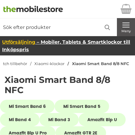
Startsidan för Danira Telecom AB
Sök
Sök på Danira Telecom AB
Genomför
Meny
Utförsäljning
– Mobiler, Tablets & Smartklockor till
Inköpspris
tch tillbehör
Xiaomi-klockor
Xiaomi Smart Band 8/8 NFC
Xiaomi Smart Band 8/8
NFC
Underkategorier
Mi Smart Band 6
Mi Smart Band 5
Mi Band 4
Mi Band 3
Amazfit Bip U
Amazfit Bip U Pro
Amazfit GTR 2E