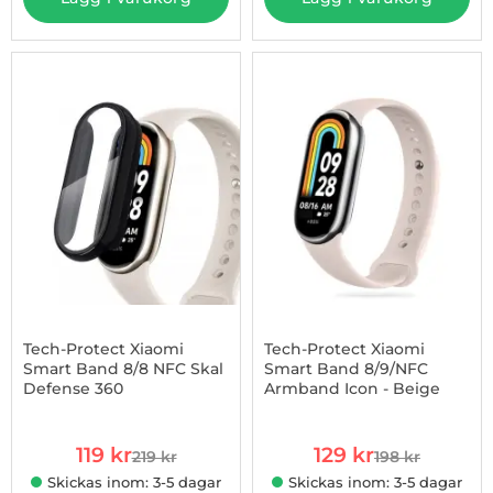
-46%
Tech-Protect Xiaomi
Tech-Protect Xiaomi
Smart Band 8/8 NFC Skal
Smart Band 8/9/NFC
Defense 360
Armband Icon - Beige
Art. nr 1002925017
Art. nr 1002925110
rea pris
rea pris
119 kr
129 kr
219 kr
198 kr
tidigare pris
tidigare pris
Skickas inom: 3-5 dagar
Skickas inom: 3-5 dagar