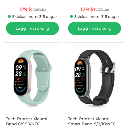
rea pris
rea pris
129 kr
129 kr
219 kr
279 kr
tidigare pris
tidigare pris
Skickas inom: 3-5 dagar
Skickas inom: 3-5 dagar
Lägg i varukorg
Lägg i varukorg
-44%
Tech-Protect Xiaomi
Tech-Protect Xiaomi
Band 8/9/10/NFC
Smart Band 8/9/10/NFC