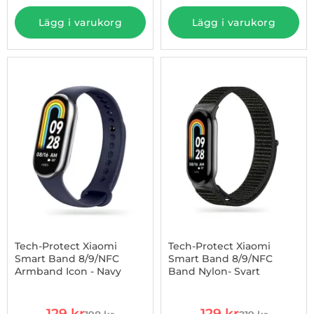
Lägg i varukorg
Lägg i varukorg
-35%
Tech-Protect Xiaomi
Tech-Protect Xiaomi
Smart Band 8/9/NFC
Smart Band 8/9/NFC
Armband Icon - Navy
Band Nylon- Svart
Art. nr 1002925111
Art. nr 1002925116
rea pris
rea pris
129 kr
129 kr