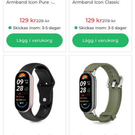
Armband Icon Pure -
Armband Icon Classic
Art. nr 1002988594
Art. nr 1002988904
Mint
rea pris
rea pris
129 kr
129 kr
229 kr
279 kr
tidigare pris
tidigare pris
Skickas inom: 3-5 dagar
Skickas inom: 3-5 dagar
Lägg i varukorg
Lägg i varukorg
-44%