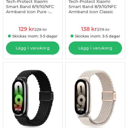
Tech-Protect Xiaomi
Tech-Protect Xiaomi
Smart Band 8/9/10/NFC
Smart Band 8/9/10/NFC
Armband Icon Pure -
Armband Icon Classic
Art. nr 1002989043
Art. nr 1002988906
Svart
rea pris
rea pris
129 kr
138 kr
229 kr
279 kr
tidigare pris
tidigare pris
Skickas inom: 3-5 dagar
Skickas inom: 3-5 dagar
Lägg i varukorg
Lägg i varukorg
-50%