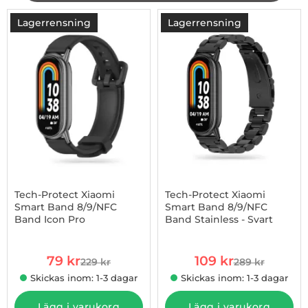
filtersektionen
Filtrera & sortera
produktlista
Lagerrensning
Lagerrensning
-66%
Tech-Protect Xiaomi
Tech-Protect Xiaomi
Smart Band 8/9/NFC
Smart Band 8/9/NFC
Band Icon Pro
Band Stainless - Svart
Art. nr 1002925629
Art. nr 1002925123
rea pris
rea pris
79 kr
109 kr
229 kr
289 kr
tidigare pris
tidigare pris
Skickas inom: 1-3 dagar
Skickas inom: 1-3 dagar
Lägg i varukorg
Lägg i varukorg