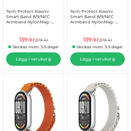
Tech-Protect Xiaomi
Tech-Protect Xiaomi
Smart Band 8/9/NFC
Smart Band 8/9/NFC
Armband NylonMag -
Armband NylonMag -
Art. nr 1002964236
Art. nr 1002964241
Svart
Starlight
rea pris
rea pris
139 kr
139 kr
279 kr
279 kr
tidigare pris
tidigare pris
Skickas inom: 3-5 dagar
Skickas inom: 3-5 dagar
Lägg i varukorg
Lägg i varukorg
-44%