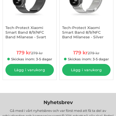
Tech-Protect Xiaomi
Tech-Protect Xiaomi
Smart Band 8/9/NFC
Smart Band 8/9/NFC
Band Milanese - Svart
Band Milanese - Silver
Art. nr 1002925119
Art. nr 1002925420
rea pris
rea pris
179 kr
179 kr
279 kr
279 kr
tidigare pris
tidigare pris
Skickas inom: 3-5 dagar
Skickas inom: 3-5 dagar
Lägg i varukorg
Lägg i varukorg
Nyhetsbrev
Gå med i vårt nyhetsbrev och var först med att få ta del av
erbjudanden och kampanjer samt få 10% rabatt på alla
skal, fodral