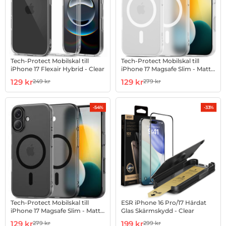
Tech-Protect Mobilskal till
Tech-Protect Mobilskal till
iPhone 17 Flexair Hybrid - Clear
iPhone 17 Magsafe Slim - Matte
Vit
Art. nr 1002999652
rea pris
Art. nr 1003000311
rea pris
129 kr
129 kr
249 kr
279 kr
tidigare pris
tidigare pris
-54%
-33%
Tech-Protect Mobilskal till
ESR iPhone 16 Pro/17 Härdat
iPhone 17 Magsafe Slim - Matte
Glas Skärmskydd - Clear
Svart
Art. nr 1003000374
rea pris
Art. nr 1003000605
rea pris
129 kr
199 kr
279 kr
299 kr
tidigare pris
tidigare pris