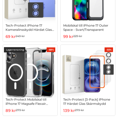
Tech-Protect iPhone 17
Mobilskal till iPhone 17 Outer
Kameralinsskydd Härdat Glas
Space - Svart/Transparent
Fit Plus
Art. nr 1002996758
rea pris
Art. nr 1002999612
rea pris
69 kr
99 kr
249 kr
229 kr
tidigare pris
tidigare pris
Lagerrensning
-68%
-50%
Tech-Protect Mobilskal till
Tech-Protect [3-Pack] iPhone
iPhone 17 Magsafe Flexair
17 Härdat Glas Skärmskydd
Hybrid - Clear
Art. nr 1002999658
rea pris
Art. nr 1002999751
rea pris
89 kr
139 kr
279 kr
279 kr
tidigare pris
tidigare pris