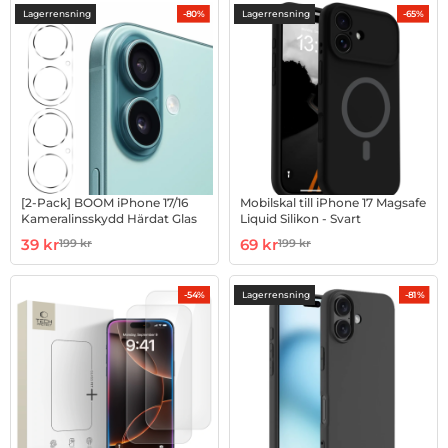
produktlista
Lagerrensning
Lagerrensning
-80%
-65%
[2-Pack] BOOM iPhone 17/16
Mobilskal till iPhone 17 Magsafe
Kameralinsskydd Härdat Glas
Liquid Silikon - Svart
Art. nr 1003025451
rea pris
Art. nr 1003254769
rea pris
39 kr
69 kr
199 kr
199 kr
tidigare pris
tidigare pris
Lagerrensning
-54%
-81%