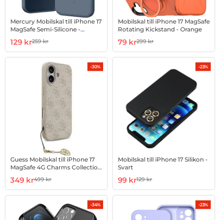
Mercury Mobilskal till iPhone 17
Mobilskal till iPhone 17 MagSafe
MagSafe Semi-Silicone -
Rotating Kickstand - Orange
Sierrablå
Art. nr 1003000869
rea pris
Art. nr 1003003207
rea pris
129 kr
79 kr
259 kr
299 kr
tidigare pris
tidigare pris
-30%
-23%
Guess Mobilskal till iPhone 17
Mobilskal till iPhone 17 Silikon -
MagSafe 4G Charms Collection
Svart
- Rosa
Art. nr 1003003496
rea pris
Art. nr 1003004071
rea pris
349 kr
99 kr
499 kr
129 kr
tidigare pris
tidigare pris
-34%
-23%