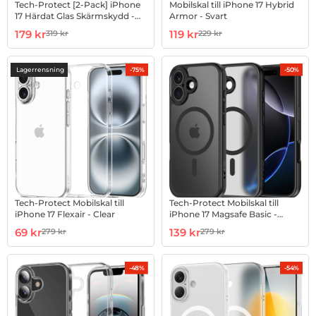
Tech-Protect [2-Pack] iPhone
Mobilskal till iPhone 17 Hybrid
17 Härdat Glas Skärmskydd -
Armor - Svart
Svart
Art. nr 1002996814
rea pris
Art. nr 1002999512
rea pris
179 kr
119 kr
319 kr
229 kr
tidigare pris
tidigare pris
Lagerrensning
-75%
-50%
Tech-Protect Mobilskal till
Tech-Protect Mobilskal till
iPhone 17 Flexair - Clear
iPhone 17 Magsafe Basic -
Matte Svart
Art. nr 1002999643
rea pris
Art. nr 1002999645
rea pris
69 kr
139 kr
279 kr
279 kr
tidigare pris
tidigare pris
-48%
-54%