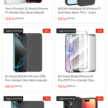
Tech-Protect [2-Pack] iPhone
BOOM Mobilskal till iPhone 17
17 Härdat Glas Skärmskydd
Soft Matt Back TPU - Svart
Art. nr 1002996820
rea pris
Art. nr 1003004215
rea pris
129 kr
29 kr
279 kr
149 kr
tidigare pris
tidigare pris
Lagerrensning
Lagerrensning
-80%
-74%
[2-Pack] BOOM iPhone 17/16
[10-Pack Bulk] iPhone 16
Pro Härdat Glas Skärmskydd
Pro/17/17 Pro Härdat Glas
Privacy
Skärmskydd
Art. nr 1003021822
rea pris
Art. nr 1003185176
rea pris
39 kr
79 kr
199 kr
299 kr
tidigare pris
tidigare pris
Lagerrensning
Lagerrensning
-74%
-39%