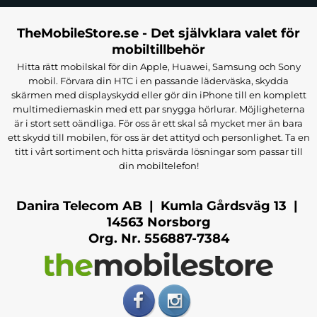
klassiskt skydd med praktisk funktion. Våra fodral
har ofta plats för flera kort, kontanter och fungerar
TheMobileStore.se - Det självklara valet för
även som stativ för handsfree-visning.
mobiltillbehör
Hitta rätt mobilskal för din Apple, Huawei, Samsung och Sony
Välj mellan eleganta läderfodral, tunna magnetiska
mobil. Förvara din HTC i en passande läderväska, skydda
flipfodral eller moderna varianter i slitstarkt PU-
skärmen med displayskydd eller gör din iPhone till en komplett
multimediemaskin med ett par snygga hörlurar. Möjligheterna
material. Ett fodral skyddar både fram- och baksida
är i stort sett oändliga. För oss är ett skal så mycket mer än bara
av din iPhone – perfekt för dig som vill ha ett allt-i-
ett skydd till mobilen, för oss är det attityd och personlighet. Ta en
ett-skydd.
titt i vårt sortiment och hitta prisvärda lösningar som passar till
din mobiltelefon!
Se hela vårt sortiment av
iPhone 17 fodral.
Danira Telecom AB | Kumla Gårdsväg 13 |
iPhone 17 Skärmskydd – Bevara
14563 Norsborg
Org. Nr. 556887-7384
Skärmen Repfri
iPhone 17:s skärm är vacker och skarp – och förtjänar
att förbli det. Våra skärmskydd i härdat glas ger ett