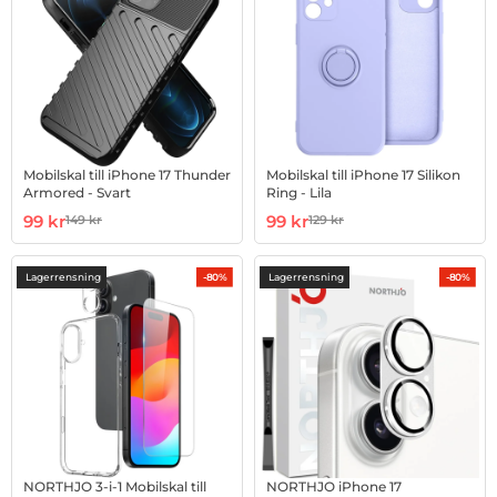
Mobilskal till iPhone 17 Thunder
Mobilskal till iPhone 17 Silikon
Armored - Svart
Ring - Lila
Art. nr 1003004090
rea pris
Art. nr 1003004223
rea pris
99 kr
99 kr
149 kr
129 kr
tidigare pris
tidigare pris
Lagerrensning
Lagerrensning
-80%
-80%
NORTHJO 3-i-1 Mobilskal till
NORTHJO iPhone 17