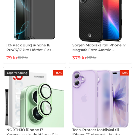
[10-Pack Bulk] iPhone 16
Spigen Mobilskal till iPhone 17
Pro/17/17 Pro Härdat Glas
Magsafe Enzo Aramid -
Skärmskydd Privacy
Svart/Silver
Art. nr 1003185388
rea pris
Art. nr 1003002694
rea pris
79 kr
379 kr
299 kr
619 kr
tidigare pris
tidigare pris
Lagerrensning
-80%
-54%
NORTHJO iPhone 17
Tech-Protect Mobilskal till
Kameralinsskydd Härdat Glas -
iPhone 17 Magmat - Matte