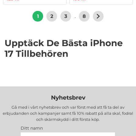
1
2
3
.
8
Upptäck De Bästa iPhone
17 Tillbehören
Att välja rätt tillbehör kan förhöja din
användarupplevelse och skydda din iPhone 17 mot
oväntade skador. Här är en detaljerad genomgång
Nyhetsbrev
av de mest populära och användbara tillbehören.
Gå med i vårt nyhetsbrev och var först med att få ta del av
iPhone 17 Skal – Skydda Din
erbjudanden och kampanjer samt få 10% rabatt på alla
skal, fodral
och skärmskydd
i ditt första köp.
Mobil med Stil
Ditt namn