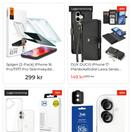
Lagerrensning
-50%
Spigen [2-Pack] iPhone 16
DUX DUCIS iPhone 17
Pro/17/17 Pro Skärmskydd
Plånboksfodral Lawa Series
Härdat glas Privacy
Äkta läder - Svart
Art. nr 1002961590
Art. nr 1002986378
rea pris
299 kr
149 kr
299 kr
tidigare pris
Lagerrensning
-72%
-50%