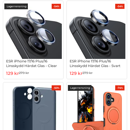
Lagerrensning
-54%
-54%
ESR iPhone 17/16 Plus/16
ESR iPhone 17/16 Plus/16
Linsskydd Härdat Glas - Clear
Linsskydd Härdat Glas - Svart
Art. nr 1003000386
rea pris
Art. nr 1003000388
rea pris
129 kr
129 kr
279 kr
279 kr
tidigare pris
tidigare pris
Lagerrensning
-50%
-74%