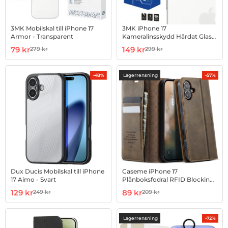
3MK Mobilskal till iPhone 17
3MK iPhone 17
Armor - Transparent
Kameralinsskydd Härdat Glas
Lens Pro - Svart
Art. nr 1002988433
rea pris
Art. nr 1002990005
rea pris
79 kr
149 kr
279 kr
299 kr
tidigare pris
tidigare pris
Lagerrensning
-48%
-57%
Dux Ducis Mobilskal till iPhone
Caseme iPhone 17
17 Aimo - Svart
Plånboksfodral RFID Blocking
033 Series - Kaffe
Art. nr 1002991104
rea pris
Art. nr 1002991669
rea pris
129 kr
89 kr
249 kr
209 kr
tidigare pris
tidigare pris
Lagerrensning
-72%