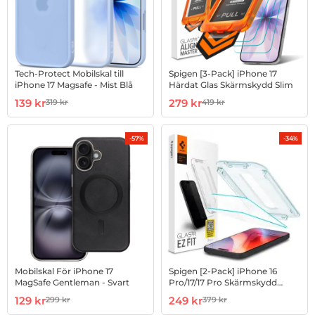
Tech-Protect Mobilskal till
Spigen [3-Pack] iPhone 17
iPhone 17 Magsafe - Mist Blå
Härdat Glas Skärmskydd Slim
Art. nr 1003195076
rea pris
Art. nr 1003242558
rea pris
139 kr
279 kr
319 kr
419 kr
tidigare pris
tidigare pris
-57%
-34%
Mobilskal För iPhone 17
Spigen [2-Pack] iPhone 16
MagSafe Gentleman - Svart
Pro/17/17 Pro Skärmskydd
Härdat glas TR. EZ Fit
Art. nr 1003256123
rea pris
Art. nr 1002961588
rea pris
129 kr
249 kr
299 kr
379 kr
tidigare pris
tidigare pris