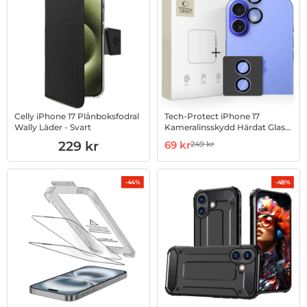
Celly iPhone 17 Plånboksfodral
Tech-Protect iPhone 17
Wally Läder - Svart
Kameralinsskydd Härdat Glas
Fit Plus
Art. nr 1002992732
Art. nr 1002996761
rea pris
229 kr
69 kr
249 kr
tidigare pris
-44%
-48%