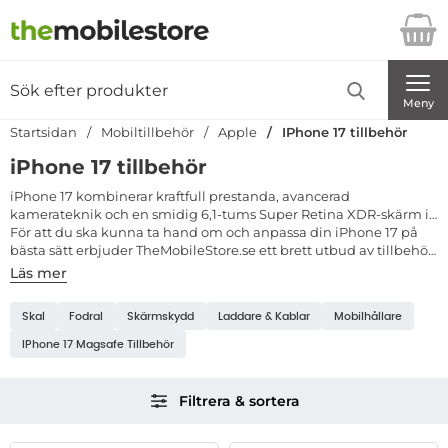
Startsidan för Danira Telecom AB
Sök
Sök på Danira Telecom AB
Genomför
Meny
Startsidan
Mobiltillbehör
Apple
IPhone 17 tillbehör
iPhone 17 tillbehör
iPhone 17 kombinerar kraftfull prestanda, avancerad
kamerateknik och en smidig 6,1-tums Super Retina XDR-skärm i
ett elegant och lätt format. Med det nya A18 Bionic-chippet,
För att du ska kunna ta hand om och anpassa din iPhone 17 på
förbättrad energieffektivitet och stöd för MagSafe är iPhone 17
bästa sätt erbjuder TheMobileStore.se ett brett utbud av tillbehör
både ett designmässigt och tekniskt lyft i Apples iPhone-serie.
– från skal, fodral, och skärmskydd till laddare, kablar, bilhållare
Läs mer
och MagSafe-kompatibla tillbehör. Alla produkter är noggrant
Underkategorier
utvalda för att ge hög kvalitet, snygg design och full
Skal
Fodral
Skärmskydd
Laddare & Kablar
Mobilhållare
kompatibilitet med din nya mobil.
IPhone 17 Magsafe Tillbehör
Hoppa
Filtrera & sortera
över
filtersektionen
Filtrera & sortera