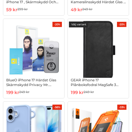
iPhone 17 , Skärmskydd Och
Kameralinsskydd Härdat Glas -
Linsskydd
Silver
Art. nr 1003055988
rea pris
Art. nr 1003186009
rea pris
59 kr
49 kr
299 kr
249 kr
tidigare pris
tidigare pris
Välj variant
-20%
-20%
BlueO iPhone 17 Härdat Glas
GEAR iPhone 17
Skärmskydd Privacy Mr.
Plånboksfodral MagSafe 3
Monkey
Kortfack
Art. nr 1003186674
rea pris
Art. nr 1003187122
rea pris
199 kr
199 kr
249 kr
249 kr
tidigare pris
tidigare pris
-56%
-33%