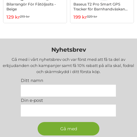
Bilarrangör För Fåtöljssits -
Baseus T2 Pro Smart GPS
Beige
Tracker för Barnhandväskan
Nycklar - Vit
Art. nr 1002872803
rea pris
Art. nr 1002953478
rea pris
129 kr
199 kr
219 kr
329 kr
tidigare pris
tidigare pris
Nyhetsbrev
Gå med i vårt nyhetsbrev och var först med att få ta del av
erbjudanden och kampanjer samt få 10% rabatt på alla
skal, fodral
och skärmskydd
i ditt första köp.
Ditt namn
Din e-post