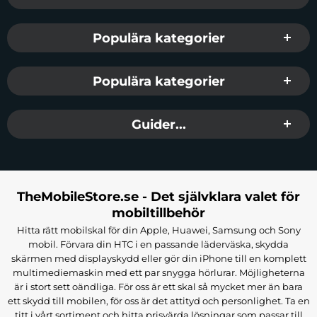
Populära kategorier
Populära kategorier
Guider...
TheMobileStore.se - Det självklara valet för
mobiltillbehör
Hitta rätt mobilskal för din Apple, Huawei, Samsung och Sony
mobil. Förvara din HTC i en passande läderväska, skydda
skärmen med displayskydd eller gör din iPhone till en komplett
multimediemaskin med ett par snygga hörlurar. Möjligheterna
är i stort sett oändliga. För oss är ett skal så mycket mer än bara
ett skydd till mobilen, för oss är det attityd och personlighet. Ta en
titt i vårt sortiment och hitta prisvärda lösningar som passar till