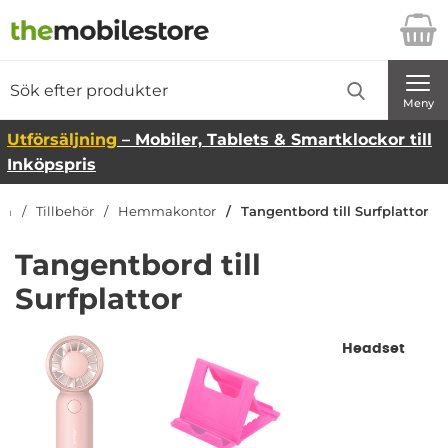
Startsidan för Danira Telecom AB
Sök
Sök på Danira Telecom AB
Genomför
Meny
Utförsäljning
– Mobiler, Tablets & Smartklockor till
Inköpspris
an
Tillbehör
Hemmakontor
Tangentbord till Surfplattor
Tangentbord till
Surfplattor
Underkategorier
Headset