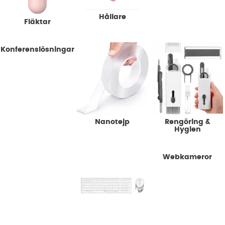
Hållare
Fläktar
Konferenslösningar
Nanotejp
Rengöring &
Hygien
Tangentbord Till
Webkameror
Surfplattor