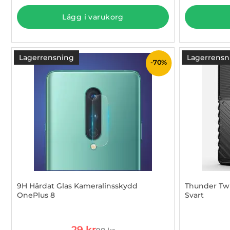
Lägg i varukorg
Lagerrensning
Lagerrensn
-70%
9H Härdat Glas Kameralinsskydd
Thunder Twi
OnePlus 8
Svart
Art. nr 1002828011
Art. nr 1002
rea pris
29 kr