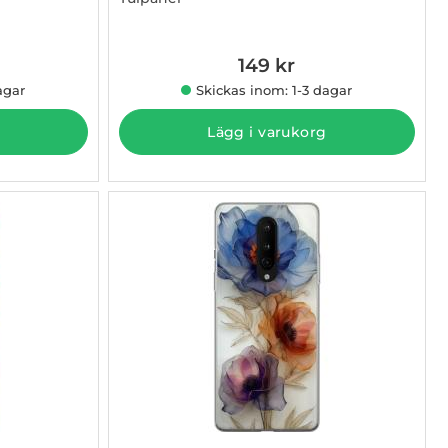
Art. nr 1003011083
149 kr
agar
Skickas inom: 1-3 dagar
Lägg i varukorg