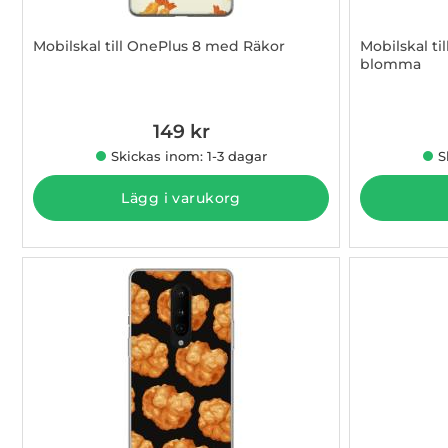
Mobilskal till OnePlus 8 med Räkor
Mobilskal t
blomma
Art. nr 1003011088
Art. nr 1003
149 kr
Skickas inom: 1-3 dagar
S
Lägg i varukorg