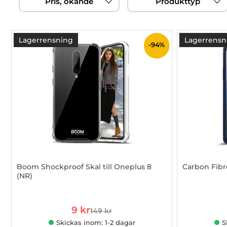
Pris, ökande
Produkttyp
filtersektionen
produktlista
Lagerrensning
Lagerrensn
-94%
Boom Shockproof Skal till Oneplus 8
Carbon Fibr
(NR)
Art. nr 1002928316
Art. nr 1002
rea pris
9 kr
149 kr
tidigare pris
Skickas inom: 1-2 dagar
S