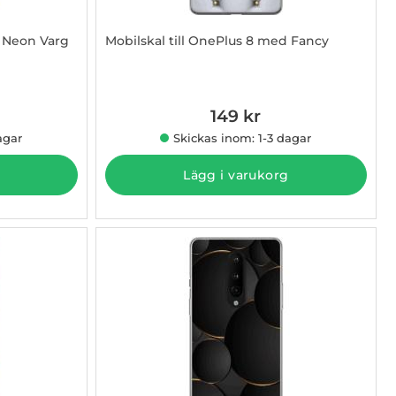
d Neon Varg
Mobilskal till OnePlus 8 med Fancy
Art. nr 1003011091
149 kr
agar
Skickas inom: 1-3 dagar
Lägg i varukorg