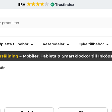
BRA
nira Telecom AB
fplatta tillbehör
Reservdelar
Cykeltillbehör
rsäljning
– Mobiler, Tablets & Smartklockor till Inköp
hör