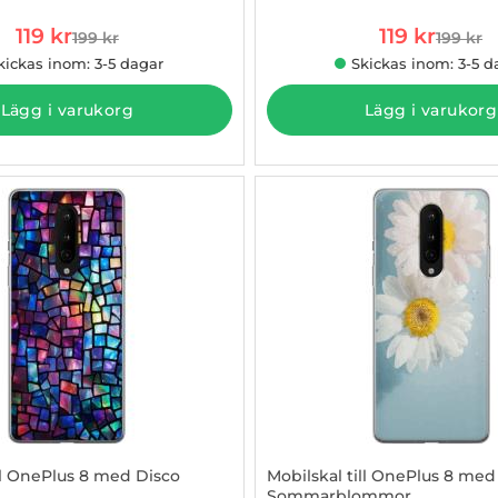
rea pris
rea pris
119 kr
119 kr
199 kr
199 kr
tidigare pris
tidigare
kickas inom: 3-5 dagar
Skickas inom: 3-5 d
Lägg i varukorg
Lägg i varukorg
ill OnePlus 8 med Disco
Mobilskal till OnePlus 8 med
Sommarblommor