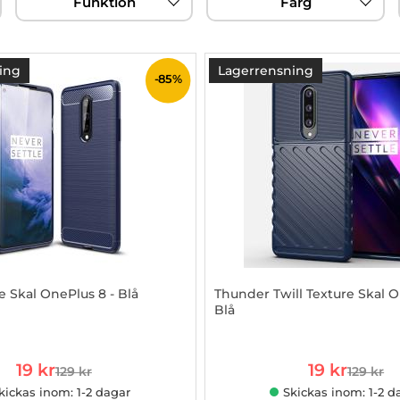
Funktion
Färg
ing
Lagerrensning
-85%
e Skal OnePlus 8 - Blå
Thunder Twill Texture Skal O
Blå
828021
Art. nr 1002828031
rea pris
rea pris
19 kr
19 kr
129 kr
129 kr
tidigare pris
tidigare
kickas inom: 1-2 dagar
Skickas inom: 1-2 d