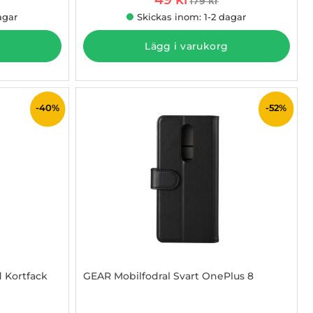
179 kr
 pris
tidigare pris
agar
Skickas inom: 1-2 dagar
Lägg i varukorg
-40%
-52%
 Kortfack
GEAR Mobilfodral Svart OnePlus 8
Art. nr 1002838298