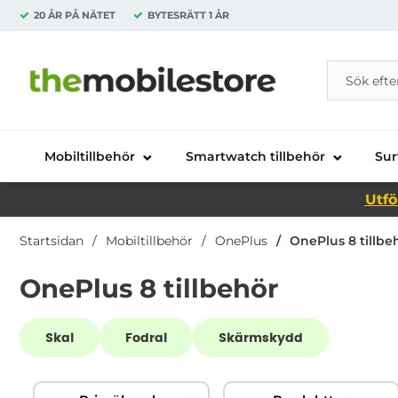
20 ÅR PÅ NÄTET
BYTESRÄTT
1 ÅR
Sök
Sök på Da
Startsidan för Danira Telecom AB
Mobiltillbehör
Smartwatch tillbehör
Sur
Utfö
Startsidan
Mobiltillbehör
OnePlus
OnePlus 8 tillbe
OnePlus 8 tillbehör
Underkategorier
Skal
Fodral
Skärmskydd
Hoppa
Filtrera & sortera
över