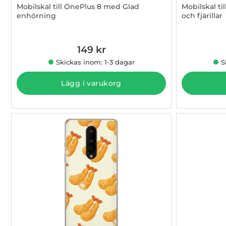
Mobilskal till OnePlus 8 med Glad
Mobilskal t
enhörning
och fjärillar
Art. nr 1003011084
Art. nr 1003
149 kr
Skickas inom: 1-3 dagar
S
Lägg i varukorg