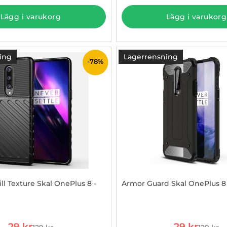
Lägg i varukorg
Lägg i varukorg
ing
Lagerrensning
-78%
ll Texture Skal OnePlus 8 -
Armor Guard Skal OnePlus 8 
828028
Art. nr 1002828032
rea pris
rea pris
29 kr
29 kr