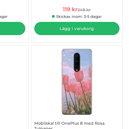
rea pris
119 kr
249 kr
 pris
tidigare pris
agar
Skickas inom: 3-5 dagar
Lägg i varukorg
Mobilskal till OnePlus 8 med Rosa
Tulpaner