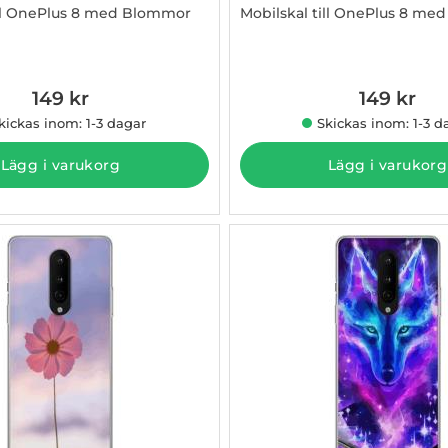
ill OnePlus 8 med Blommor
Mobilskal till OnePlus 8 med
011085
Art. nr 1003011086
149 kr
149 kr
kickas inom: 1-3 dagar
Skickas inom: 1-3 d
Lägg i varukorg
Lägg i varukorg