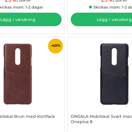
129 kr
129 kr
tidigare pris
tidigare
kickas inom: 1-2 dagar
Skickas inom: 1-2 d
Lägg i varukorg
Lägg i varukorg
-40%
ilskal Brun med Kortfack
ONSALA Mobilskal Svart med
Oneplus 8
838077
Art. nr 1002838109