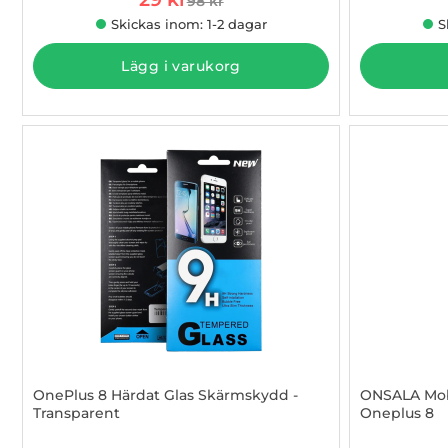
98 kr
tidigare pris
Skickas inom: 1-2 dagar
S
Lägg i varukorg
OnePlus 8 Härdat Glas Skärmskydd -
ONSALA Mob
Transparent
Oneplus 8
Art. nr 1002886232
Art. nr 1002