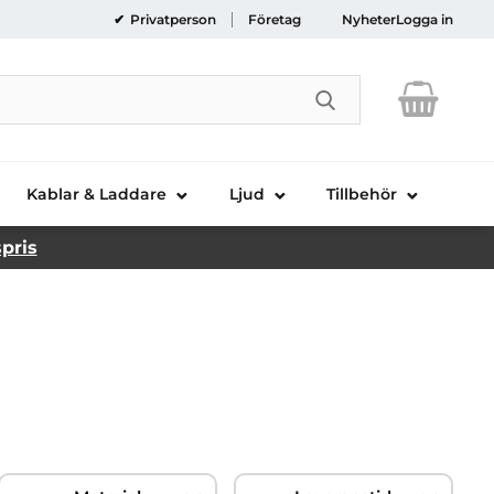
Privatperson
Företag
Nyheter
Logga in
Genomför sökni
Kablar & Laddare
Ljud
Tillbehör
spris