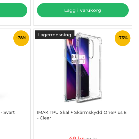
Lägg i varukorg
Lagerrensning
-78%
-73%
- Svart
IMAK TPU Skal + Skärmskydd OnePlus 8
- Clear
Art. nr 1002828025
rea pris
49 kr