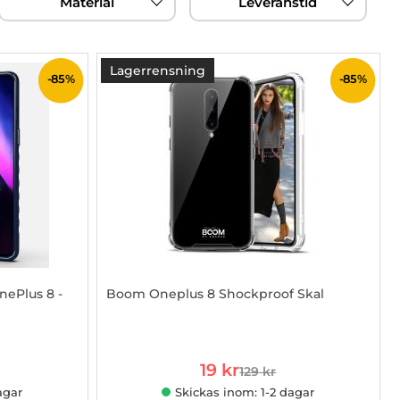
Material
Leveranstid
Lagerrensning
-85%
-85%
nePlus 8 -
Boom Oneplus 8 Shockproof Skal
Art. nr 1002829328
rea pris
19 kr
129 kr
 pris
tidigare pris
agar
Skickas inom: 1-2 dagar