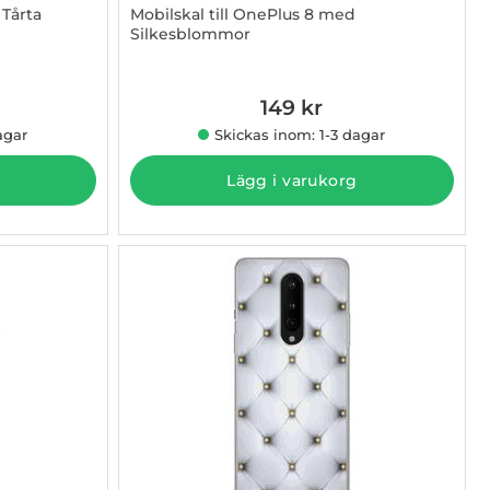
 Tårta
Mobilskal till OnePlus 8 med
Silkesblommor
Art. nr 1003011087
149 kr
agar
Skickas inom: 1-3 dagar
Lägg i varukorg