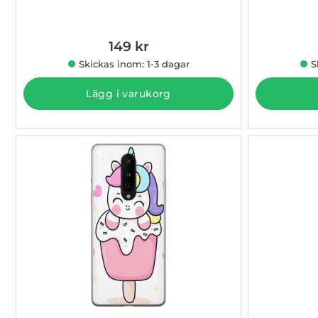
Art. nr 1003004929
Art. nr 1003
149 kr
Skickas inom: 1-3 dagar
S
Lägg i varukorg