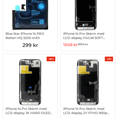
Blue Star iPhone 14 PRO
iPhone 14 Pro Skärm med
Batteri HQ 3200 mAh
LCD-display FixCell SOFT
OLED DD
Art. nr 1002968125
Art. nr 1002971309
rea pris
299 kr
1049 kr
1899 kr
tidigare pris
-46%
-33%
iPhone 14 Pro Skärm med
iPhone 14 Pro Skärm med
LCD-display JK HARD OLED
LCD-display ZY FFHD-900p
Byt IC
Incell Byt IC