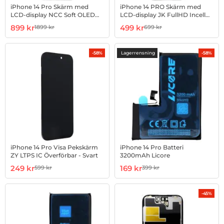
iPhone 14 Pro Skärm med
iPhone 14 PRO Skärm med
LCD-display NCC Soft OLED
LCD-display JK FullHD Incell
Utbytbar IC
Byt IC
Art. nr 1002970720
rea pris
Art. nr 1002981670
rea pris
899 kr
499 kr
1899 kr
699 kr
tidigare pris
tidigare pris
Lagerrensning
-58%
-58%
iPhone 14 Pro Visa Pekskärm
iPhone 14 Pro Batteri
ZY LTPS IC Överförbar - Svart
3200mAh Licore
Art. nr 1002966516
rea pris
Art. nr 1002967035
rea pris
249 kr
169 kr
599 kr
399 kr
tidigare pris
tidigare pris
-45%