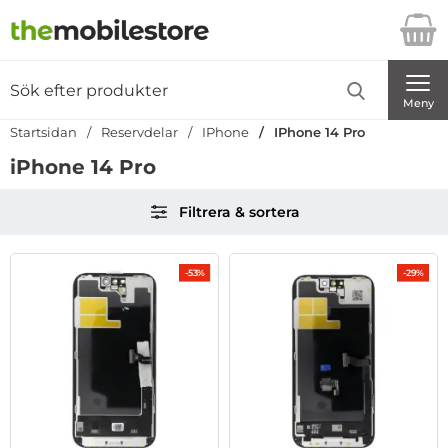
Startsidan för Danira Telecom AB
Sök
Sök på Danira Telecom AB
Genomför
Meny
Startsidan
Reservdelar
IPhone
IPhone 14 Pro
iPhone 14 Pro
Hoppa
Filtrera & sortera
över
filtersektionen
Filtrera & sortera
produktlista
-53%
-29%