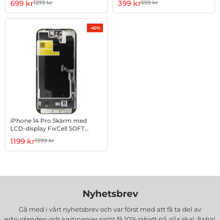
Art. nr 1003002624
rea pris
Art. nr 1003002727
rea pris
699 kr
399 kr
1299 kr
599 kr
tidigare pris
tidigare pris
-40%
iPhone 14 Pro Skärm med
LCD-display FixCell SOFT
OLED 120Hz
Art. nr 1002988089
rea pris
1199 kr
1999 kr
tidigare pris
Nyhetsbrev
Gå med i vårt nyhetsbrev och var först med att få ta del av
erbjudanden och kampanjer samt få 10% rabatt på alla
skal, fodral