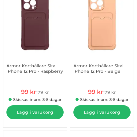
Armor Korthållare Skal
Armor Korthållare Skal
iPhone 12 Pro - Raspberry
iPhone 12 Pro - Beige
Art. nr 1002878025
Art. nr 1002878136
rea pris
rea pris
99 kr
99 kr
179 kr
179 kr
tidigare pris
tidigare pris
Skickas inom: 3-5 dagar
Skickas inom: 3-5 dagar
Lägg i varukorg
Lägg i varukorg