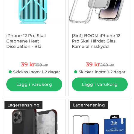
iPhone 12 Pro Skal
[3in1] BOOM iPhone 12
Graphene Heat
Pro Skal Härdat Glas
Dissipation - Blå
Kameralinsskydd
Art. nr 1002893781
Art. nr 1002932346
rea pris
rea pris
39 kr
39 kr
199 kr
249 kr
tidigare pris
tidigare pris
Skickas inom: 1-2 dagar
Skickas inom: 1-2 dagar
Lägg i varukorg
Lägg i varukorg
Lagerrensning
Lagerrensning
-73%