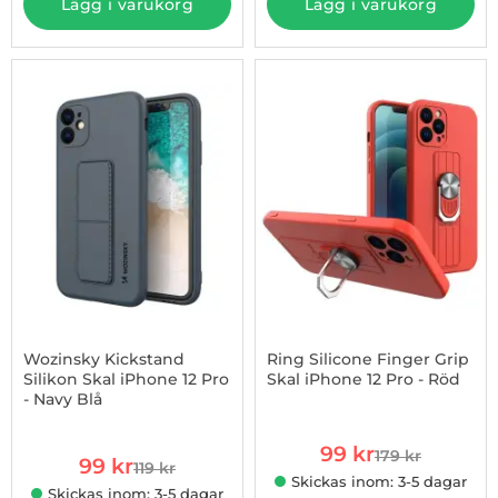
Lägg i varukorg
Lägg i varukorg
-17%
Wozinsky Kickstand
Ring Silicone Finger Grip
Silikon Skal iPhone 12 Pro
Skal iPhone 12 Pro - Röd
- Navy Blå
Art. nr 1002865076
Art. nr 1002852455
rea pris
99 kr
179 kr
rea pris
99 kr
tidigare pris
119 kr
tidigare pris
Skickas inom: 3-5 dagar
Skickas inom: 3-5 dagar