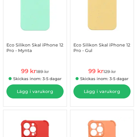
Eco Silikon Skal iPhone 12
Eco Silikon Skal iPhone 12
Pro - Mynta
Pro - Gul
Art. nr 1002875562
Art. nr 1002877174
rea pris
rea pris
99 kr
99 kr
189 kr
129 kr
tidigare pris
tidigare pris
Skickas inom: 3-5 dagar
Skickas inom: 3-5 dagar
Lägg i varukorg
Lägg i varukorg
-45%