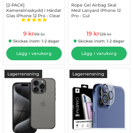
[2-PACK]
Rope Gel Airbag Skal
Kameralinsskydd i Härdat
Med Lanyard iPhone 12
Glas iPhone 12 Pro - Clear
Pro - Gul
Art. nr 1002850747
Art. nr 1002865308
Betyg: 5 stjärnor av 5
rea pris
rea pris
9 kr
19 kr
99 kr
129 kr
tidigare pris
tidigare pris
Skickas inom: 1-2 dagar
Skickas inom: 1-2 dagar
Lägg i varukorg
Lägg i varukorg
Lagerrensning
Lagerrensning
-79%