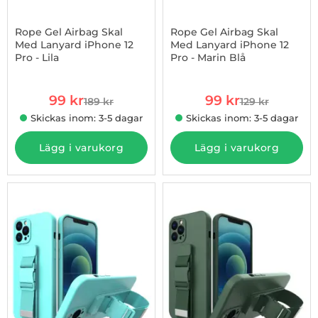
Rope Gel Airbag Skal
Rope Gel Airbag Skal
Med Lanyard iPhone 12
Med Lanyard iPhone 12
Pro - Lila
Pro - Marin Blå
Art. nr 1002865309
Art. nr 1002865919
rea pris
rea pris
99 kr
99 kr
189 kr
129 kr
tidigare pris
tidigare pris
Skickas inom: 3-5 dagar
Skickas inom: 3-5 dagar
Lägg i varukorg
Lägg i varukorg
-45%