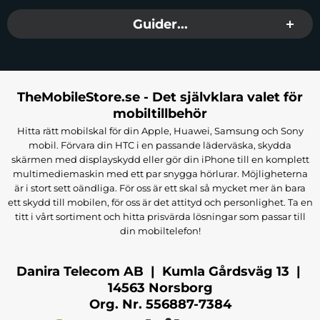
behöva ta av skalet.
Läs mer om våra
iPhone 12 Pro skal
.
Guider...
iPhone 12 Pro Fodral – Skydda
Din Telefon med Finess
TheMobileStore.se - Det självklara valet för
För dem som söker ett allt-i-ett-skydd erbjuder våra
mobiltillbehör
plånboksfodral för iPhone 12 Pro både skydd och
Hitta rätt mobilskal för din Apple, Huawei, Samsung och Sony
funktionalitet. Plånboksfodral kombinerar ett
mobil. Förvara din HTC i en passande läderväska, skydda
heltäckande skydd med praktiska fack för kort och
skärmen med displayskydd eller gör din iPhone till en komplett
kontanter. Detta gör dem idealiska för användare
multimediemaskin med ett par snygga hörlurar. Möjligheterna
är i stort sett oändliga. För oss är ett skal så mycket mer än bara
som vill hålla allt på ett ställe. Våra iPhone 12 Pro
ett skydd till mobilen, för oss är det attityd och personlighet. Ta en
plånboksfodral är tillverkade av högkvalitativa
titt i vårt sortiment och hitta prisvärda lösningar som passar till
material som PU-läder eller äkta läder och erbjuder
din mobiltelefon!
en elegant lösning för både vardagsbruk och
professionella sammanhang.
Danira Telecom AB | Kumla Gårdsväg 13 |
Upptäck vårt sortiment av
iPhone 12 Pro fodral
.
14563 Norsborg
Org. Nr. 556887-7384
iPhone 12 Pro Skärmskydd – Håll