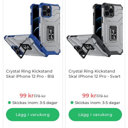
-45%
Crystal Ring Kickstand
Crystal Ring Kickstand
Skal iPhone 12 Pro - Blå
Skal iPhone 12 Pro - Svart
Art. nr 1002880420
Art. nr 1002880422
rea pris
rea pris
99 kr
99 kr
179 kr
179 kr
tidigare pris
tidigare pris
Skickas inom: 3-5 dagar
Skickas inom: 3-5 dagar
Lägg i varukorg
Lägg i varukorg