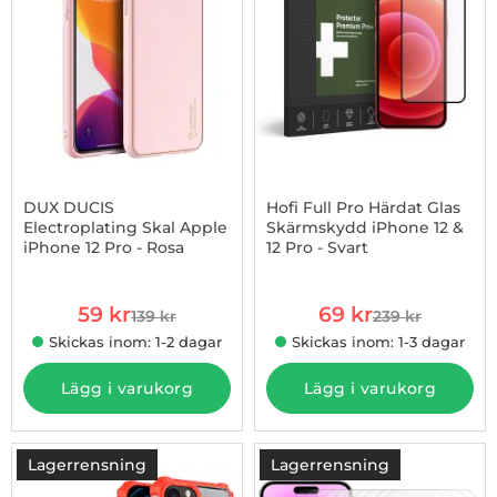
DUX DUCIS
Hofi Full Pro Härdat Glas
Electroplating Skal Apple
Skärmskydd iPhone 12 &
iPhone 12 Pro - Rosa
12 Pro - Svart
Art. nr 1002828249
Art. nr 1002829131
rea pris
rea pris
59 kr
69 kr
139 kr
239 kr
tidigare pris
tidigare pris
Skickas inom: 1-2 dagar
Skickas inom: 1-3 dagar
Lägg i varukorg
Lägg i varukorg
Lagerrensning
Lagerrensning
-13%