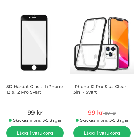
5D Härdat Glas till iPhone
iPhone 12 Pro Skal Clear
12 & 12 Pro Svart
3in1 - Svart
Art. nr 1002886214
Art. nr 1002896192
rea pris
99 kr
99 kr
189 kr
tidigare pris
Skickas inom: 3-5 dagar
Skickas inom: 3-5 dagar
Lägg i varukorg
Lägg i varukorg