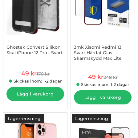
Ghostek Convert Silikon
3mk Xiaomi Redmi 13
Skal iPhone 12 Pro - Svart
Svart Härdat Glas
Skärmskydd Max Lite
Art. nr 1002879009
Art. nr 1002928262
rea pris
49 kr
179 kr
rea pris
tidigare pris
49 kr
248 kr
tidigare pris
Skickas inom: 1-2 dagar
Skickas inom: 1-2 dagar
Lägg i varukorg
Lägg i varukorg
Lagerrensning
Lagerrensning
-58%