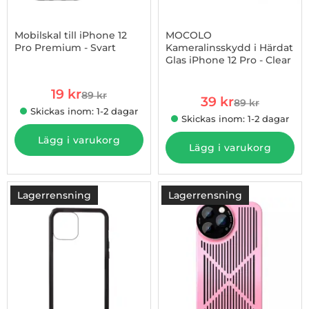
Mobilskal till iPhone 12
MOCOLO
Pro Premium - Svart
Kameralinsskydd i Härdat
Glas iPhone 12 Pro - Clear
Art. nr 1002939441
Art. nr 1002828973
rea pris
19 kr
89 kr
rea pris
tidigare pris
39 kr
89 kr
tidigare pris
Skickas inom: 1-2 dagar
Skickas inom: 1-2 dagar
Lägg i varukorg
Lägg i varukorg
Lagerrensning
Lagerrensning
-80%