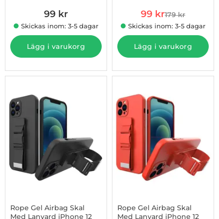
rea pris
99 kr
99 kr
179 kr
tidigare pris
Skickas inom: 3-5 dagar
Skickas inom: 3-5 dagar
Lägg i varukorg
Lägg i varukorg
-45%
Rope Gel Airbag Skal
Rope Gel Airbag Skal
Med Lanyard iPhone 12
Med Lanyard iPhone 12