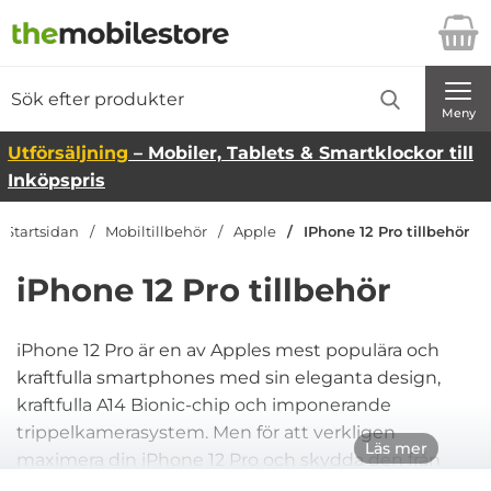
Startsidan för Danira Telecom AB
Sök
Sök på Danira Telecom AB
Genomför
Meny
Utförsäljning
– Mobiler, Tablets & Smartklockor till
Inköpspris
Startsidan
Mobiltillbehör
Apple
IPhone 12 Pro tillbehör
iPhone 12 Pro tillbehör
iPhone 12 Pro är en av Apples mest populära och
kraftfulla smartphones med sin eleganta design,
kraftfulla A14 Bionic-chip och imponerande
trippelkamerasystem. Men för att verkligen
Läs mer
maximera din iPhone 12 Pro och skydda den från
vardagliga skador, är rätt tillbehör avgörande. Här