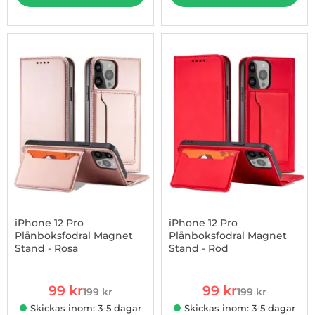
-50%
iPhone 12 Pro
iPhone 12 Pro
Plånboksfodral Magnet
Plånboksfodral Magnet
Stand - Rosa
Stand - Röd
Art. nr 1002896208
Art. nr 1002896210
rea pris
rea pris
99 kr
99 kr
199 kr
199 kr
tidigare pris
tidigare pris
Skickas inom: 3-5 dagar
Skickas inom: 3-5 dagar