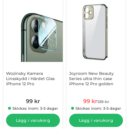
Wozinsky Kamera
Joyroom New Beauty
Linsskydd i Härdet Glas
Series ultra thin case
iPhone 12 Pro
iPhone 12 Pro golden
Art. nr 1002847996
Art. nr 1002850008
rea pris
99 kr
99 kr
139 kr
tidigare pris
Skickas inom: 3-5 dagar
Skickas inom: 3-5 dagar
Lägg i varukorg
Lägg i varukorg