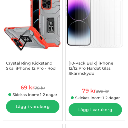
Crystal Ring Kickstand
[10-Pack Bulk] iPhone
Skal iPhone 12 Pro - Röd
12/12 Pro Härdat Glas
Skärmskydd
Art. nr 1002880423
Art. nr 1003256179
rea pris
69 kr
79 kr
rea pris
tidigare pris
79 kr
299 kr
tidigare pris
Skickas inom: 1-2 dagar
Skickas inom: 1-2 dagar
Lägg i varukorg
Lägg i varukorg