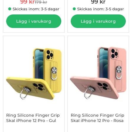
rea pris
99 kr
99 kr
179 kr
tidigare pris
Skickas inom: 3-5 dagar
Skickas inom: 3-5 dagar
Lägg i varukorg
Lägg i varukorg
Ring Silicone Finger Grip
Ring Silicone Finger Grip
Skal iPhone 12 Pro - Gul
Skal iPhone 12 Pro - Rosa
Art. nr 1002865082
Art. nr 1002865083