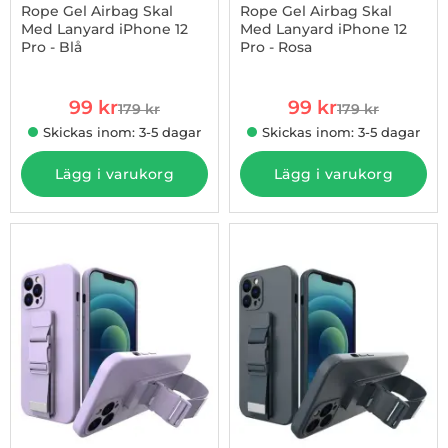
Rope Gel Airbag Skal
Rope Gel Airbag Skal
Med Lanyard iPhone 12
Med Lanyard iPhone 12
Pro - Blå
Pro - Rosa
Art. nr 1002865304
Art. nr 1002865306
rea pris
rea pris
99 kr
99 kr
179 kr
179 kr
tidigare pris
tidigare pris
Skickas inom: 3-5 dagar
Skickas inom: 3-5 dagar
Lägg i varukorg
Lägg i varukorg
-48%