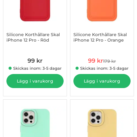
Silicone Korthållare Skal
Silicone Korthållare Skal
iPhone 12 Pro - Röd
iPhone 12 Pro - Orange
Art. nr 1002872354
Art. nr 1002872381
rea pris
99 kr
99 kr
179 kr
tidigare pris
Skickas inom: 3-5 dagar
Skickas inom: 3-5 dagar
Lägg i varukorg
Lägg i varukorg
-48%