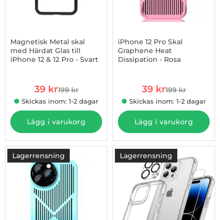
Magnetisk Metal skal
iPhone 12 Pro Skal
med Härdat Glas till
Graphene Heat
iPhone 12 & 12 Pro - Svart
Dissipation - Rosa
Art. nr 1002837651
Art. nr 1002893772
rea pris
rea pris
39 kr
39 kr
199 kr
199 kr
tidigare pris
tidigare pris
Skickas inom: 1-2 dagar
Skickas inom: 1-2 dagar
Lägg i varukorg
Lägg i varukorg
Lagerrensning
Lagerrensning
-80%