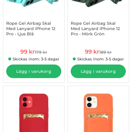
Rope Gel Airbag Skal
Rope Gel Airbag Skal
Med Lanyard iPhone 12
Med Lanyard iPhone 12
Pro - Ljus Blå
Pro - Mörk Grön
Art. nr 1002865921
Art. nr 1002865922
rea pris
rea pris
99 kr
99 kr
179 kr
189 kr
tidigare pris
tidigare pris
Skickas inom: 3-5 dagar
Skickas inom: 3-5 dagar
Lägg i varukorg
Lägg i varukorg