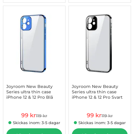
-17%
Joyroom New Beauty
Joyroom New Beauty
Series ultra thin case
Series ultra thin case
iPhone 12 & 12 Pro Blå
iPhone 12 & 12 Pro Svart
Art. nr 1002850098
Art. nr 1002850149
rea pris
rea pris
99 kr
99 kr
119 kr
119 kr
tidigare pris
tidigare pris
Skickas inom: 3-5 dagar
Skickas inom: 3-5 dagar