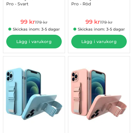
Pro - Svart
Pro - Röd
Art. nr 1002865302
Art. nr 1002865303
rea pris
rea pris
99 kr
99 kr
179 kr
179 kr
tidigare pris
tidigare pris
Skickas inom: 3-5 dagar
Skickas inom: 3-5 dagar
Lägg i varukorg
Lägg i varukorg
-45%