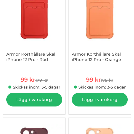
Armor Korthållare Skal
Armor Korthållare Skal
iPhone 12 Pro - Röd
iPhone 12 Pro - Orange
Art. nr 1002877376
Art. nr 1002877721
rea pris
rea pris
99 kr
99 kr
179 kr
179 kr
tidigare pris
tidigare pris
Skickas inom: 3-5 dagar
Skickas inom: 3-5 dagar
Lägg i varukorg
Lägg i varukorg
-45%