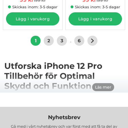
199 kr
199 kr
tidigare pris
tidigare pris
Skickas inom: 3-5 dagar
Skickas inom: 3-5 dagar
Lägg i varukorg
Lägg i varukorg
1
2
3
.
6
Utforska iPhone 12 Pro
Tillbehör för Optimal
Skydd och Funktion
Läs mer
Att välja rätt tillbehör för din iPhone 12 Pro kan
hjälpa till att förlänga livslängden på din telefon, öka
dess funktionalitet och ge dig en personlig touch.
Nyhetsbrev
Oavsett om du är ute efter att skydda din enhet
med ett slitstarkt skal eller fodral, hålla skärmen
Gå med i vårt nyhetsbrev och var först med att få ta del av