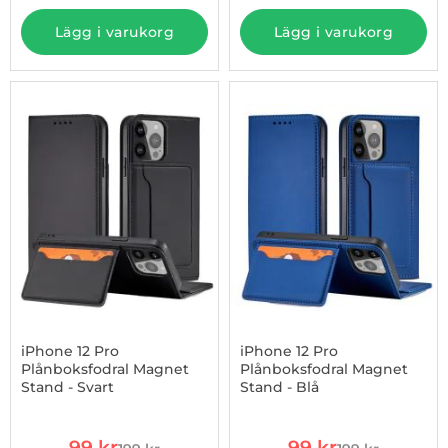
Lägg i varukorg
Lägg i varukorg
-50%
iPhone 12 Pro
iPhone 12 Pro
Plånboksfodral Magnet
Plånboksfodral Magnet
Stand - Svart
Stand - Blå
Art. nr 1002896211
Art. nr 1002896212
rea pris
rea pris
99 kr
99 kr