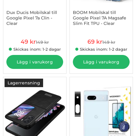
Dux Ducis Mobilskal till
BOOM Mobilskal till
Google Pixel 7a Clin -
Google Pixel 7A Magsafe
Clear
Slim Fit TPU - Clear
Art. nr 1002925664
Art. nr 1002926447
rea pris
rea pris
49 kr
69 kr
149 kr
149 kr
tidigare pris
tidigare pris
Skickas inom: 1-2 dagar
Skickas inom: 1-2 dagar
Lägg i varukorg
Lägg i varukorg
Lagerrensning
-54%