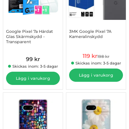
Google Pixel 7a Härdat
3MK Google Pixel 7A
Glas Skärmskydd -
Kameralinskydd
Transparent
Art. nr 1002927563
Art. nr 1002966873
rea pris
119 kr
198 kr
99 kr
tidigare pris
Skickas inom: 3-5 dagar
Skickas inom: 3-5 dagar
Lägg i varukorg
Lägg i varukorg