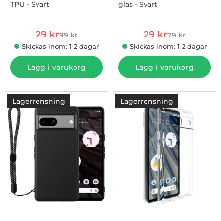
TPU - Svart
glas - Svart
Art. nr 1002920398
Art. nr 1002925481
rea pris
rea pris
29 kr
29 kr
99 kr
79 kr
tidigare pris
tidigare pris
Skickas inom: 1-2 dagar
Skickas inom: 1-2 dagar
Lägg i varukorg
Lägg i varukorg
Lagerrensning
Lagerrensning
-74%