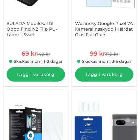
SULADA Mobilskal till
Wozinsky Google Pixel 7A
Oppo Find N2 Flip PU-
Kameralinsskydd i Härdat
Läder - Svart
Glas Full Glue
Art. nr 1002926541
Art. nr 1002924870
rea pris
rea pris
69 kr
99 kr
149 kr
179 kr
tidigare pris
tidigare pris
Skickas inom: 1-2 dagar
Skickas inom: 3-5 dagar
Lägg i varukorg
Lägg i varukorg