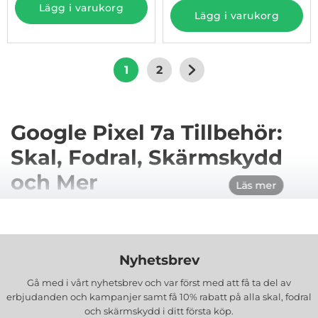
Lägg i varukorg
Lägg i varukorg
1
2
Google Pixel 7a Tillbehör:
Skal, Fodral, Skärmskydd
och Mer
Läs mer
För att hålla din Google Pixel 7a i bästa skick, är det
viktigt att välja tillbehör som både skyddar din
telefon och förbättrar dess funktionalitet. Här får du
Nyhetsbrev
en genomgång av våra olika tillbehör som är
speciellt framtagna för din Google Pixel 7a.
Gå med i vårt nyhetsbrev och var först med att få ta del av
erbjudanden och kampanjer samt få 10% rabatt på alla
skal, fodral
och skärmskydd
i ditt första köp.