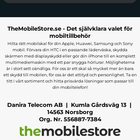
Google Pixel 7a fodral
kombinerar funktionalitet
och skydd på ett smart sätt. Med plats för kort,
kontanter och andra små föremål gör
TheMobileStore.se - Det självklara valet för
plånboksfodralet att du kan lämna plånboken
mobiltillbehör
hemma och ha allt på ett och samma ställe. Våra
Hitta rätt mobilskal för din Apple, Huawei, Samsung och Sony
plånboksfodral är tillverkade av högkvalitativa
mobil. Förvara din HTC i en passande läderväska, skydda
material som erbjuder långvarigt skydd för din Pixel
skärmen med displayskydd eller gör din iPhone till en komplett
7a, samtidigt som de ger en elegant och
multimediemaskin med ett par snygga hörlurar. Möjligheterna
professionell look.
är i stort sett oändliga. För oss är ett skal så mycket mer än bara
ett skydd till mobilen, för oss är det attityd och personlighet. Ta en
Ett plånboksfodral skyddar både fram- och baksidan
titt i vårt sortiment och hitta prisvärda lösningar som passar till
av telefonen och kan dessutom användas som ett
din mobiltelefon!
ställ, vilket gör det perfekt när du vill se på videor
eller ha videosamtal handsfree.
Danira Telecom AB | Kumla Gårdsväg 13 |
14563 Norsborg
Skärmskydd för Google Pixel 7a
Org. Nr. 556887-7384
Skärmen på din Pixel 7a är en av dess mest känsliga
delar och förtjänar extra skydd. Våra
Google Pixel 7a