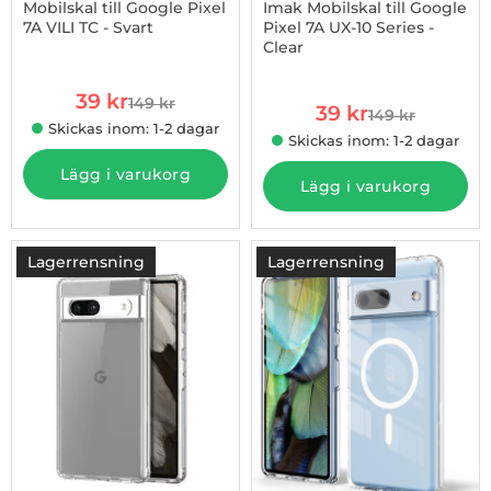
Mobilskal till Google Pixel
Imak Mobilskal till Google
7A VILI TC - Svart
Pixel 7A UX-10 Series -
Clear
Art. nr 1002926488
Art. nr 1002926490
rea pris
39 kr
149 kr
rea pris
tidigare pris
39 kr
149 kr
tidigare pris
Skickas inom: 1-2 dagar
Skickas inom: 1-2 dagar
Lägg i varukorg
Lägg i varukorg
Lagerrensning
Lagerrensning
-67%