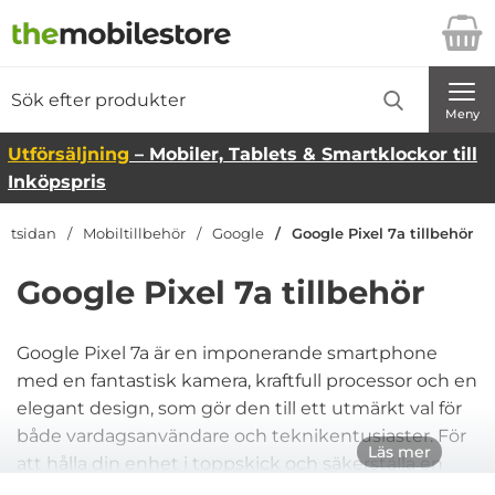
Startsidan för Danira Telecom AB
Sök
Sök på Danira Telecom AB
Genomför
Meny
Utförsäljning
– Mobiler, Tablets & Smartklockor till
Inköpspris
artsidan
Mobiltillbehör
Google
Google Pixel 7a tillbehör
Google Pixel 7a tillbehör
Google Pixel 7a är en imponerande smartphone
med en fantastisk kamera, kraftfull processor och en
elegant design, som gör den till ett utmärkt val för
både vardagsanvändare och teknikentusiaster. För
Läs mer
att hålla din enhet i toppskick och säkerställa en
lång livslängd, erbjuder vi ett brett sortiment av