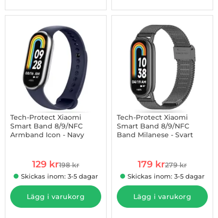
-35%
Tech-Protect Xiaomi
Tech-Protect Xiaomi
Smart Band 8/9/NFC
Smart Band 8/9/NFC
Armband Icon - Navy
Band Milanese - Svart
Art. nr 1002925111
Art. nr 1002925119
rea pris
rea pris
129 kr
179 kr
198 kr
279 kr
tidigare pris
tidigare pris
Skickas inom: 3-5 dagar
Skickas inom: 3-5 dagar
Lägg i varukorg
Lägg i varukorg