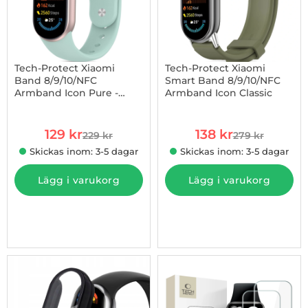
Tech-Protect Xiaomi
Tech-Protect Xiaomi
Band 8/9/10/NFC
Smart Band 8/9/10/NFC
Armband Icon Pure -
Armband Icon Classic
Art. nr 1002988594
Art. nr 1002988906
Mint
rea pris
rea pris
129 kr
138 kr
229 kr
279 kr
tidigare pris
tidigare pris
Skickas inom: 3-5 dagar
Skickas inom: 3-5 dagar
Lägg i varukorg
Lägg i varukorg
-54%