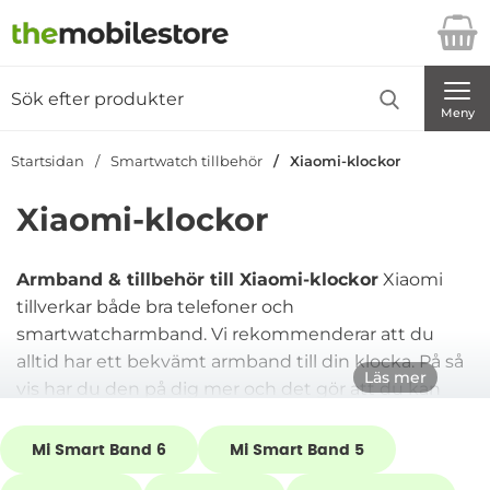
Startsidan för Danira Telecom AB
Sök
Sök på Danira Telecom AB
Genomför
Meny
Startsidan
Smartwatch tillbehör
Xiaomi-klockor
Xiaomi-klockor
Armband & tillbehör till Xiaomi-klockor
Xiaomi
tillverkar både bra telefoner och
smartwatcharmband. Vi rekommenderar att du
alltid har ett bekvämt armband till din klocka. På så
Läs mer
vis har du den på dig mer och det gör att du kan
hålla koll på din fysiska aktivitet, din sömn och din
Underkategorier
vardag på ett snabbt och enkelt sätt. Vi erbjuder
Mi Smart Band 6
Mi Smart Band 5
läderarmband, metallarmband och silikonarmband i