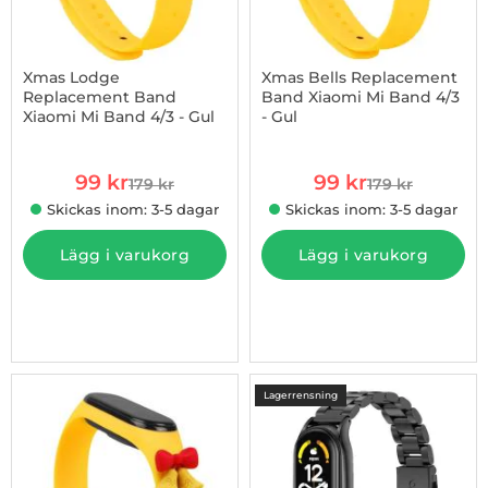
Xmas Lodge
Xmas Bells Replacement
Replacement Band
Band Xiaomi Mi Band 4/3
Xiaomi Mi Band 4/3 - Gul
- Gul
Art. nr 1002877236
Art. nr 1002877238
rea pris
rea pris
99 kr
99 kr
179 kr
179 kr
tidigare pris
tidigare pris
Skickas inom: 3-5 dagar
Skickas inom: 3-5 dagar
Lägg i varukorg
Lägg i varukorg
Lagerrensning
-45%