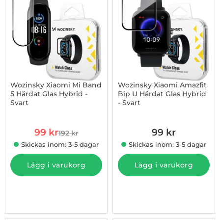
Wozinsky Xiaomi Mi Band
Wozinsky Xiaomi Amazfit
5 Härdat Glas Hybrid -
Bip U Härdat Glas Hybrid
Svart
- Svart
Art. nr 1002907057
Art. nr 1002907142
rea pris
99 kr
99 kr
192 kr
tidigare pris
Skickas inom: 3-5 dagar
Skickas inom: 3-5 dagar
Lägg i varukorg
Lägg i varukorg