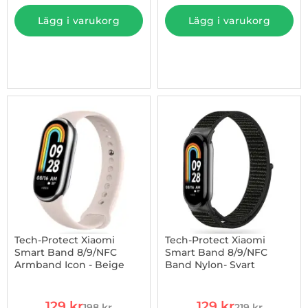
Lägg i varukorg
Lägg i varukorg
-35%
Tech-Protect Xiaomi
Tech-Protect Xiaomi
Smart Band 8/9/NFC
Smart Band 8/9/NFC
Armband Icon - Beige
Band Nylon- Svart
Art. nr 1002925110
Art. nr 1002925116
rea pris
rea pris
129 kr
129 kr
198 kr
219 kr