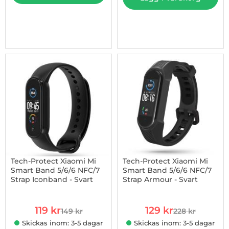
-20%
Tech-Protect Xiaomi Mi
Tech-Protect Xiaomi Mi
Smart Band 5/6/6 NFC/7
Smart Band 5/6/6 NFC/7
Strap Iconband - Svart
Strap Armour - Svart
Art. nr 1002891615
Art. nr 1002891869
rea pris
rea pris
119 kr
129 kr
149 kr
228 kr
tidigare pris
tidigare pris
Skickas inom: 3-5 dagar
Skickas inom: 3-5 dagar