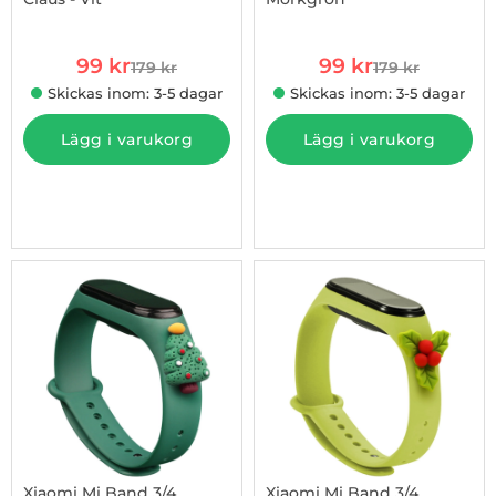
Art. nr 1002948438
Art. nr 1002948439
rea pris
rea pris
99 kr
99 kr
179 kr
179 kr
tidigare pris
tidigare pris
Skickas inom: 3-5 dagar
Skickas inom: 3-5 dagar
Lägg i varukorg
Lägg i varukorg
-45%
Xiaomi Mi Band 3/4
Xiaomi Mi Band 3/4