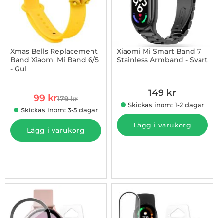
Xmas Bells Replacement
Xiaomi Mi Smart Band 7
Band Xiaomi Mi Band 6/5
Stainless Armband - Svart
- Gul
Art. nr 1002892603
Art. nr 1002877243
149 kr
rea pris
99 kr
179 kr
tidigare pris
Skickas inom: 1-2 dagar
Skickas inom: 3-5 dagar
Lägg i varukorg
Lägg i varukorg