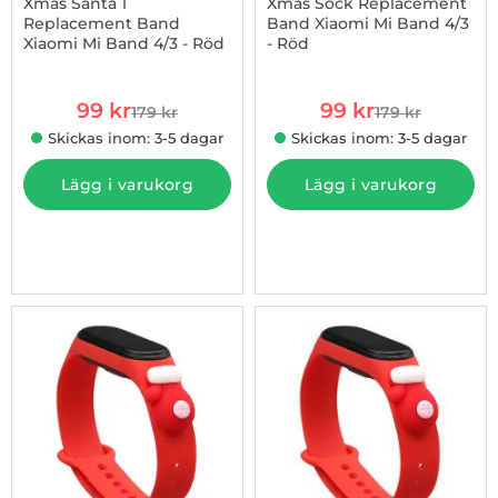
Xmas Santa 1
Xmas Sock Replacement
Replacement Band
Band Xiaomi Mi Band 4/3
Xiaomi Mi Band 4/3 - Röd
- Röd
Art. nr 1002877224
Art. nr 1002877225
rea pris
rea pris
99 kr
99 kr
179 kr
179 kr
tidigare pris
tidigare pris
Skickas inom: 3-5 dagar
Skickas inom: 3-5 dagar
Lägg i varukorg
Lägg i varukorg
-45%