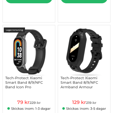
Lagerrensning
-66%
Tech-Protect Xiaomi
Tech-Protect Xiaomi
Smart Band 8/9/NFC
Smart Band 8/9/NFC
Band Icon Pro
Armband Armour
Art. nr 1002925629
Art. nr 1002930223
rea pris
rea pris
79 kr
129 kr
229 kr
219 kr
tidigare pris
tidigare pris
Skickas inom: 1-3 dagar
Skickas inom: 3-5 dagar