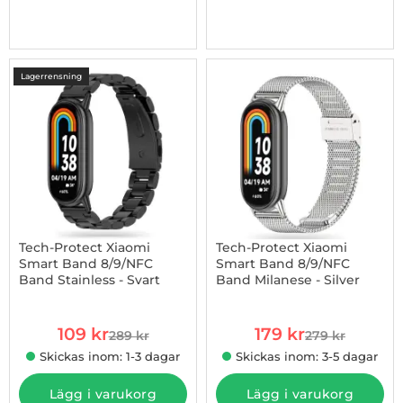
Lagerrensning
-62%
Tech-Protect Xiaomi
Tech-Protect Xiaomi
Smart Band 8/9/NFC
Smart Band 8/9/NFC
Band Stainless - Svart
Band Milanese - Silver
Art. nr 1002925123
Art. nr 1002925420
rea pris
rea pris
109 kr
179 kr
289 kr
279 kr
tidigare pris
tidigare pris
Skickas inom: 1-3 dagar
Skickas inom: 3-5 dagar
Lägg i varukorg
Lägg i varukorg