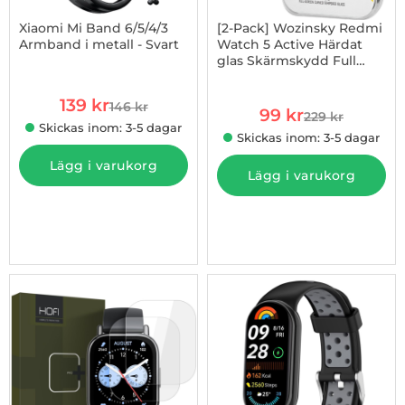
Xiaomi Mi Band 6/5/4/3
[2-Pack] Wozinsky Redmi
Armband i metall - Svart
Watch 5 Active Härdat
glas Skärmskydd Full
Art. nr 1002950189
Art. nr 1002969895
Glue
rea pris
139 kr
146 kr
rea pris
tidigare pris
99 kr
229 kr
tidigare pris
Skickas inom: 3-5 dagar
Skickas inom: 3-5 dagar
Lägg i varukorg
Lägg i varukorg
-48%