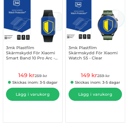
3mk Plastfilm
3mk Plastfilm
Skärmskydd För Xiaomi
Skärmskydd För Xiaomi
Smart Band 10 Pro Arc -
Watch S5 - Clear
Art. nr 1003273870
Art. nr 1003273875
Clear
rea pris
rea pris
149 kr
149 kr
259 kr
259 kr
tidigare pris
tidigare pris
Skickas inom: 3-5 dagar
Skickas inom: 3-5 dagar
Lägg i varukorg
Lägg i varukorg