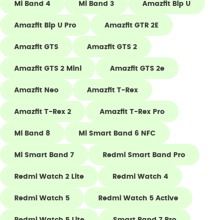
flera olika varianter och färger, allt för att du ska
Mi Band 4
Mi Band 3
Amazfit Bip U
kunna använda ditt smartphonetillbehör så mycket
Amazfit Bip U Pro
Amazfit GTR 2E
som möjligt. Vi har också heltäckande skal som
passar din Xiaomi klocka perfekt och som gör den
Amazfit GTS
Amazfit GTS 2
än mer tålig mot stötar, repor och fukt.
Amazfit GTS 2 Mini
Amazfit GTS 2e
Amazfit Neo
Amazfit T-Rex
Amazfit T-Rex 2
Amazfit T-Rex Pro
Mi Band 8
Mi Smart Band 6 NFC
Mi Smart Band 7
Redmi Smart Band Pro
Redmi Watch 2 Lite
Redmi Watch 4
Redmi Watch 5
Redmi Watch 5 Active
Redmi Watch 5 Lite
Smart Band 7 Pro