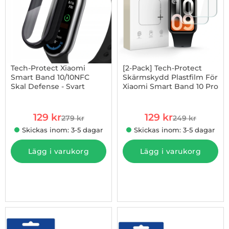
Tech-Protect Xiaomi
[2-Pack] Tech-Protect
Smart Band 10/10NFC
Skärmskydd Plastfilm För
Skal Defense - Svart
Xiaomi Smart Band 10 Pro
Art. nr 1002990114
Art. nr 1003273485
rea pris
rea pris
129 kr
129 kr
279 kr
249 kr
tidigare pris
tidigare pris
Skickas inom: 3-5 dagar
Skickas inom: 3-5 dagar
Lägg i varukorg
Lägg i varukorg
-42%