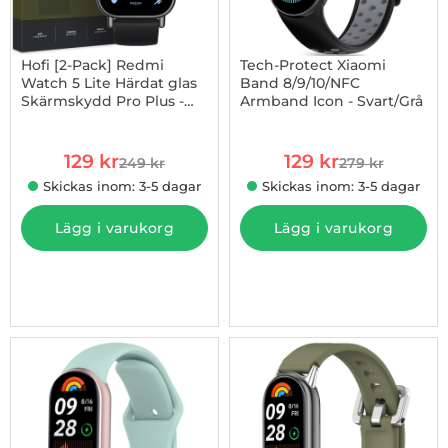
Hofi [2-Pack] Redmi
Tech-Protect Xiaomi
Watch 5 Lite Härdat glas
Band 8/9/10/NFC
Skärmskydd Pro Plus -
Armband Icon - Svart/Grå
Art. nr 1002971584
Art. nr 1002988581
Clear
rea pris
rea pris
129 kr
129 kr
249 kr
279 kr
tidigare pris
tidigare pris
Skickas inom: 3-5 dagar
Skickas inom: 3-5 dagar
Lägg i varukorg
Lägg i varukorg
-44%