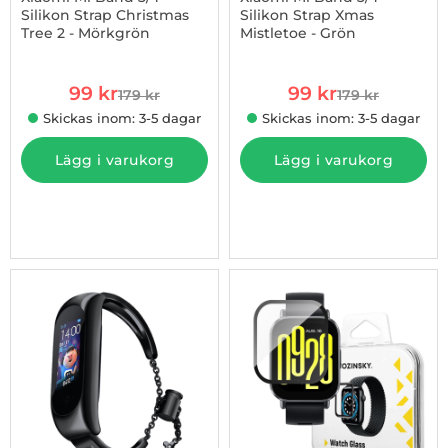
Silikon Strap Christmas
Silikon Strap Xmas
Tree 2 - Mörkgrön
Mistletoe - Grön
Art. nr 1002948440
Art. nr 1002948441
rea pris
rea pris
99 kr
99 kr
179 kr
179 kr
tidigare pris
tidigare pris
Skickas inom: 3-5 dagar
Skickas inom: 3-5 dagar
Lägg i varukorg
Lägg i varukorg
-5%