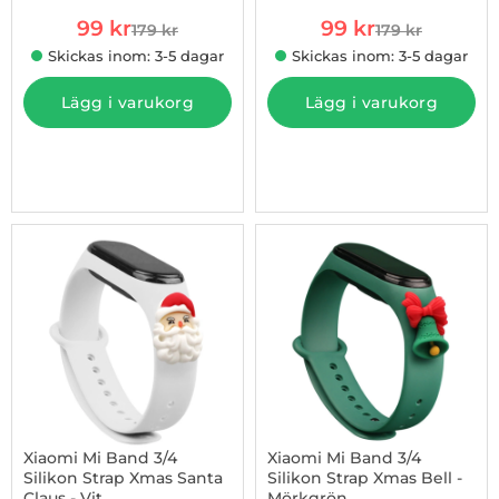
rea pris
rea pris
99 kr
99 kr
179 kr
179 kr
tidigare pris
tidigare pris
Skickas inom: 3-5 dagar
Skickas inom: 3-5 dagar
Lägg i varukorg
Lägg i varukorg
-45%
Xiaomi Mi Band 3/4
Xiaomi Mi Band 3/4
Silikon Strap Xmas Santa
Silikon Strap Xmas Bell -
Claus - Vit
Mörkgrön