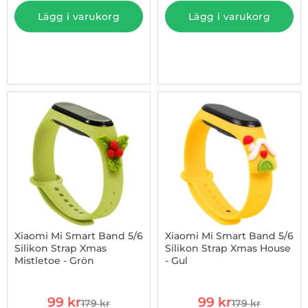
Lägg i varukorg
Lägg i varukorg
-45%
Xiaomi Mi Smart Band 5/6
Xiaomi Mi Smart Band 5/6
Silikon Strap Xmas
Silikon Strap Xmas House
Mistletoe - Grön
- Gul
Art. nr 1002948430
Art. nr 1002948432
rea pris
rea pris
99 kr
99 kr
179 kr
179 kr
tidigare pris
tidigare pris