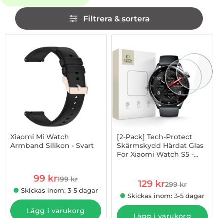
Hoppa
Filtrera & sortera
över
filtersektionen
Filtrera & sortera
produktlista
-50%
Xiaomi Mi Watch
[2-Pack] Tech-Protect
Armband Silikon - Svart
Skärmskydd Härdat Glas
För Xiaomi Watch S5 -
Art. nr 1002963751
Art. nr 1003273457
Clear
rea pris
99 kr
199 kr
rea pris
tidigare pris
129 kr
299 kr
tidigare pris
Skickas inom: 3-5 dagar
Skickas inom: 3-5 dagar
Lägg i varukorg
Lägg i varukorg