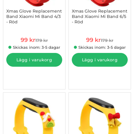
Xmas Glove Replacement
Xmas Glove Replacement
Band Xiaomi Mi Band 4/3
Band Xiaomi Mi Band 6/5
- Röd
- Röd
Art. nr 1002877234
Art. nr 1002877235
rea pris
rea pris
99 kr
99 kr
179 kr
179 kr
tidigare pris
tidigare pris
Skickas inom: 3-5 dagar
Skickas inom: 3-5 dagar
Lägg i varukorg
Lägg i varukorg
-45%