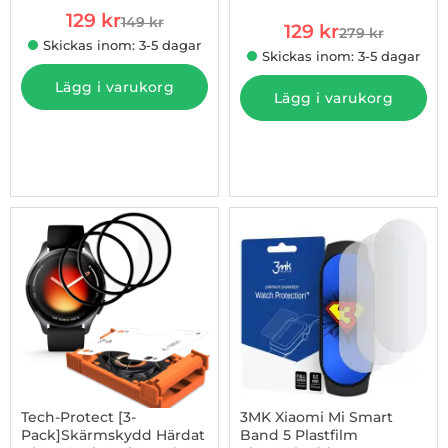
rea pris
129 kr
149 kr
rea pris
tidigare pris
129 kr
279 kr
tidigare pris
Skickas inom: 3-5 dagar
Skickas inom: 3-5 dagar
Lägg i varukorg
Lägg i varukorg
-50%
Tech-Protect [3-
3MK Xiaomi Mi Smart
Pack]Skärmskydd Härdat
Band 5 Plastfilm