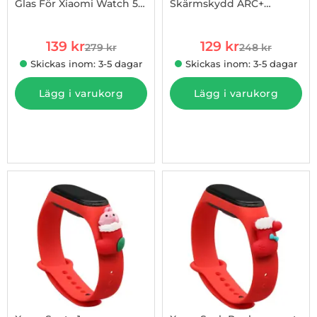
Glas För Xiaomi Watch 5 -
Skärmskydd ARC+
Art. nr 1003272274
Art. nr 1002827744
Svart
Transparent
rea pris
rea pris
139 kr
129 kr
279 kr
248 kr
tidigare pris
tidigare pris
Skickas inom: 3-5 dagar
Skickas inom: 3-5 dagar
Lägg i varukorg
Lägg i varukorg
-45%