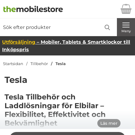
Startsidan för Danira Telecom AB
Sök
Sök på Danira Telecom AB
Genomför
Meny
Utförsäljning
– Mobiler, Tablets & Smartklockor till
Inköpspris
Startsidan
Tillbehör
Tesla
Tesla
Tesla Tillbehör och
Laddlösningar för Elbilar –
Flexibilitet, Effektivitet och
Bekvämlighet
Läs mer
Som Tesla-ägare vill du ha lösningar som gör din
Hoppa