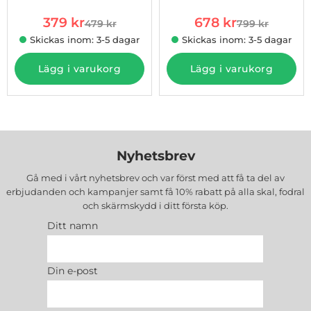
ansluta till andra laddstationer på vägen
rea pris
rea pris
379 kr
678 kr
479 kr
799 kr
och säkerställa att du aldrig blir utan
tidigare pris
tidigare pris
Skickas inom: 3-5 dagar
Skickas inom: 3-5 dagar
ström när du är ute och kör.
Lägg i varukorg
Lägg i varukorg
Enkel Installation och Användning
De flesta av våra produkter kräver
minimal installation. De är
användarvänliga och kan enkelt
Nyhetsbrev
installeras av både nybörjare och erfarna
Gå med i vårt nyhetsbrev och var först med att få ta del av
användare.
erbjudanden och kampanjer samt få 10% rabatt på alla
skal, fodral
Vissa laddare kan enkelt kopplas in i ditt
och skärmskydd
i ditt första köp.
hem med hjälp av ett vanligt vägguttag,
Ditt namn
medan andra lösningar kan installeras för
att ge maximal effektivitet och
Din e-post
kapacitet.