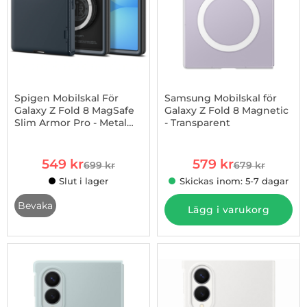
Spigen Mobilskal För
Samsung Mobilskal för
Galaxy Z Fold 8 MagSafe
Galaxy Z Fold 8 Magnetic
Slim Armor Pro - Metal
- Transparent
Art. nr 1003274217
Art. nr 1003274285
Slate
rea pris
rea pris
549 kr
579 kr
699 kr
679 kr
tidigare pris
tidigare pris
Slut i lager
Skickas inom: 5-7 dagar
, Spigen Mobilskal För Galaxy Z Fold 8 MagSafe Slim Armor P
Bevaka
Lägg i varukorg
-11%