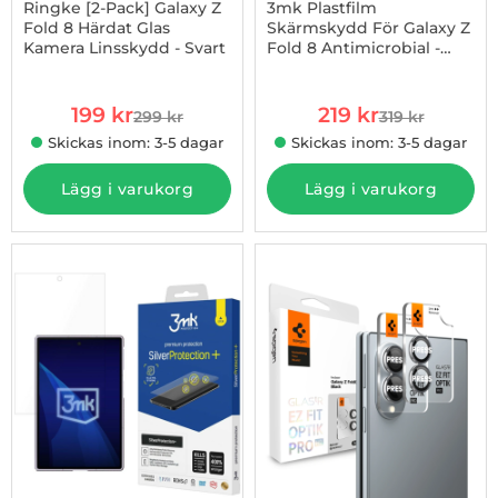
Ringke [2-Pack] Galaxy Z
3mk Plastfilm
Fold 8 Härdat Glas
Skärmskydd För Galaxy Z
Kamera Linsskydd - Svart
Fold 8 Antimicrobial -
Art. nr 1003274225
Art. nr 1003274401
Clear
rea pris
rea pris
199 kr
219 kr
299 kr
319 kr
tidigare pris
tidigare pris
Skickas inom: 3-5 dagar
Skickas inom: 3-5 dagar
Lägg i varukorg
Lägg i varukorg
-31%