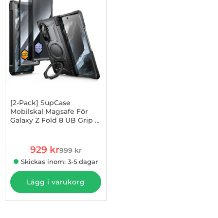
[2-Pack] SupCase
Mobilskal Magsafe För
Galaxy Z Fold 8 UB Grip -
Art. nr 1003273958
Svart
rea pris
929 kr
999 kr
tidigare pris
Skickas inom: 3-5 dagar
Lägg i varukorg