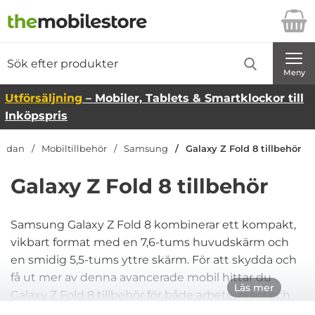
Startsidan för Danira Telecom AB
Sök
Sök på Danira Telecom AB
Genomför
Meny
Utförsäljning
– Mobiler, Tablets & Smartklockor till
Inköpspris
tsidan
Mobiltillbehör
Samsung
Galaxy Z Fold 8 tillbehör
Galaxy Z Fold 8 tillbehör
Samsung Galaxy Z Fold 8 kombinerar ett kompakt,
vikbart format med en 7,6-tums huvudskärm och
en smidig 5,5-tums yttre skärm. För att skydda och
få ut mer av denna avancerade mobil hittar du
Läs mer
Galaxy Z Fold 8 tillbehör för både arbete, resor och
underhållning. Välj bland Galaxy Z Fold 8 skal, fodral,