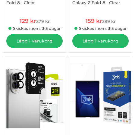
Fold 8 - Clear
Galaxy Z Fold 8 - Clear
Art. nr 1003273882
Art. nr 1003273840
rea pris
rea pris
129 kr
159 kr
279 kr
299 kr
tidigare pris
tidigare pris
Skickas inom: 3-5 dagar
Skickas inom: 3-5 dagar
Lägg i varukorg
Lägg i varukorg
-33%