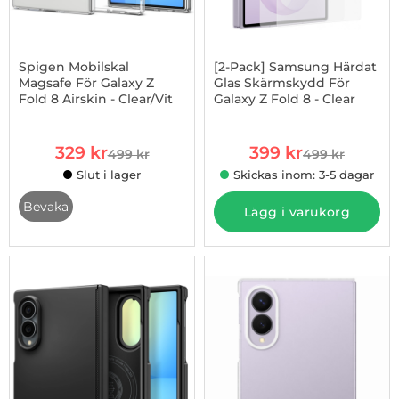
Spigen Mobilskal
[2-Pack] Samsung Härdat
Magsafe För Galaxy Z
Glas Skärmskydd För
Fold 8 Airskin - Clear/Vit
Galaxy Z Fold 8 - Clear
Art. nr 1003274354
Art. nr 1003274327
rea pris
rea pris
329 kr
399 kr
499 kr
499 kr
tidigare pris
tidigare pris
Slut i lager
Skickas inom: 3-5 dagar
, Spigen Mobilskal Magsafe För Galaxy Z Fold 8 Airskin - Clear
Bevaka
Lägg i varukorg
-18%