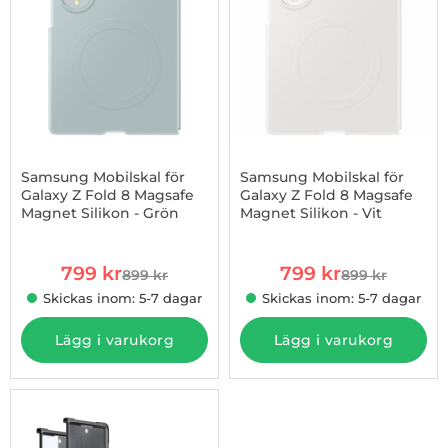
Samsung Mobilskal för
Samsung Mobilskal för
Galaxy Z Fold 8 Magsafe
Galaxy Z Fold 8 Magsafe
Magnet Silikon - Grön
Magnet Silikon - Vit
Art. nr 1003274286
Art. nr 1003274289
rea pris
rea pris
799 kr
799 kr
899 kr
899 kr
tidigare pris
tidigare pris
Skickas inom: 5-7 dagar
Skickas inom: 5-7 dagar
Lägg i varukorg
Lägg i varukorg
-7%