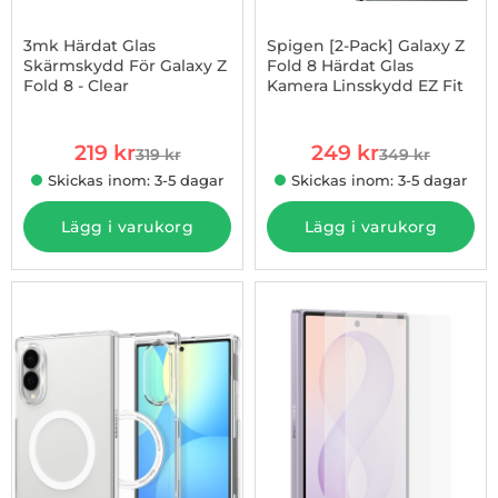
3mk Härdat Glas
Spigen [2-Pack] Galaxy Z
Skärmskydd För Galaxy Z
Fold 8 Härdat Glas
Fold 8 - Clear
Kamera Linsskydd EZ Fit
Art. nr 1003274402
Art. nr 1003274230
rea pris
rea pris
219 kr
249 kr
319 kr
349 kr
tidigare pris
tidigare pris
Skickas inom: 3-5 dagar
Skickas inom: 3-5 dagar
Lägg i varukorg
Lägg i varukorg
-34%