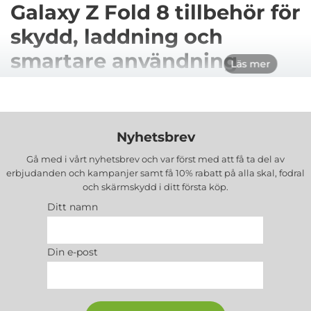
Galaxy Z Fold 8 tillbehör för
skydd, laddning och
smartare användning
Läs mer
Galaxy Z Fold 8 skiljer sig från en traditionell
smartphone genom sin vikbara konstruktion och
Nyhetsbrev
sitt bredare, mer kompakt utformade format. Den
Gå med i vårt nyhetsbrev och var först med att få ta del av
yttre 5,5-tumsskärmen är anpassad för exempelvis
erbjudanden och kampanjer samt få 10% rabatt på alla
skal, fodral
meddelanden, sociala medier och snabb navigering,
och skärmskydd
i ditt första köp.
medan den 7,6-tums stora huvudskärmen ger gott
Ditt namn
om utrymme för film, läsning, spel och multitasking.
Telefonen väger 201 gram och har två Dynamic
Din e-post
AMOLED 2X-skärmar med adaptiv
uppdateringsfrekvens på upp till 120 Hz. Den drivs
av Snapdragon 8 Elite Gen 5 for Galaxy och har ett