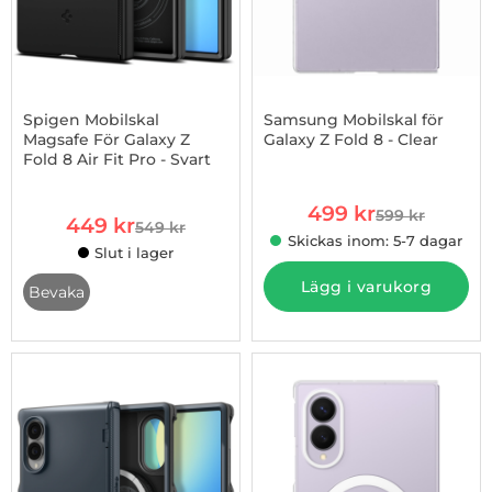
Spigen Mobilskal
Samsung Mobilskal för
Magsafe För Galaxy Z
Galaxy Z Fold 8 - Clear
Fold 8 Air Fit Pro - Svart
Art. nr 1003274284
Art. nr 1003274332
rea pris
499 kr
599 kr
rea pris
449 kr
tidigare pris
549 kr
tidigare pris
Skickas inom: 5-7 dagar
Slut i lager
, Spigen Mobilskal Magsafe För Galaxy Z Fold 8 Air Fit Pro - S
Lägg i varukorg
Bevaka
-21%