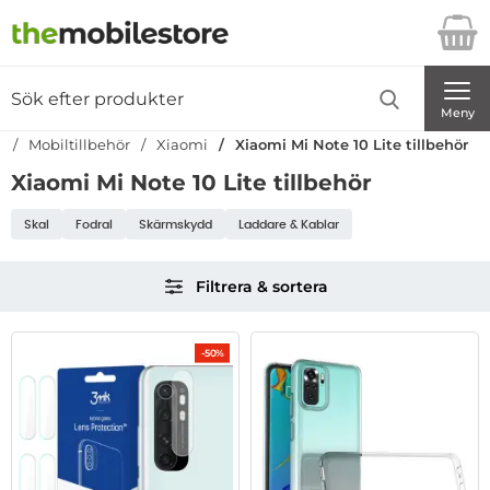
Startsidan för Danira Telecom AB
Sök
Sök på Danira Telecom AB
Genomför
Meny
n
Mobiltillbehör
Xiaomi
Xiaomi Mi Note 10 Lite tillbehör
Xiaomi Mi Note 10 Lite tillbehör
Underkategorier
Skal
Fodral
Skärmskydd
Laddare & Kablar
Hoppa
Filtrera & sortera
över
filtersektionen
Filtrera & sortera
produktlista
-50%