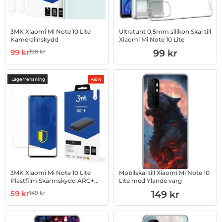
3MK Xiaomi Mi Note 10 Lite
Ultratunt 0,5mm silikon Skal till
Kameralinskydd
Xiaomi Mi Note 10 Lite
Art. nr 1002827767
rea pris
Art. nr 1002885706
99 kr
99 kr
198 kr
tidigare pris
Lagerrensning
-60%
3MK Xiaomi Mi Note 10 Lite
Mobilskal till Xiaomi Mi Note 10
Plastfilm Skärmskydd ARC+
Lite med Ylande varg
Transparent
Art. nr 1002905611
rea pris
Art. nr 1003004498
59 kr
149 kr
149 kr
tidigare pris