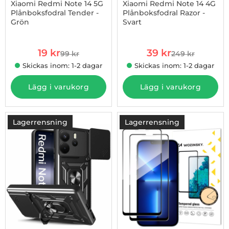
Xiaomi Redmi Note 14 5G
Xiaomi Redmi Note 14 4G
Plånboksfodral Tender -
Plånboksfodral Razor -
Grön
Svart
Art. nr 1002976037
Art. nr 1002985310
rea pris
rea pris
19 kr
39 kr
99 kr
249 kr
tidigare pris
tidigare pris
Skickas inom: 1-2 dagar
Skickas inom: 1-2 dagar
Lägg i varukorg
Lägg i varukorg
Lagerrensning
Lagerrensning
-78%