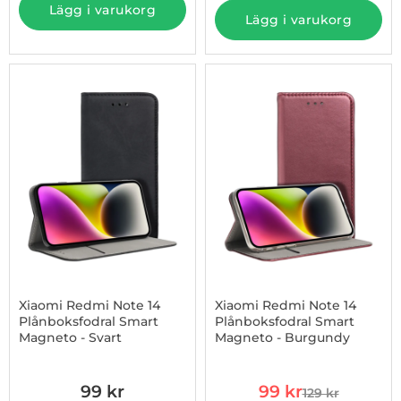
Lägg i varukorg
Lägg i varukorg
Xiaomi Redmi Note 14
Xiaomi Redmi Note 14
Plånboksfodral Smart
Plånboksfodral Smart
Magneto - Svart
Magneto - Burgundy
Art. nr 1002975476
Art. nr 1002975478
rea pris
99 kr
99 kr
129 kr
tidigare pris