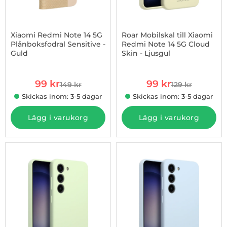
Xiaomi Redmi Note 14 5G
Roar Mobilskal till Xiaomi
Plånboksfodral Sensitive -
Redmi Note 14 5G Cloud
Guld
Skin - Ljusgul
Art. nr 1002974826
Art. nr 1002974832
rea pris
rea pris
99 kr
99 kr
149 kr
129 kr
tidigare pris
tidigare pris
Skickas inom: 3-5 dagar
Skickas inom: 3-5 dagar
Lägg i varukorg
Lägg i varukorg
-34%