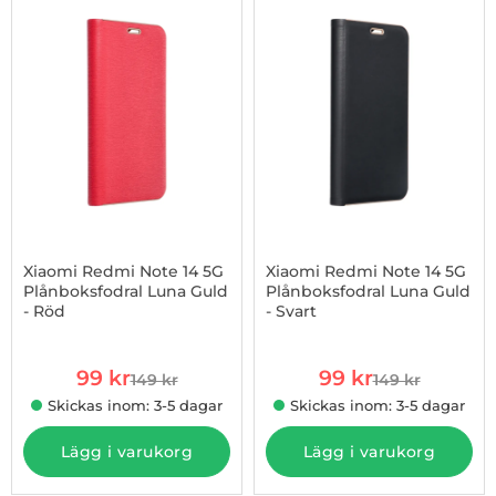
-34%
Xiaomi Redmi Note 14 5G
Xiaomi Redmi Note 14 5G
Plånboksfodral Luna Guld
Plånboksfodral Luna Guld
- Röd
- Svart
Art. nr 1002974223
Art. nr 1002974253
rea pris
rea pris
99 kr
99 kr
149 kr
149 kr
tidigare pris
tidigare pris
Skickas inom: 3-5 dagar
Skickas inom: 3-5 dagar
Lägg i varukorg
Lägg i varukorg