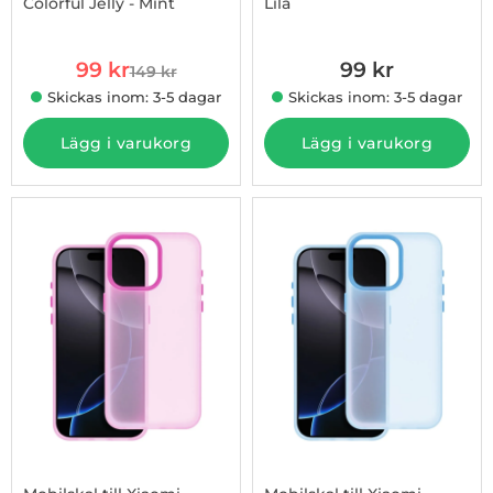
Colorful Jelly - Mint
Lila
Art. nr 1002974475
Art. nr 1002974590
rea pris
99 kr
99 kr
149 kr
tidigare pris
Skickas inom: 3-5 dagar
Skickas inom: 3-5 dagar
Lägg i varukorg
Lägg i varukorg