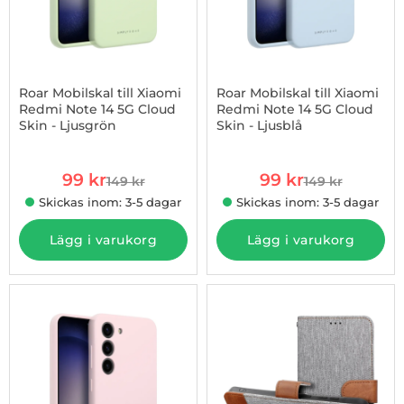
Roar Mobilskal till Xiaomi
Roar Mobilskal till Xiaomi
Redmi Note 14 5G Cloud
Redmi Note 14 5G Cloud
Skin - Ljusgrön
Skin - Ljusblå
Art. nr 1002974851
Art. nr 1002974859
rea pris
rea pris
99 kr
99 kr
149 kr
149 kr
tidigare pris
tidigare pris
Skickas inom: 3-5 dagar
Skickas inom: 3-5 dagar
Lägg i varukorg
Lägg i varukorg
-34%