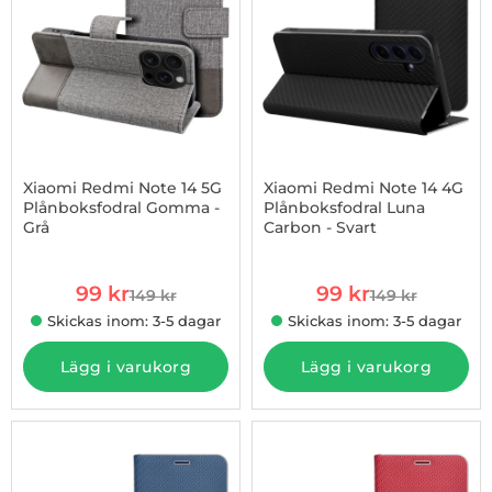
Xiaomi Redmi Note 14 5G
Xiaomi Redmi Note 14 4G
Plånboksfodral Gomma -
Plånboksfodral Luna
Grå
Carbon - Svart
Art. nr 1002975024
Art. nr 1002975087
rea pris
rea pris
99 kr
99 kr
149 kr
149 kr
tidigare pris
tidigare pris
Skickas inom: 3-5 dagar
Skickas inom: 3-5 dagar
Lägg i varukorg
Lägg i varukorg
-34%