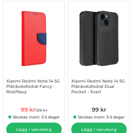
-23%
Xiaomi Redmi Note 14 5G
Xiaomi Redmi Note 14 5G
Plånboksfodral Fancy -
Plånboksfodral Dual
Röd/Navy
Pocket - Svart
Art. nr 1002975132
Art. nr 1002975146
rea pris
99 kr
99 kr
129 kr
tidigare pris
Skickas inom: 3-5 dagar
Skickas inom: 3-5 dagar
Lägg i varukorg
Lägg i varukorg