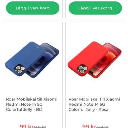
Lägg i varukorg
Lägg i varukorg
-34%
Roar Mobilskal till Xiaomi
Roar Mobilskal till Xiaomi
Redmi Note 14 5G
Redmi Note 14 5G
Colorful Jelly - Blå
Colorful Jelly - Rosa
Art. nr 1002974458
Art. nr 1002974461
rea pris
rea pris
99 kr
99 kr
149 kr
149 kr