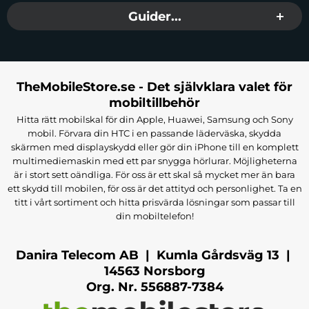
Skärmskydd
Guider...
För att hålla skärmen på din Xiaomi Redmi Note 14
fri från repor och sprickor rekommenderar vi att du
använder ett skärmskydd av hög kvalitet. Våra
skärmskydd är designade för att passa perfekt och
TheMobileStore.se - Det självklara valet för
bibehålla skärmens klarhet och känslighet.
mobiltillbehör
Hitta rätt mobilskal för din Apple, Huawei, Samsung och Sony
Härdat glas
: Ger överlägset skydd mot repor
mobil. Förvara din HTC i en passande läderväska, skydda
och stötar samtidigt som det behåller
skärmen med displayskydd eller gör din iPhone till en komplett
multimediemaskin med ett par snygga hörlurar. Möjligheterna
skärmens touchfunktion.
är i stort sett oändliga. För oss är ett skal så mycket mer än bara
Anti-blåljus
: Minskar ögonbelastning genom
ett skydd till mobilen, för oss är det attityd och personlighet. Ta en
att filtrera bort skadligt blått ljus från
titt i vårt sortiment och hitta prisvärda lösningar som passar till
skärmen.
din mobiltelefon!
Se vårt sortiment av
Xiaomi Redmi Note 14
Danira Telecom AB | Kumla Gårdsväg 13 |
14563 Norsborg
Skärmskydd
för att välja det bästa skyddet för din
Org. Nr. 556887-7384
enhet.