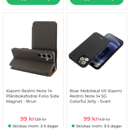
-23%
Xiaomi Redmi Note 14
Roar Mobilskal till Xiaomi
Plånboksfodral Folio Side
Redmi Note 14 5G
Magnet - Brun
Colorful Jelly - Svart
Art. nr 1002974414
Art. nr 1002974457
rea pris
rea pris
99 kr
99 kr
129 kr
149 kr
tidigare pris
tidigare pris
Skickas inom: 3-5 dagar
Skickas inom: 3-5 dagar