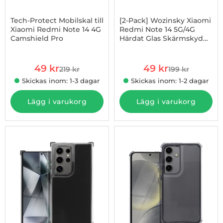
Tech-Protect Mobilskal till
[2-Pack] Wozinsky Xiaomi
Xiaomi Redmi Note 14 4G
Redmi Note 14 5G/4G
Camshield Pro
Härdat Glas Skärmskydd
Art. nr 1002980886
Art. nr 1003105537
Full Glue
rea pris
rea pris
49 kr
49 kr
219 kr
199 kr
tidigare pris
tidigare pris
Skickas inom: 1-3 dagar
Skickas inom: 1-2 dagar
Lägg i varukorg
Lägg i varukorg
-23%