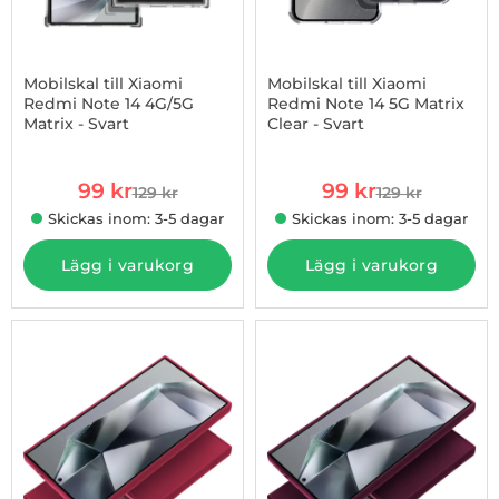
Mobilskal till Xiaomi
Mobilskal till Xiaomi
Redmi Note 14 4G/5G
Redmi Note 14 5G Matrix
Matrix - Svart
Clear - Svart
Art. nr 1002973398
Art. nr 1002973959
rea pris
rea pris
99 kr
99 kr
129 kr
129 kr
tidigare pris
tidigare pris
Skickas inom: 3-5 dagar
Skickas inom: 3-5 dagar
Lägg i varukorg
Lägg i varukorg