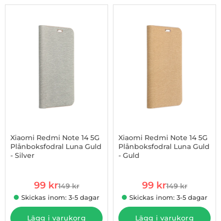
-34%
Xiaomi Redmi Note 14 5G
Xiaomi Redmi Note 14 5G
Plånboksfodral Luna Guld
Plånboksfodral Luna Guld
- Silver
- Guld
Art. nr 1002974254
Art. nr 1002974255
rea pris
rea pris
99 kr
99 kr
149 kr
149 kr
tidigare pris
tidigare pris
Skickas inom: 3-5 dagar
Skickas inom: 3-5 dagar
Lägg i varukorg
Lägg i varukorg