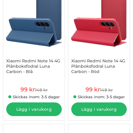
Xiaomi Redmi Note 14 4G
Xiaomi Redmi Note 14 4G
Plånboksfodral Luna
Plånboksfodral Luna
Carbon - Blå
Carbon - Röd
Art. nr 1002975088
Art. nr 1002975089
rea pris
rea pris
99 kr
99 kr
149 kr
149 kr
tidigare pris
tidigare pris
Skickas inom: 3-5 dagar
Skickas inom: 3-5 dagar
Lägg i varukorg
Lägg i varukorg
-23%