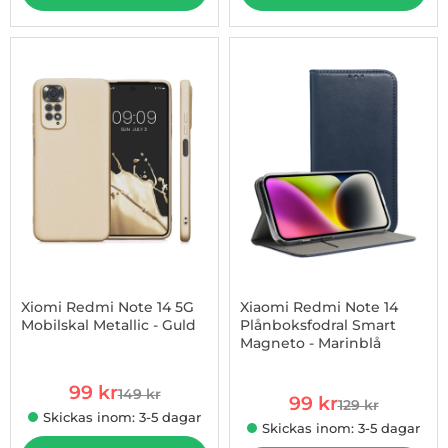
-34%
Xiomi Redmi Note 14 5G
Xiaomi Redmi Note 14
Mobilskal Metallic - Guld
Plånboksfodral Smart
Magneto - Marinblå
Art. nr 1002975196
Art. nr 1002975419
rea pris
99 kr
149 kr
rea pris
tidigare pris
99 kr
129 kr
tidigare pris
Skickas inom: 3-5 dagar
Skickas inom: 3-5 dagar