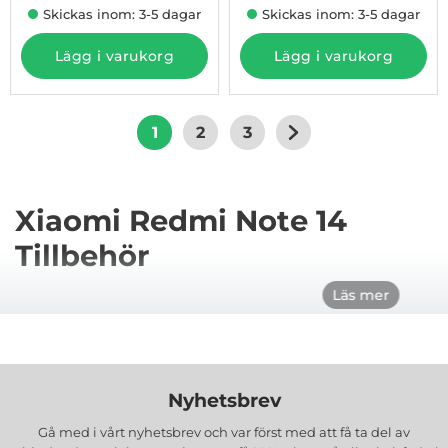
Skickas inom: 3-5 dagar
Skickas inom: 3-5 dagar
Lägg i varukorg
Lägg i varukorg
1
2
3
Xiaomi Redmi Note 14
Tillbehör
Läs mer
Skyddande Skal och Fodral
Att skydda din Xiaomi Redmi Note 14 är avgörande
Nyhetsbrev
för att bevara dess utseende och funktionalitet. Vi
Gå med i vårt nyhetsbrev och var först med att få ta del av
erbjuder en mängd olika skal och fodral som inte