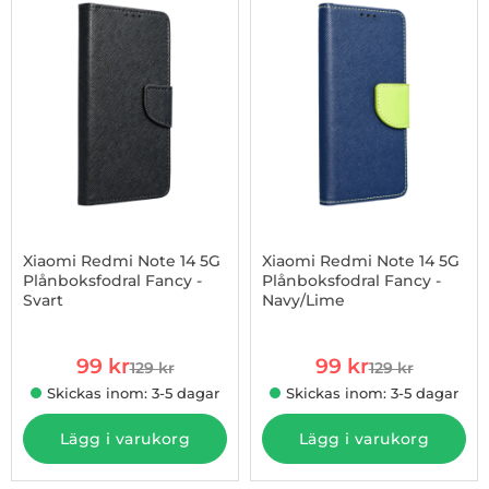
Xiaomi Redmi Note 14 5G
Xiaomi Redmi Note 14 5G
Plånboksfodral Fancy -
Plånboksfodral Fancy -
Svart
Navy/Lime
Art. nr 1002975128
Art. nr 1002975130
rea pris
rea pris
99 kr
99 kr
129 kr
129 kr
tidigare pris
tidigare pris
Skickas inom: 3-5 dagar
Skickas inom: 3-5 dagar
Lägg i varukorg
Lägg i varukorg