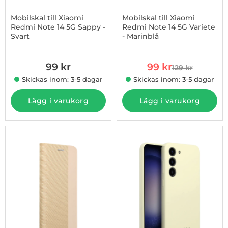
Mobilskal till Xiaomi
Mobilskal till Xiaomi
Redmi Note 14 5G Sappy -
Redmi Note 14 5G Variete
Svart
- Marinblå
Art. nr 1002974596
Art. nr 1002974689
rea pris
99 kr
99 kr
129 kr
tidigare pris
Skickas inom: 3-5 dagar
Skickas inom: 3-5 dagar
Lägg i varukorg
Lägg i varukorg
-34%