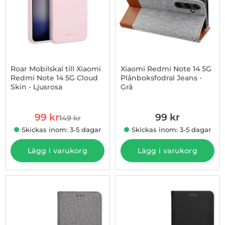
Roar Mobilskal till Xiaomi
Xiaomi Redmi Note 14 5G
Redmi Note 14 5G Cloud
Plånboksfodral Jeans -
Skin - Ljusrosa
Grå
Art. nr 1002974864
Art. nr 1002975001
rea pris
99 kr
99 kr
149 kr
tidigare pris
Skickas inom: 3-5 dagar
Skickas inom: 3-5 dagar
Lägg i varukorg
Lägg i varukorg
-34%