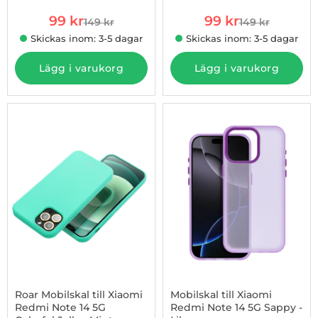
rea pris
rea pris
99 kr
99 kr
149 kr
149 kr
tidigare pris
tidigare pris
Skickas inom: 3-5 dagar
Skickas inom: 3-5 dagar
Lägg i varukorg
Lägg i varukorg
-34%
Roar Mobilskal till Xiaomi
Mobilskal till Xiaomi
Redmi Note 14 5G
Redmi Note 14 5G Sappy -