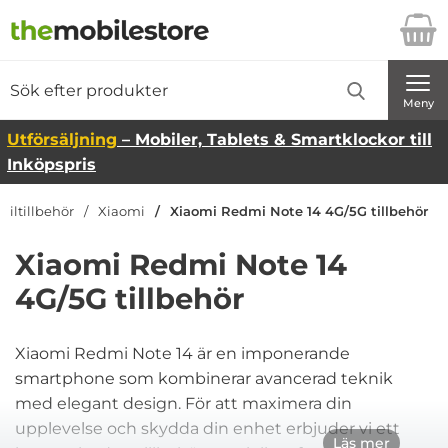
Startsidan för Danira Telecom AB
Sök
Sök på Danira Telecom AB
Genomför
Meny
Utförsäljning
– Mobiler, Tablets & Smartklockor till
Inköpspris
biltillbehör
Xiaomi
Xiaomi Redmi Note 14 4G/5G tillbehör
Xiaomi Redmi Note 14
4G/5G tillbehör
Xiaomi Redmi Note 14 är en imponerande
smartphone som kombinerar avancerad teknik
med elegant design. För att maximera din
upplevelse och skydda din enhet erbjuder vi ett
Läs mer