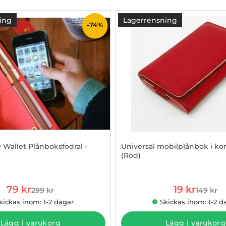
ing
Lagerrensning
-74%
 Wallet Plånboksfodral -
Universal mobilplånbok i ko
(Röd)
596
Art. nr 10013467
rea pris
rea pris
79 kr
19 kr
299 kr
149 kr
tidigare pris
tidigare
kickas inom: 1-2 dagar
Skickas inom: 1-2 d
Lägg i varukorg
Lägg i varukorg