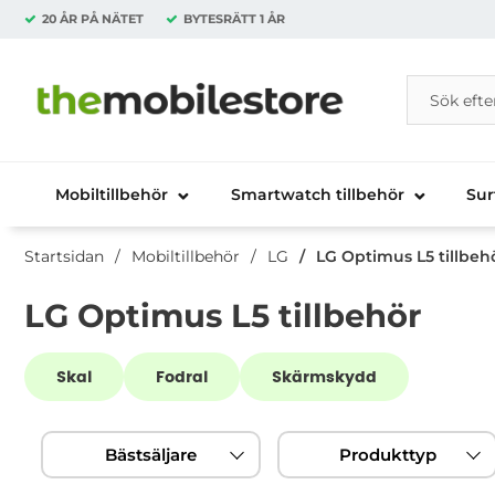
20 ÅR PÅ NÄTET
BYTESRÄTT
1 ÅR
Sök
Sök på Da
Startsidan för Danira Telecom AB
Mobiltillbehör
Smartwatch tillbehör
Sur
Startsidan
Mobiltillbehör
LG
LG Optimus L5 tillbeh
LG Optimus L5 tillbehör
Underkategorier
Skal
Fodral
Skärmskydd
Hoppa
Filtrera & sortera
över
Bästsäljare
Produkttyp
filtersektionen