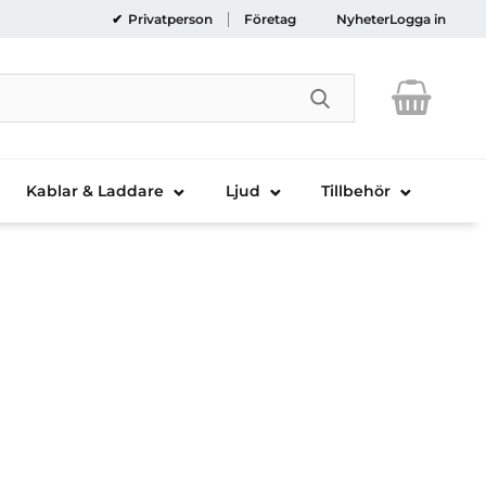
Privatperson
Företag
Nyheter
Logga in
Genomför sökni
Kablar & Laddare
Ljud
Tillbehör