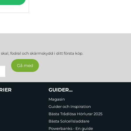
a
skal, fodral och skärmskydd
i ditt första köp.
RIER
GUIDER...
Magasin
Guider och Inspiration
Bästa Trådlösa Hörlurar 2025
Bästa Solcellsladdare
Powerbanks - En guide