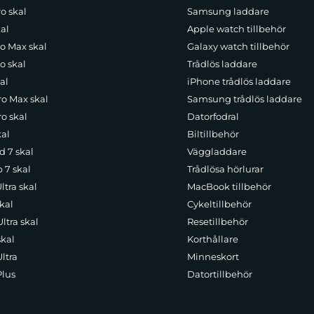
o skal
Samsung laddare
al
Apple watch tillbehör
ro Max skal
Galaxy watch tillbehör
o skal
Trådlös laddare
al
iPhone trådlös laddare
ro Max skal
Samsung trådlös laddare
o skal
Datorfodral
kal
Biltillbehör
d 7 skal
Väggladdare
p 7 skal
Trådlösa hörlurar
ltra skal
MacBook tillbehör
kal
Cykeltillbehör
ltra skal
Resetillbehör
skal
Korthållare
ltra
Minneskort
Plus
Datortillbehör