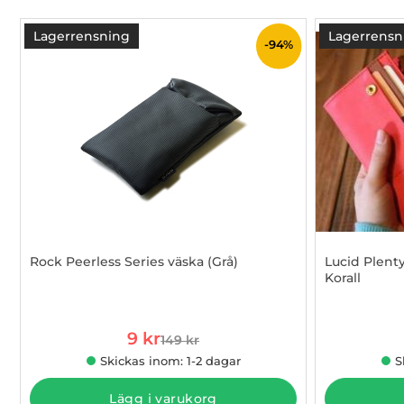
produktlista
Lagerrensning
Lagerrensn
-94%
Rock Peerless Series väska (Grå)
Lucid Plenty
Korall
Art. nr 7508
Art. nr 4105
rea pris
9 kr
149 kr
tidigare pris
Skickas inom: 1-2 dagar
S
Lägg i varukorg