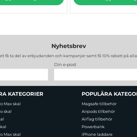
Nyhetsbrev
att få ta del av erbjudanden och kampanjer samt få 10% rabatt på all
Din e-post
RA KATEGORIER
POPULÄRA KATEGO
ro Max skal
Magsafe tillbehör
o skal
Airpods tillbehör
al
AirTag tillbehör
skal
Powerbank
ro Max skal
iPhone laddare