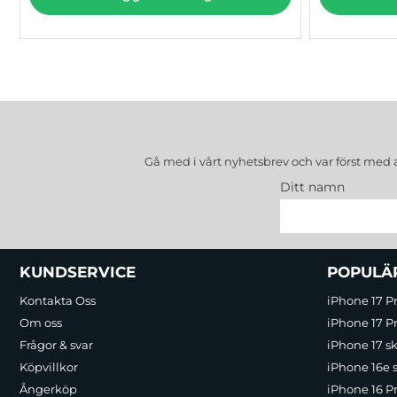
Gå med i vårt nyhetsbrev och var först med 
Ditt namn
Sidfot Blandad info och länkar
KUNDSERVICE
POPULÄ
Kontakta Oss
iPhone 17 P
Om oss
iPhone 17 Pr
Frågor & svar
iPhone 17 sk
Köpvillkor
iPhone 16e 
Ångerköp
iPhone 16 P