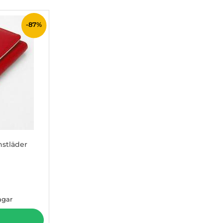
-87%
nstläder
 pris
agar