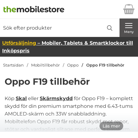
Startsidan för Danira Telecom AB
Sök
Sök på Danira Telecom AB
Genomför
Meny
Utförsäljning
– Mobiler, Tablets & Smartklockor till
Inköpspris
Startsidan
Mobiltillbehör
Oppo
Oppo F19 tillbehör
Oppo F19 tillbehör
Köp
Skal
eller
Skärmskydd
för Oppo F19 – komplett
skydd för din premium smartphone med 6.43-tums
AMOLED-skärm och 33W snabbladdning.
Mobiltelefon Oppo F19 får robust skydd mot repor,
Läs mer
stötar och vardagligt slitage med perfekt passform.
Välj rätt tillbehör och köp ny mobil till bästa pris