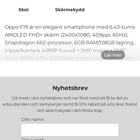
Underkategorier
mobil med högkvalitativa skyddslösningar.
Skal
Skärmskydd
Oppo F19 är en elegant smartphone med 6.43-tums
AMOLED FHD+ skärm (2400x1080, 409ppi, 60Hz),
Snapdragon 662-processor, 6GB RAM/128GB lagring,
trippelkamera (48MP huvud + 2MP macro + 2MP
Läs mer
djup), 16MP selfie, 5000mAh batteri med 33W Flash
Charge och in-display fingeravtryck i Pristine Black
eller Fantastisk Silver. För att skydda denna 7.95mm
tunna design erbjuder vi specialdesignade tillbehör
Nyhetsbrev
med exakta utskärningar för USB-C och kameror.
Gå med i vårt nyhetsbrev och var först med att få ta del av
erbjudanden och kampanjer samt få 10% rabatt på alla
skal, fodral
Oppo F19 Skal
ger omfattande baksidesskydd i
och skärmskydd
i ditt första köp.
flexibelt TPU eller hybridmaterial som absorberar
Ditt namn
stötar effektivt. Transparenta skal visar telefonens
originella finish perfekt medan mattsvarta varianter
motstår fingeravtryck. Precisionsutskärningar för
Din e-post