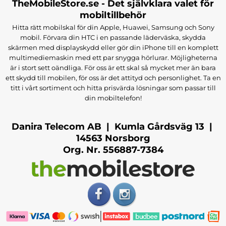
TheMobileStore.se - Det självklara valet för
mobiltillbehör
Hitta rätt mobilskal för din Apple, Huawei, Samsung och Sony
mobil. Förvara din HTC i en passande läderväska, skydda
skärmen med displayskydd eller gör din iPhone till en komplett
multimediemaskin med ett par snygga hörlurar. Möjligheterna
är i stort sett oändliga. För oss är ett skal så mycket mer än bara
ett skydd till mobilen, för oss är det attityd och personlighet. Ta en
titt i vårt sortiment och hitta prisvärda lösningar som passar till
din mobiltelefon!
Danira Telecom AB | Kumla Gårdsväg 13 |
14563 Norsborg
Org. Nr. 556887-7384