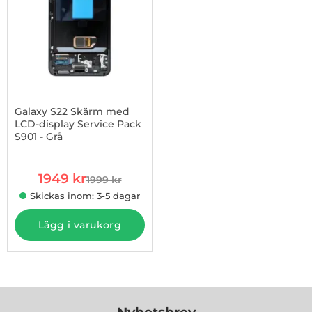
Galaxy S22 Skärm med
LCD-display Service Pack
S901 - Grå
Art. nr 1002971804
rea pris
1949 kr
1999 kr
tidigare pris
Skickas inom: 3-5 dagar
Lägg i varukorg