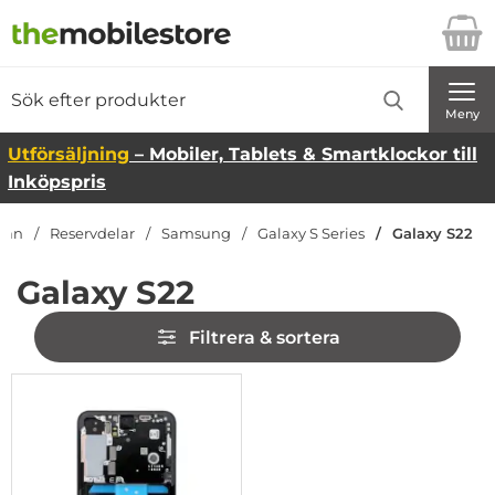
Startsidan för Danira Telecom AB
Sök
Sök på Danira Telecom AB
Genomför
Meny
Utförsäljning
– Mobiler, Tablets & Smartklockor till
Inköpspris
idan
Reservdelar
Samsung
Galaxy S Series
Galaxy S22
Galaxy S22
Hoppa
Filtrera & sortera
över
filtersektionen
Filtrera & sortera
produktlista
-3%