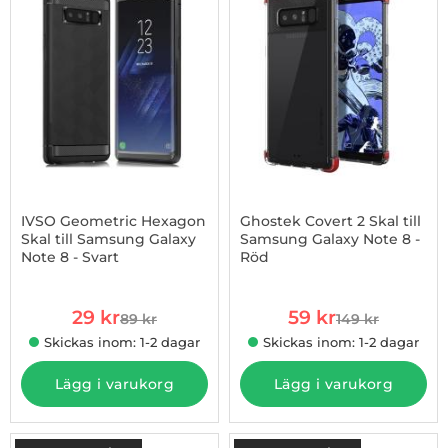
IVSO Geometric Hexagon
Ghostek Covert 2 Skal till
Skal till Samsung Galaxy
Samsung Galaxy Note 8 -
Note 8 - Svart
Röd
Art. nr 1002705471
Art. nr 1002699479
rea pris
rea pris
29 kr
59 kr
89 kr
149 kr
tidigare pris
tidigare pris
Skickas inom: 1-2 dagar
Skickas inom: 1-2 dagar
Lägg i varukorg
Lägg i varukorg