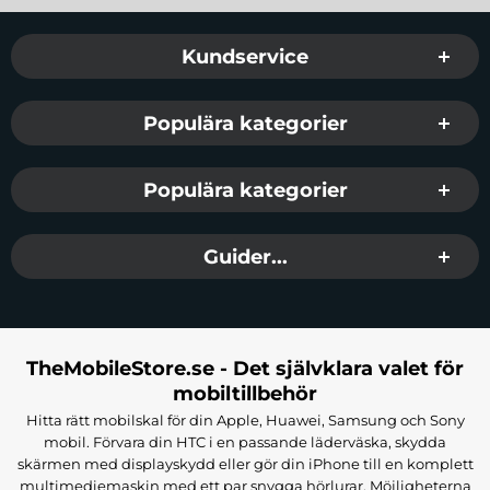
Sidfot Blandad info och länkar
Kundservice
Populära kategorier
Populära kategorier
Guider...
TheMobileStore.se - Det självklara valet för
mobiltillbehör
Hitta rätt mobilskal för din Apple, Huawei, Samsung och Sony
mobil. Förvara din HTC i en passande läderväska, skydda
skärmen med displayskydd eller gör din iPhone till en komplett
multimediemaskin med ett par snygga hörlurar. Möjligheterna