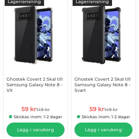
Lagerrensning
Lagerrensning
-60%
Ghostek Covert 2 Skal till
Ghostek Covert 2 Skal till
Samsung Galaxy Note 8 -
Samsung Galaxy Note 8 -
Vit
Svart
Art. nr 1002699480
Art. nr 1002699481
rea pris
rea pris
59 kr
59 kr
149 kr
149 kr
tidigare pris
tidigare pris
Skickas inom: 1-2 dagar
Skickas inom: 1-2 dagar
Lägg i varukorg
Lägg i varukorg