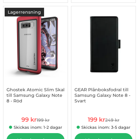
Lagerrensning
-50%
Ghostek Atomic Slim Skal
GEAR Plånboksfodral till
till Samsung Galaxy Note
Samsung Galaxy Note 8 -
8 - Röd
Svart
Art. nr 1002699467
Art. nr 100269774
rea pris
rea pris
99 kr
199 kr
199 kr
249 kr
tidigare pris
tidigare pris
Skickas inom: 1-2 dagar
Skickas inom: 3-5 dagar