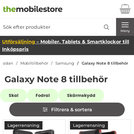
Startsidan för Danira Telecom AB
Sök
Sök på Danira Telecom AB
Genomför
Meny
Utförsäljning
– Mobiler, Tablets & Smartklockor till
Inköpspris
rtsidan
Mobiltillbehör
Samsung
Galaxy Note 8 tillbehör
Galaxy Note 8 tillbehör
Underkategorier
Skal
Fodral
Skärmskydd
Hoppa
Filtrera & sortera
över
filtersektionen
Filtrera & sortera
produktlista
Lagerrensning
Lagerrensning
-67%