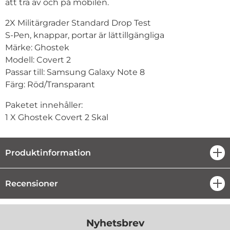
att trä av och på mobilen.
2X Militärgrader Standard Drop Test
S-Pen, knappar, portar är lättillgängliga
Märke: Ghostek
Modell: Covert 2
Passar till:
Samsung Galaxy Note 8
Färg: Röd/Transparant
Paketet innehåller:
1 X Ghostek Covert 2 Skal
Produktinformation
öpp
Recensioner
öpp
Nyhetsbrev