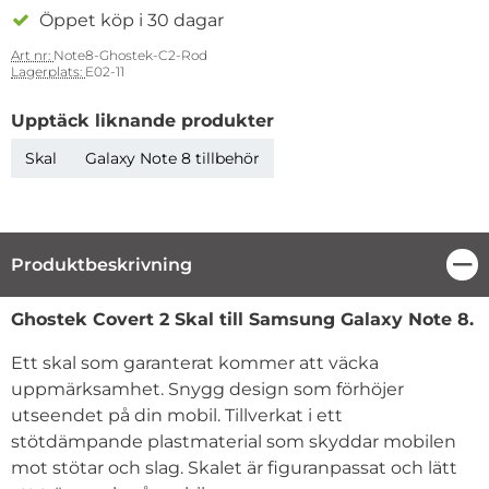
Öppet köp i 30 dagar
Art nr:
Note8-Ghostek-C2-Rod
Lagerplats:
E02-11
Upptäck liknande produkter
Skal
Galaxy Note 8 tillbehör
Produktbeskrivning
Stä
Produktbeskrivning
Ghostek Covert 2 Skal till
Samsung Galaxy Note 8.
Ett skal som garanterat kommer att väcka
uppmärksamhet. Snygg design som förhöjer
utseendet på din mobil. Tillverkat i ett
stötdämpande plastmaterial som skyddar mobilen
mot stötar och slag. Skalet är figuranpassat och lätt