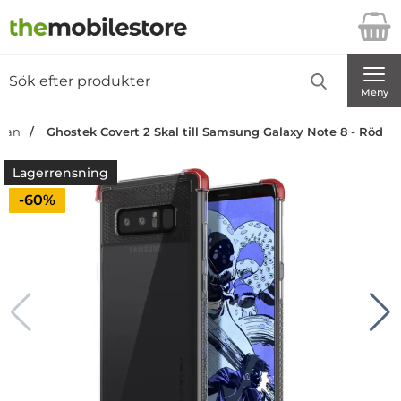
Startsidan för Danira Telecom AB
Sök
Sök på Danira Telecom AB
Genomför
Meny
idan
Ghostek Covert 2 Skal till Samsung Galaxy Note 8 - Röd
Lagerrensning
Priset är nedsatt med
-60%