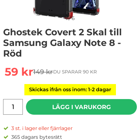
1
/
6
Ghostek Covert 2 Skal till
Samsung Galaxy Note 8 -
Röd
Handla denna produkt Ghostek Covert 2 Skal till Sams
rea pris
59 kr
149 kr
DU SPARAR 90 KR
tidigare pris
Skickas ifrån oss inom: 1-2 dagar
antal
LÄGG I VARUKORG
3 st. i lager eller fjärrlager
365 dagars bytesrätt