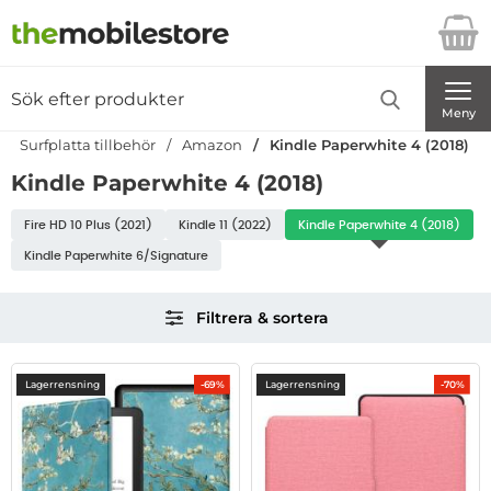
Startsidan för Danira Telecom AB
Sök
Sök på Danira Telecom AB
Genomför
Meny
Surfplatta tillbehör
Amazon
Kindle Paperwhite 4 (2018)
Kindle Paperwhite 4 (2018)
Underkategorier
Fire HD 10 Plus (2021)
Kindle 11 (2022)
Kindle Paperwhite 4 (2018)
Kindle Paperwhite 6/Signature
Hoppa
Filtrera & sortera
över
filtersektionen
Filtrera & sortera
produktlista
Lagerrensning
Lagerrensning
-69%
-70%