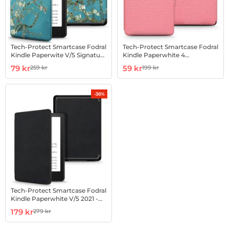
Tech-Protect Smartcase Fodral
Tech-Protect Smartcase Fodral
Kindle Paperwite V/5 Signature
Kindle Paperwhite 4
Sakura
2018/2019/2020 Rosa
Art. nr 1002864306
rea pris
Art. nr 1002862943
rea pris
79 kr
59 kr
259 kr
199 kr
tidigare pris
tidigare pris
-36%
Tech-Protect Smartcase Fodral
Kindle Paperwhite V/5 2021 -
Svart
Art. nr 1002863636
rea pris
179 kr
279 kr
tidigare pris