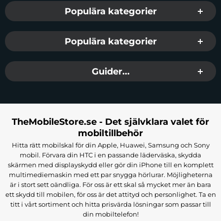
Populära kategorier
Populära kategorier
Guider...
TheMobileStore.se - Det självklara valet för
mobiltillbehör
Hitta rätt mobilskal för din Apple, Huawei, Samsung och Sony
mobil. Förvara din HTC i en passande läderväska, skydda
skärmen med displayskydd eller gör din iPhone till en komplett
multimediemaskin med ett par snygga hörlurar. Möjligheterna
är i stort sett oändliga. För oss är ett skal så mycket mer än bara
ett skydd till mobilen, för oss är det attityd och personlighet. Ta en
titt i vårt sortiment och hitta prisvärda lösningar som passar till
din mobiltelefon!