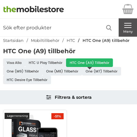
Startsidan för Danira Telecom AB
Sök
Sök på Danira Telecom AB
Genomför
Meny
Startsidan
Mobiltillbehör
HTC
HTC One (A9) tillbehör
HTC One (A9) tillbehör
Underkategorier
Visa Alla
HTC U Play Tillbehör
HTC One (A9) Tillbehör
HTC
One (M9) Tillbehör
One (M8) Tillbehör
One (M7) Tillbehör
HTC Desire Eye Tillbehör
Hoppa
Filtrera & sortera
över
filtersektionen
Filtrera & sortera
produktlista
-51%
Lagerrensning