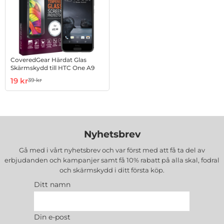
CoveredGear Härdat Glas
Skärmskydd till HTC One A9
Art. nr 10005359
rea pris
19 kr
39 kr
tidigare pris
Nyhetsbrev
Gå med i vårt nyhetsbrev och var först med att få ta del av
erbjudanden och kampanjer samt få 10% rabatt på alla
skal, fodral
och skärmskydd
i ditt första köp.
Ditt namn
Din e-post