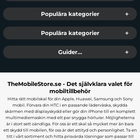
Populära kategorier
Populära kategorier
Guider...
TheMobileStore.se - Det självklara valet för
mobiltillbehör
Hitta rätt mobilskal för din Apple, Huawei, Samsung och Sony
mobil. Förvara din HTC i en passande läderväska, skydda
skärmen med displayskydd eller gör din iPhone till en komplett
multimediemaskin med ett par snygga hörlurar. Möjligheterna
är i stort sett oändliga. För oss är ett skal så mycket mer än bara
ett skydd till mobilen, för oss är det attityd och personlighet. Ta en
titt i vårt sortiment och hitta prisvärda lösningar som passar till