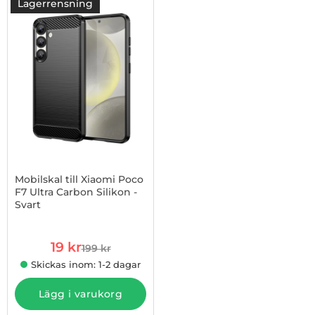
produktlista
Lagerrensning
-90%
Mobilskal till Xiaomi Poco
F7 Ultra Carbon Silikon -
Svart
Art. nr 1002985343
rea pris
19 kr
199 kr
tidigare pris
Skickas inom: 1-2 dagar
Lägg i varukorg