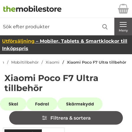
Startsidan för Danira Telecom AB
Sök
Sök på Danira Telecom AB
Genomför
Meny
Utförsäljning
– Mobiler, Tablets & Smartklockor till
Inköpspris
dan
Mobiltillbehör
Xiaomi
Xiaomi Poco F7 Ultra tillbehör
Xiaomi Poco F7 Ultra
tillbehör
Underkategorier
Skal
Fodral
Skärmskydd
Hoppa
Filtrera & sortera
över
filtersektionen
Filtrera & sortera