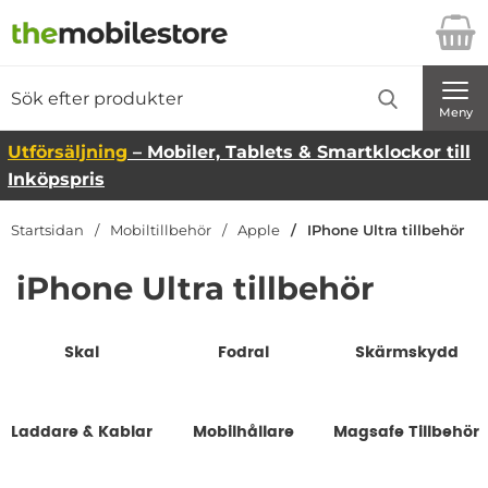
Startsidan för Danira Telecom AB
Sök
Sök på Danira Telecom AB
Genomför
Meny
Utförsäljning
– Mobiler, Tablets & Smartklockor till
Inköpspris
Startsidan
Mobiltillbehör
Apple
IPhone Ultra tillbehör
iPhone Ultra tillbehör
Underkategorier
Skal
Fodral
Skärmskydd
Laddare & Kablar
Mobilhållare
Magsafe Tillbehör