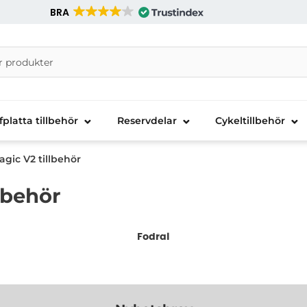
BRA
nira Telecom AB
fplatta tillbehör
Reservdelar
Cykeltillbehör
gic V2 tillbehör
lbehör
Fodral