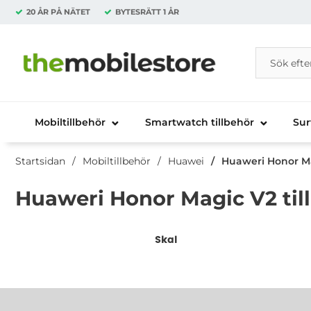
20 ÅR PÅ NÄTET
BYTESRÄTT
1 ÅR
Sök
Sök på Da
Startsidan för Danira Telecom AB
Mobiltillbehör
Smartwatch tillbehör
Sur
Startsidan
Mobiltillbehör
Huawei
Huaweri Honor Ma
Huaweri Honor Magic V2 til
Underkategorier
Skal