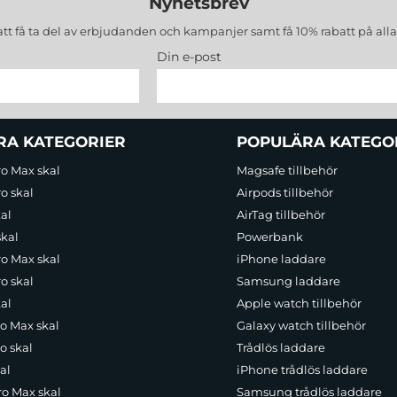
Nyhetsbrev
att få ta del av erbjudanden och kampanjer samt få 10% rabatt på all
Din e-post
RA KATEGORIER
POPULÄRA KATEGO
ro Max skal
Magsafe tillbehör
o skal
Airpods tillbehör
al
AirTag tillbehör
skal
Powerbank
ro Max skal
iPhone laddare
o skal
Samsung laddare
al
Apple watch tillbehör
ro Max skal
Galaxy watch tillbehör
o skal
Trådlös laddare
al
iPhone trådlös laddare
ro Max skal
Samsung trådlös laddare