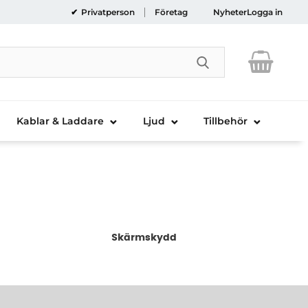
Privatperson
Företag
Nyheter
Logga in
Genomför sökni
Kablar & Laddare
Ljud
Tillbehör
Skärmskydd