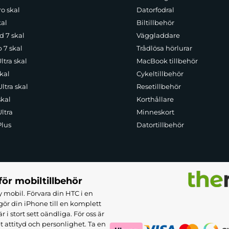
o skal
Datorfodral
kal
Biltillbehör
d 7 skal
Väggladdare
p 7 skal
Trådlösa hörlurar
ltra skal
MacBook tillbehör
kal
Cykeltillbehör
ltra skal
Resetillbehör
skal
Korthållare
ltra
Minneskort
Plus
Datortillbehör
för mobiltillbehör
 mobil. Förvara din HTC i en
ör din iPhone till en komplett
 stort sett oändliga. För oss är
et attityd och personlighet. Ta en