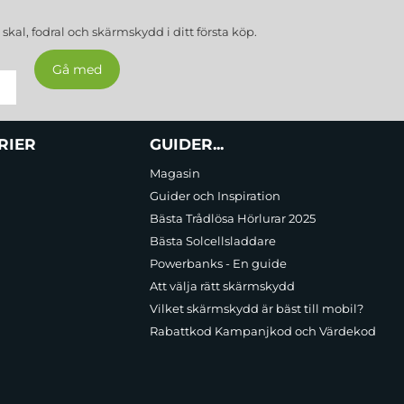
a
skal, fodral och skärmskydd
i ditt första köp.
RIER
GUIDER...
Magasin
Guider och Inspiration
Bästa Trådlösa Hörlurar 2025
Bästa Solcellsladdare
Powerbanks - En guide
Att välja rätt skärmskydd
Vilket skärmskydd är bäst till mobil?
Rabattkod Kampanjkod och Värdekod