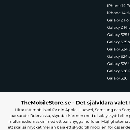
iPhone 14 Pr
iPhone 14 s
Galaxy Z Fol
Galaxy Z Fli
Galaxy S25 U
Galaxy S25 s
Galaxy S24 U
Galaxy S24 
Galaxy S26 U
Galaxy S26 
Galaxy S26
TheMobileStore.se - Det självklara valet 
Hitta rätt mobilskal för din Apple, Huawei, Samsung och Sony
passande läderväska, skydda skärmen med displayskydd eller g
multimediemaskin med ett par snygga hörlurar. Möjligheterna är i
ett skal så mycket mer än bara ett skydd till mobilen, för oss är d