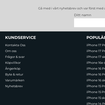
Gå med i vårt nyhetsbrev och var först med 
Ditt namn
Sidfot Blandad info och länkar
KUNDSERVICE
POPULÄ
Kontakta Oss
iPhone 17 P
Om oss
iPhone 17 Pr
Frågor & svar
iPhone 17 sk
Köpvillkor
iPhone 16e 
Ångerköp
iPhone 16 P
Byte & retur
iPhone 16 Pr
Varumärken
iPhone 16 sk
Nyhetsbrev
iPhone 15 P
iPhone 15 Pr
iPhone 15 sk
iPhone 14 P