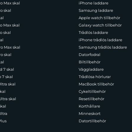
ro Max skal
iPhone laddare
o skal
Samsung laddare
al
Apple watch tillbehör
ro Max skal
Galaxy watch tillbehör
o skal
Trådlös laddare
al
iPhone trådlös laddare
ro Max skal
Samsung trådlös laddare
o skal
Datorfodral
kal
Biltillbehör
d 7 skal
Väggladdare
p 7 skal
Trådlösa hörlurar
ltra skal
MacBook tillbehör
kal
Cykeltillbehör
ltra skal
Resetillbehör
skal
Korthållare
ltra
Minneskort
Plus
Datortillbehör