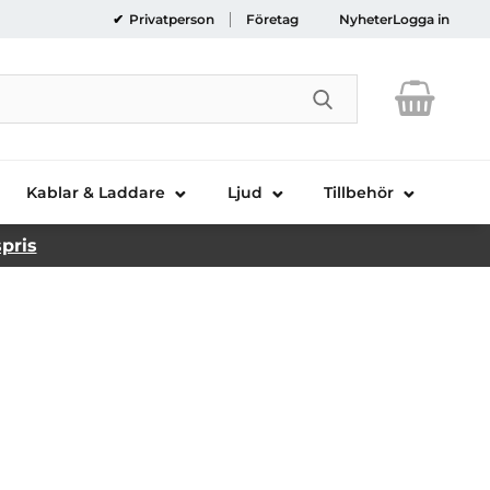
Privatperson
Företag
Nyheter
Logga in
Genomför sökni
Kablar & Laddare
Ljud
Tillbehör
spris