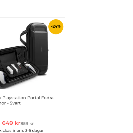
-24%
 Playstation Portal Fodral
r - Svart
2950487
rea pris
649 kr
859 kr
tidigare pris
kickas inom: 3-5 dagar