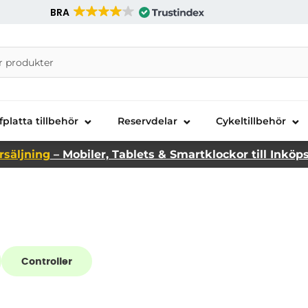
BRA
nira Telecom AB
fplatta tillbehör
Reservdelar
Cykeltillbehör
rsäljning
– Mobiler, Tablets & Smartklockor till Inköp
Controller