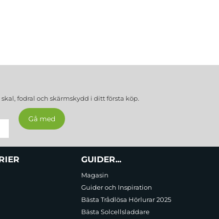
a
skal, fodral och skärmskydd
i ditt första köp.
RIER
GUIDER...
Magasin
Guider och Inspiration
Bästa Trådlösa Hörlurar 2025
Bästa Solcellsladdare