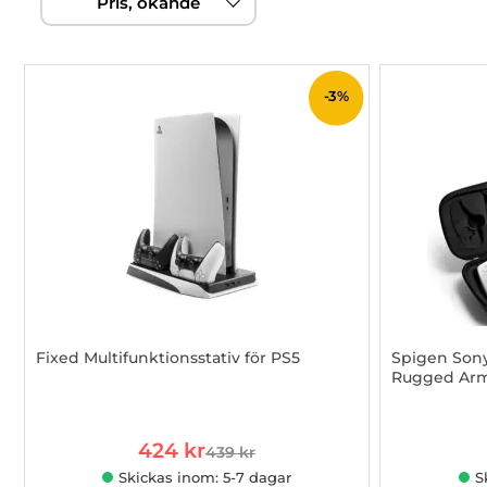
Pris, ökande
filtersektionen
produktlista
-3%
Fixed Multifunktionsstativ för PS5
Spigen Sony
Rugged Armo
Art. nr 1002938074
Art. nr 100
rea pris
424 kr
439 kr
tidigare pris
Skickas inom: 5-7 dagar
S