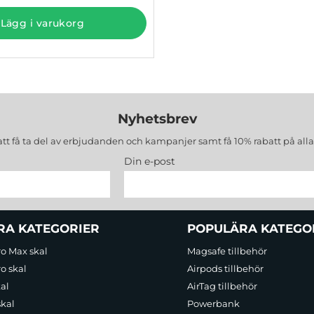
Lägg i varukorg
Nyhetsbrev
att få ta del av erbjudanden och kampanjer samt få 10% rabatt på all
Din e-post
RA KATEGORIER
POPULÄRA KATEGO
ro Max skal
Magsafe tillbehör
o skal
Airpods tillbehör
al
AirTag tillbehör
skal
Powerbank