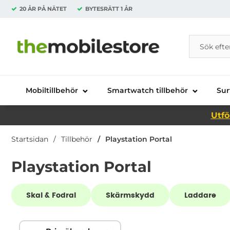
20 ÅR PÅ NÄTET
BYTESRÄTT
1 ÅR
Sök
Sök på Da
Startsidan för Danira Telecom AB
Mobiltillbehör
Smartwatch tillbehör
Sur
Utfö
Startsidan
Tillbehör
Playstation Portal
Playstation Portal
Underkategorier
Skal & Fodral
Skärmskydd
Laddare
Hoppa
Filtrera & sortera
över