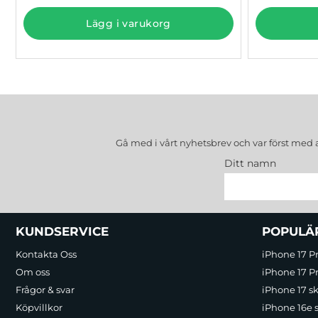
Lägg i varukorg
Gå med i vårt nyhetsbrev och var först med 
Ditt namn
Sidfot Blandad info och länkar
KUNDSERVICE
POPULÄ
Kontakta Oss
iPhone 17 P
Om oss
iPhone 17 Pr
Frågor & svar
iPhone 17 sk
Köpvillkor
iPhone 16e 