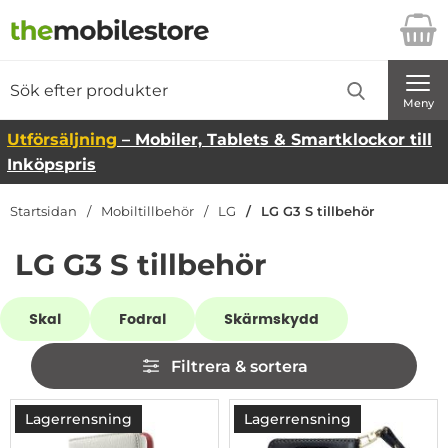
Startsidan för Danira Telecom AB
Sök
Sök på Danira Telecom AB
Genomför
Meny
Utförsäljning
– Mobiler, Tablets & Smartklockor till
Inköpspris
Startsidan
Mobiltillbehör
LG
LG G3 S tillbehör
LG G3 S tillbehör
Underkategorier
Skal
Fodral
Skärmskydd
Hoppa
Filtrera & sortera
över
filtersektionen
Filtrera & sortera
produktlista
Lagerrensning
Lagerrensning
-74%