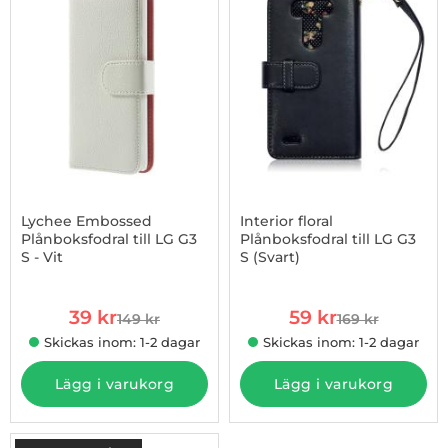
Lychee Embossed
Interior floral
Plånboksfodral till LG G3
Plånboksfodral till LG G3
S - Vit
S (Svart)
Art. nr 34031
Art. nr 1002838852
rea pris
rea pris
39 kr
59 kr
149 kr
169 kr
tidigare pris
tidigare pris
Skickas inom: 1-2 dagar
Skickas inom: 1-2 dagar
Lägg i varukorg
Lägg i varukorg