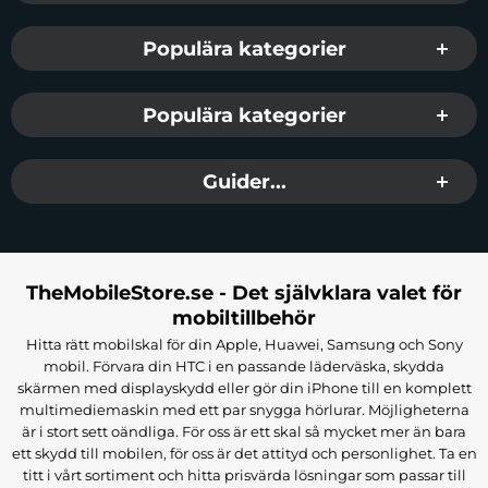
Populära kategorier
Populära kategorier
Guider...
TheMobileStore.se - Det självklara valet för
mobiltillbehör
Hitta rätt mobilskal för din Apple, Huawei, Samsung och Sony
mobil. Förvara din HTC i en passande läderväska, skydda
skärmen med displayskydd eller gör din iPhone till en komplett
multimediemaskin med ett par snygga hörlurar. Möjligheterna
är i stort sett oändliga. För oss är ett skal så mycket mer än bara
ett skydd till mobilen, för oss är det attityd och personlighet. Ta en
titt i vårt sortiment och hitta prisvärda lösningar som passar till