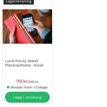
Lagerrensning
-74%
Lucid Plenty Wallet
Plånboksfodral - Korall
Art. nr 4105596
rea pris
79 kr
299 kr
tidigare pris
Skickas inom: 1-2 dagar
Lägg i varukorg