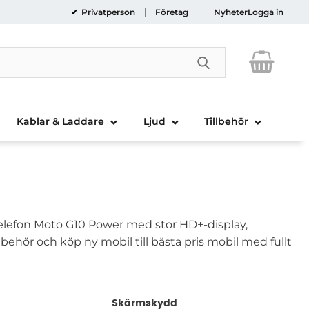
Privatperson
Företag
Nyheter
Logga in
Genomför sökni
Kablar & Laddare
Ljud
Tillbehör
elefon Moto G10 Power med stor HD+-display,
llbehör och köp ny mobil till bästa pris mobil med fullt
Skärmskydd