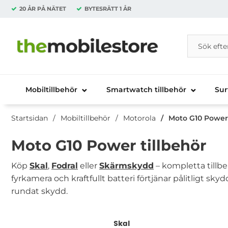
20 ÅR PÅ NÄTET
BYTESRÄTT
1 ÅR
Sök
Sök på Da
Startsidan för Danira Telecom AB
Mobiltillbehör
Smartwatch tillbehör
Sur
Startsidan
Mobiltillbehör
Motorola
Moto G10 Power 
Moto G10 Power tillbehör
Köp
Skal
,
Fodral
eller
Skärmskydd
– kompletta tillb
fyrkamera och kraftfullt batteri förtjänar pålitligt sky
rundat skydd.
Underkategorier
Skal