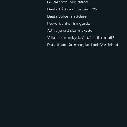
Guider och Inspiration
Bästa Trådlösa Hörlurar 2025
 lösning. Plånboksfodral med magnetlås skyddar
Bästa Solcellsladdare
hemma. Inbyggd ställfunktion är praktisk vid
Powerbanks - En guide
Att välja rätt skärmskydd
Vilket skärmskydd är bäst till mobil?
Rabattkod Kampanjkod och Värdekod
romissa med touch-känslighet och bildkvalitet.
n nycklar, mynt och andra hårda föremål. Oleofobisk
essutom enkelt att montera med rätt rengöring och