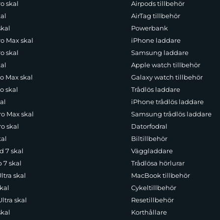
o skal
Airpods tillbehör
al
AirTag tillbehör
omfattande skydd och smarta vardagsfunktioner i samma
skal
Powerbank
 och kontanter, vilket gör att du kan lämna plånboken 
ro Max skal
iPhone laddare
ramen runt telefonen ger extra stötskydd vid tapp.
o skal
Samsung laddare
al
Apple watch tillbehör
ro Max skal
Galaxy watch tillbehör
o skal
Trådlös laddare
al
iPhone trådlös laddare
 robust skyddslager över telefonens skärm utan att komp
ro Max skal
Samsung trådlös laddare
pa och respons, samtidigt som det skyddar mot repor frå
o skal
Datorfodral
ch gör skärmen lättare att hålla ren. Skärmskyddet är d
kal
Biltillbehör
d 7 skal
Väggladdare
p 7 skal
Trådlösa hörlurar
ltra skal
MacBook tillbehör
kal
Cykeltillbehör
ltra skal
Resetillbehör
skal
Korthållare