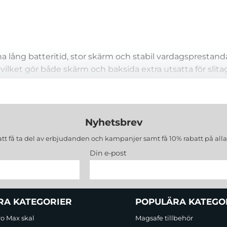
 lång batteritid, stor skärm och stabil vardagsprestanda
 vilket gör både skärm och baksida extra utsatta för slita
G10 Power, samtidigt som du behåller ett fräscht utse
Nyhetsbrev
att få ta del av erbjudanden och kampanjer samt få 10% rabatt på all
t repor, mindre tapp och stötar utan att göra telefonen 
Din e-post
de skyddar kanter och baksida mot repor från bord, ficko
nstrade modeller ger bättre grepp och minskar fingeravtr
RA KATEGORIER
POPULÄRA KATEGO
ro Max skal
Magsafe tillbehör