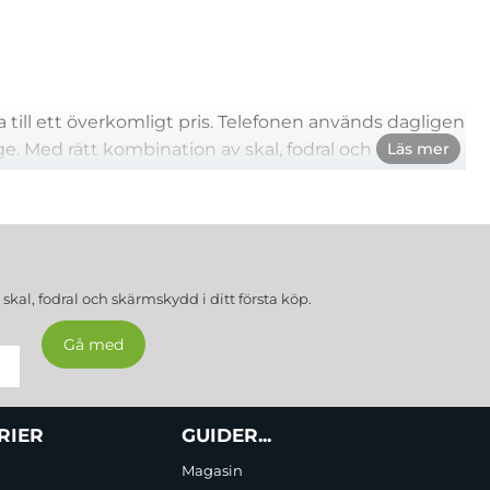
 till ett överkomligt pris. Telefonen används dagligen
ge. Med rätt kombination av skal, fodral och
Läs mer
ende och bättre andrahandsvärde.
a
skal, fodral och skärmskydd
i ditt första köp.
klumpig. Tunna TPU- eller silikonskal följer
r och väskor. Genomskinliga skal låter
yck. Precisionsutskärningar säkerställer full
RIER
GUIDER...
Magasin