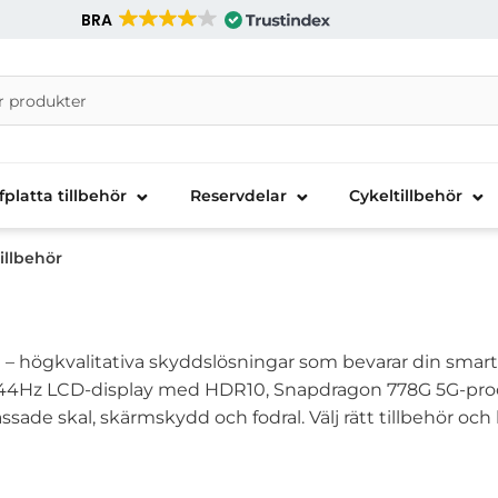
BRA
nira Telecom AB
fplatta tillbehör
Reservdelar
Cykeltillbehör
illbehör
 – högkvalitativa skyddslösningar som bevarar din smart
s 144Hz LCD-display med HDR10, Snapdragon 778G 5G-p
ssade skal, skärmskydd och fodral. Välj rätt tillbehör oc