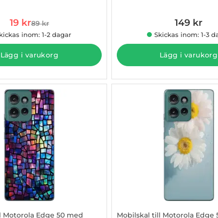
899151
Art. nr 1003004898
rea pris
19 kr
149 kr
89 kr
tidigare pris
kickas inom: 1-2 dagar
Skickas inom: 1-3 d
Lägg i varukorg
Lägg i varukorg
ill Motorola Edge 50 med
Mobilskal till Motorola Edge