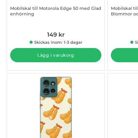
Mobilskal till Motorola Edge 50 med Glad
Mobilskal t
enhörning
Blommor och
Art. nr 1003009381
Art. nr 100
149 kr
Skickas inom: 1-3 dagar
S
Lägg i varukorg