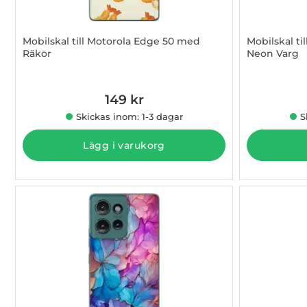
Mobilskal till Motorola Edge 50 med
Mobilskal t
Räkor
Neon Varg
Art. nr 1003009385
Art. nr 100
149 kr
Skickas inom: 1-3 dagar
S
Lägg i varukorg