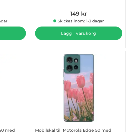
Art. nr 1003005012
149 kr
agar
Skickas inom: 1-3 dagar
Lägg i varukorg
 50 med
Mobilskal till Motorola Edge 50 med