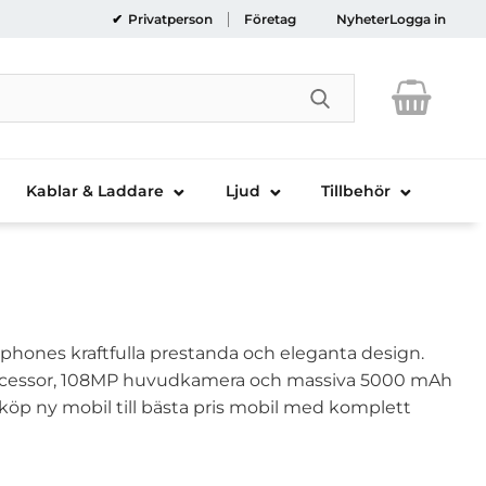
Privatperson
Företag
Nyheter
Logga in
Genomför sökni
Kablar & Laddare
Ljud
Tillbehör
phones kraftfulla prestanda och eleganta design.
rocessor, 108MP huvudkamera och massiva 5000 mAh
h köp ny mobil till bästa pris mobil med komplett