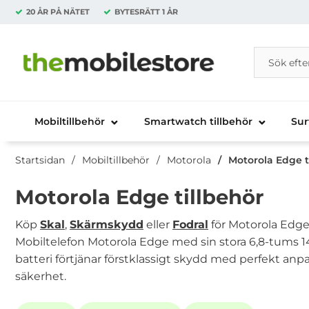
20 ÅR PÅ NÄTET
BYTESRÄTT
1 ÅR
Sök
Sök på Da
Startsidan för Danira Telecom AB
Mobiltillbehör
Smartwatch tillbehör
Sur
Startsidan
Mobiltillbehör
Motorola
Motorola Edge t
Motorola Edge tillbehör
Köp
Skal
,
Skärmskydd
eller
Fodral
för Motorola Edge
Mobiltelefon Motorola Edge med sin stora 6,8-tum
batteri förtjänar förstklassigt skydd med perfekt anpa
säkerhet.
Underkategorier