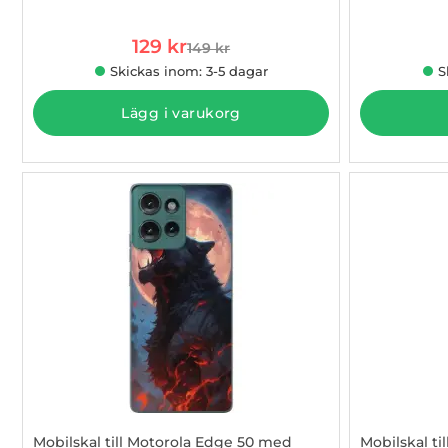
Art. nr 1002867526
Art. nr 1002
rea pris
129 kr
149 kr
tidigare pris
Skickas inom: 3-5 dagar
S
Lägg i varukorg
Mobilskal till Motorola Edge 50 med
Mobilskal t