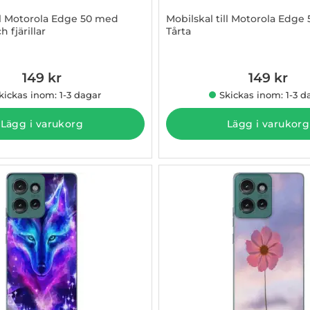
ill Motorola Edge 50 med
Mobilskal till Motorola Edge
 fjärillar
Tårta
3009382
Art. nr 1003009383
149 kr
149 kr
kickas inom: 1-3 dagar
Skickas inom: 1-3 d
Lägg i varukorg
Lägg i varukorg