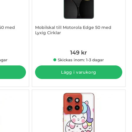
 50 med
Mobilskal till Motorola Edge 50 med
Lyxig Cirklar
Art. nr 1003009392
149 kr
agar
Skickas inom: 1-3 dagar
Lägg i varukorg