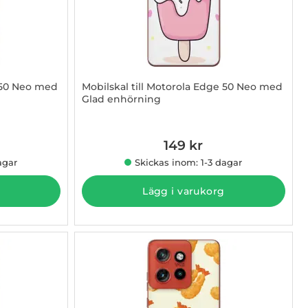
e 50 Neo med
Mobilskal till Motorola Edge 50 Neo med
Glad enhörning
Art. nr 1003009398
149 kr
agar
Skickas inom: 1-3 dagar
Lägg i varukorg