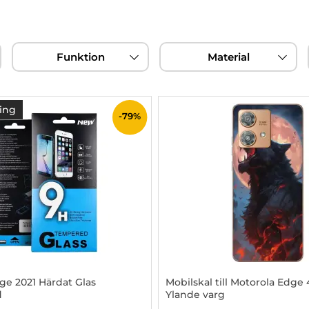
Funktion
Material
ing
-79%
ge 2021 Härdat Glas
Mobilskal till Motorola Edg
d
Ylande varg