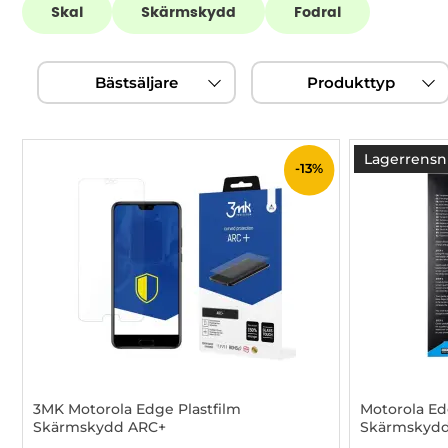
Skal
Skärmskydd
Fodral
Hoppa
Filtrera & sortera
över
Bästsäljare
Produkttyp
filtersektionen
produktlista
Lagerrensn
-13%
3MK Motorola Edge Plastfilm
Motorola Ed
Skärmskydd ARC+
Skärmskyd