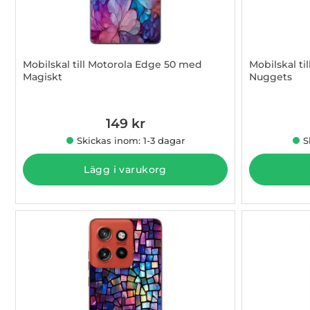
Mobilskal till Motorola Edge 50 med
Mobilskal t
Magiskt
Nuggets
Art. nr 1003009389
Art. nr 100
149 kr
Skickas inom: 1-3 dagar
S
Lägg i varukorg