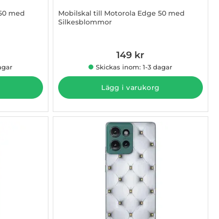
 50 med
Mobilskal till Motorola Edge 50 med
Silkesblommor
Art. nr 1003009384
149 kr
agar
Skickas inom: 1-3 dagar
Lägg i varukorg