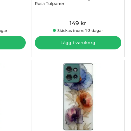
Rosa Tulpaner
Art. nr 1003009380
149 kr
agar
Skickas inom: 1-3 dagar
Lägg i varukorg