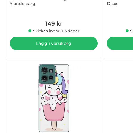
Ylande varg
Disco
Art. nr 1003005202
Art. nr 100
149 kr
Skickas inom: 1-3 dagar
S
Lägg i varukorg