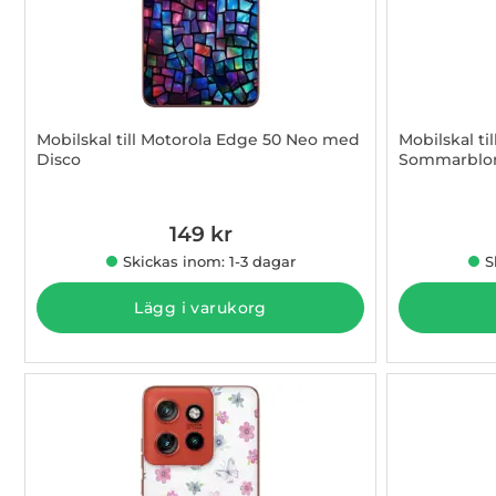
Mobilskal till Motorola Edge 50 Neo med
Mobilskal t
Disco
Sommarbl
Art. nr 1003009395
Art. nr 100
149 kr
Skickas inom: 1-3 dagar
S
Lägg i varukorg