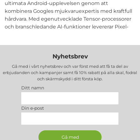
ultimata Android-upplevelsen genom att
kombinera Googles mjukvaruexpertis med kraftfull
hårdvara. Med egenutvecklade Tensor-processorer
och branschledande AI-funktioner levererar Pixel-
smartphones en unik upplevelse som ingen annan
tillverkare kan matcha.
Nyhetsbrev
Google Pixel 10 Series
representerar Googles
senaste innovation med Tensor G5-processor och
Gå med i vårt nyhetsbrev och var först med att få ta del av
erbjudanden och kampanjer samt få 10% rabatt på alla
skal, fodral
revolutionerande AI-kamerateknik. Serien
och skärmskydd
i ditt första köp.
inkluderar standardmodellen, Pro-varianter och den
Ditt namn
innovativa Pro Fold med vikbar design. Perfekt för
användare som vill ha senaste teknologin med
Googles kraftfullaste AI-funktioner och professionell
Din e-post
fotografering.
Google Pixel 9 Series
erbjuder proven Tensor G4-
prestanda med omfattande modellutbud från