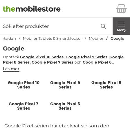
Startsidan för Danira Telecom AB
Sök
Sök på Danira Telecom AB
Genomför
Meny
tartsidan
Mobiler Tablets & Smartklockor
Mobiler
Google
Google
Upptäck
Google Pixel 10 Series
,
Google Pixel 9 Series
,
Google
Pixel 8 Series
,
Google Pixel 7 Series
och
Google Pixel 6
Series
– Googles innovativa smartphone-familj med Tensor-
Läs mer
processorer, revolutionerande AI-funktioner och branschledande
Underkategorier
kamerateknik. Köp ny mobil med ren Android-upplevelse, sju års
Google Pixel 10
Google Pixel 9
Google Pixel 8
garanterade uppdateringar och avancerad fotografering direkt
Series
Series
Series
från Google. Mobiltelefon Google Pixel kombinerar artificiell
intelligens med användarvänlighet till bästa pris mobil för alla
typer av användare.
Google Pixel 7
Google Pixel 6
Series
Series
Google Pixel-serien har etablerat sig som den