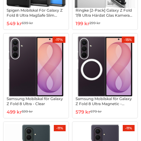
Spigen Mobilskal För Galaxy Z
Ringke [2-Pack] Galaxy Z Fold
Fold 8 Ultra MagSafe Slim
7/8 Ultra Härdat Glas Kamera
Armor Pro - Svart
Linsskydd - Svart
Art. nr 1003274218
rea pris
Art. nr 1003274226
rea pris
549 kr
199 kr
699 kr
299 kr
tidigare pris
tidigare pris
-17%
-15%
Samsung Mobilskal för Galaxy
Samsung Mobilskal för Galaxy
Z Fold 8 Ultra - Clear
Z Fold 8 Ultra Magnetic -
Transparent
Art. nr 1003274304
rea pris
Art. nr 1003274305
rea pris
499 kr
579 kr
599 kr
679 kr
tidigare pris
tidigare pris
-11%
-11%