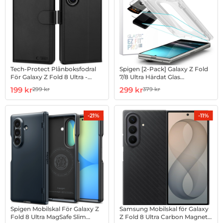
Tech-Protect Plånboksfodral
Spigen [2-Pack] Galaxy Z Fold
För Galaxy Z Fold 8 Ultra -
7/8 Ultra Härdat Glas
Svart
Skärmskydd EZ Fit Pro
Art. nr 1003274318
rea pris
Art. nr 1002988565
rea pris
199 kr
299 kr
299 kr
379 kr
tidigare pris
tidigare pris
-21%
-11%
Spigen Mobilskal För Galaxy Z
Samsung Mobilskal för Galaxy
Fold 8 Ultra MagSafe Slim
Z Fold 8 Ultra Carbon Magnet -