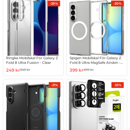
-29%
-20%
Ringke Mobilskal För Galaxy Z
Spigen Mobilskal För Galaxy Z
Fold 8 Ultra Fusion - Clear
Fold 8 Ultra MagSafe Airskin -
Clear/Vit
Art. nr 1003274214
rea pris
Art. nr 1003274216
rea pris
249 kr
399 kr
349 kr
499 kr
tidigare pris
tidigare pris
-21%
-33%