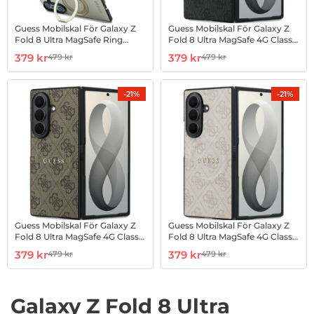
Guess Mobilskal För Galaxy Z
Guess Mobilskal För Galaxy Z
Fold 8 Ultra MagSafe Ring
Fold 8 Ultra MagSafe 4G Classic
Stand Grained Classic
- Svart
Art. nr 1003274528
rea pris
Art. nr 1003274535
rea pris
379 kr
379 kr
479 kr
479 kr
tidigare pris
tidigare pris
-21%
-21%
Guess Mobilskal För Galaxy Z
Guess Mobilskal För Galaxy Z
Fold 8 Ultra MagSafe 4G Classic
Fold 8 Ultra MagSafe 4G Classic
- Brun
- Rosa
Art. nr 1003274536
rea pris
Art. nr 1003274537
rea pris
379 kr
379 kr
479 kr
479 kr
tidigare pris
tidigare pris
Galaxy Z Fold 8 Ultra