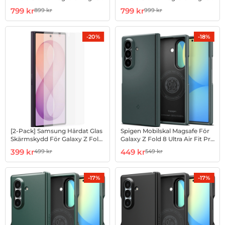
Silikon - Vit
Silikon - Svart
Art. nr 1003274308
rea pris
Art. nr 1003274329
rea pris
799 kr
799 kr
899 kr
999 kr
tidigare pris
tidigare pris
-20%
-18%
[2-Pack] Samsung Härdat Glas
Spigen Mobilskal Magsafe För
Skärmskydd För Galaxy Z Fold
Galaxy Z Fold 8 Ultra Air Fit Pro
8 Ultra - Clear
- Abyss Grön
Art. nr 1003274330
rea pris
Art. nr 1003274333
rea pris
399 kr
449 kr
499 kr
549 kr
tidigare pris
tidigare pris
-17%
-17%