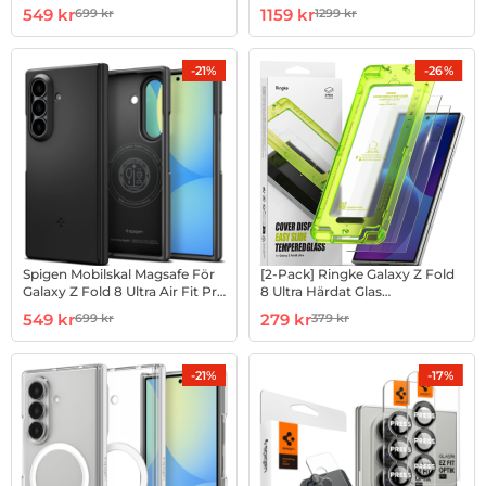
Armor Pro - Metal Slate
Svart
Art. nr 1003274223
rea pris
Art. nr 1003274222
rea pris
549 kr
1159 kr
699 kr
1299 kr
tidigare pris
tidigare pris
-21%
-26%
Spigen Mobilskal Magsafe För
[2-Pack] Ringke Galaxy Z Fold
Galaxy Z Fold 8 Ultra Air Fit Pro
8 Ultra Härdat Glas
- Svart
Skärmskydd Display - Clear
Art. nr 1003274321
rea pris
Art. nr 1003274336
rea pris
549 kr
279 kr
699 kr
379 kr
tidigare pris
tidigare pris
-21%
-17%