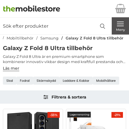
Startsidan för Danira Telecom AB
Sök
Sök på Danira Telecom AB
Genomför
Meny
Mobiltillbehör
Samsung
Galaxy Z Fold 8 Ultra tillbehör
Galaxy Z Fold 8 Ultra tillbehör
Galaxy Z Fold 8 Ultra är en premium-smartphone som
kombinerar innovativ vikbar design med kraftfull prestanda och
en imponerande stor skärmupplevelse. För att få ut maximalt av
Läs mer
mobilen är det viktigt att använda rätt tillbehör som både
Underkategorier
skyddar och förbättrar användningen i vardagen. Hos
Skal
Fodral
Skärmskydd
Laddare & Kablar
Mobilhållare
TheMobileStore
hittar du ett brett sortiment av Galaxy Z Fold 8
Ultra skal, fodral, skärmskydd, laddare, kablar, mobilhållare och
Hoppa
MagSafe-kompatibla tillbehör. Oavsett om du vill skydda din
Filtrera & sortera
vikbara mobil från repor och stötar eller göra den mer praktisk och
över
stilren finns det tillbehör som passar alla behov och budgetar.
filtersektionen
Filtrera & sortera
produktlista
-33%
-21%
Lagerrensning