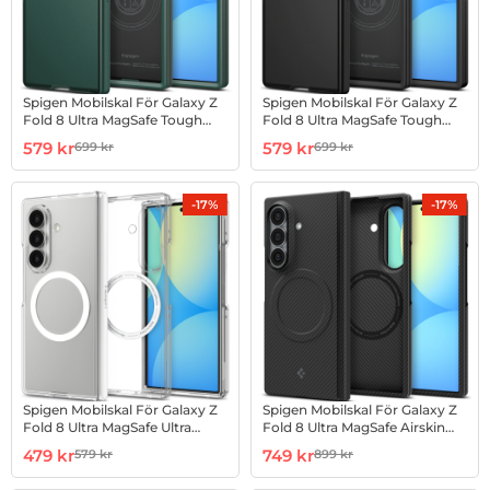
Spigen Mobilskal För Galaxy Z
Spigen Mobilskal För Galaxy Z
Fold 8 Ultra MagSafe Tough
Fold 8 Ultra MagSafe Tough
Armor - Abyss Grön
Armor - Svart
Art. nr 1003274356
rea pris
Art. nr 1003274357
rea pris
579 kr
579 kr
699 kr
699 kr
tidigare pris
tidigare pris
-17%
-17%
Spigen Mobilskal För Galaxy Z
Spigen Mobilskal För Galaxy Z
Fold 8 Ultra MagSafe Ultra
Fold 8 Ultra MagSafe Airskin
Hybrid Pro
Aramid
Art. nr 1003274358
rea pris
Art. nr 1003274359
rea pris
479 kr
749 kr
579 kr
899 kr
tidigare pris
tidigare pris