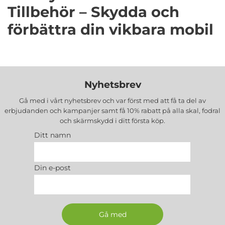
Tillbehör – Skydda och
förbättra din vikbara mobil
Galaxy Z Fold 8 Ultra är utvecklad för användare som
vill kombinera produktivitet, underhållning och
Nyhetsbrev
elegant design i en och samma enhet. Den stora
Gå med i vårt nyhetsbrev och var först med att få ta del av
vikbara skärmen gör mobilen unik, men den
erbjudanden och kampanjer samt få 10% rabatt på alla
skal, fodral
innebär också att rätt skydd och kompatibla
och skärmskydd
i ditt första köp.
tillbehör är extra viktiga. Med rätt Galaxy Z Fold 8
Ditt namn
Ultra tillbehör kan du både förlänga livslängden på
mobilen och förbättra användarupplevelsen.
Din e-post
Tillbehör som skal, fodral och skärmskydd hjälper till
att skydda den känsliga konstruktionen mot
vardagliga skador. Samtidigt gör laddare, kablar och
mobilhållare mobilen mer praktisk att använda