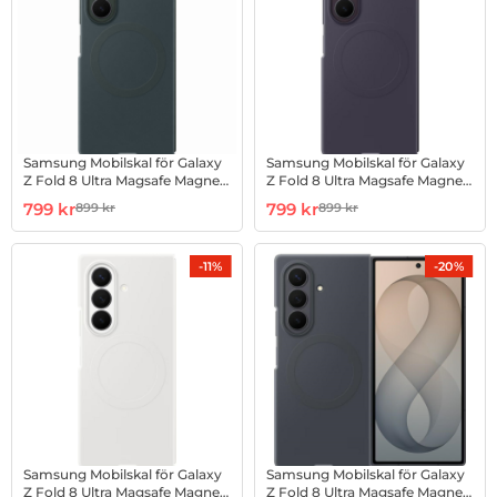
Samsung Mobilskal för Galaxy
Samsung Mobilskal för Galaxy
Z Fold 8 Ultra Magsafe Magnet
Z Fold 8 Ultra Magsafe Magnet
Silikon - Grön
Silikon - Violet
Art. nr 1003274306
rea pris
Art. nr 1003274307
rea pris
799 kr
799 kr
899 kr
899 kr
tidigare pris
tidigare pris
-11%
-20%
Samsung Mobilskal för Galaxy
Samsung Mobilskal för Galaxy
Z Fold 8 Ultra Magsafe Magnet
Z Fold 8 Ultra Magsafe Magnet