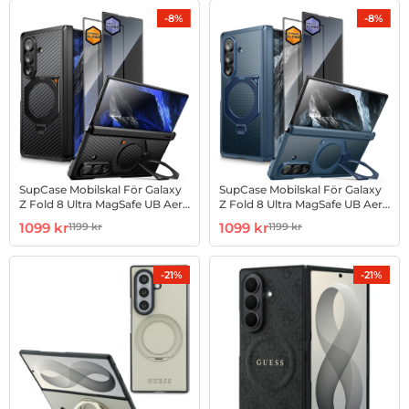
-8%
-8%
SupCase Mobilskal För Galaxy
SupCase Mobilskal För Galaxy
Z Fold 8 Ultra MagSafe UB Aero
Z Fold 8 Ultra MagSafe UB Aero
2-Set - Svart
2-Set - Blå
Art. nr 1003274498
rea pris
Art. nr 1003274499
rea pris
1099 kr
1099 kr
1199 kr
1199 kr
tidigare pris
tidigare pris
-21%
-21%