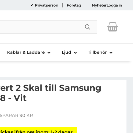
Privatperson
Företag
Nyheter
Logga in
Genomför sökni
Kablar & Laddare
Ljud
Tillbehör
rt 2 Skal till Samsung
8 - Vit
ostek Covert 2 Skal till Samsung Galaxy Note 8 - Vit
SPARAR 90 KR
pris
ickas ifrån oss inom: 1-2 dagar