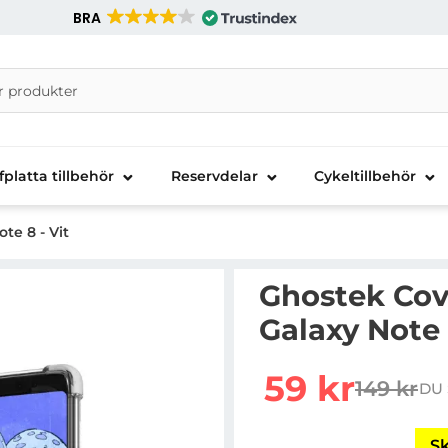
BRA
nira Telecom AB
fplatta tillbehör
Reservdelar
Cykeltillbehör
te 8 - Vit
Ghostek Cove
Galaxy Note 
Handla denna produkt Gh
rea pris
59 kr
149 kr
DU 
tidigare 
Sk