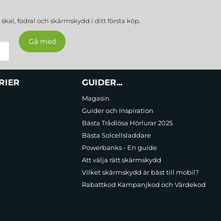
a
skal, fodral och skärmskydd
i ditt första köp.
RIER
GUIDER...
Magasin
Guider och Inspiration
Bästa Trådlösa Hörlurar 2025
Bästa Solcellsladdare
Powerbanks - En guide
Att välja rätt skärmskydd
Vilket skärmskydd är bäst till mobil?
Rabattkod Kampanjkod och Värdekod