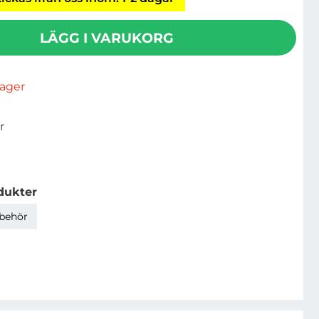
LÄGG I VARUKORG
rlager
r
dukter
lbehör