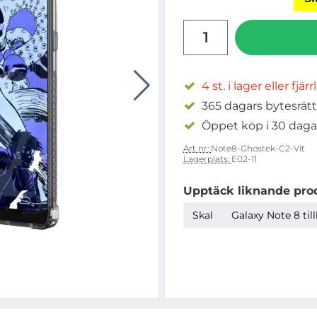
antal
4 st. i lager eller fjär
365 dagars bytesrätt
Öppet köp i 30 daga
Art nr:
Note8-Ghostek-C2-Vit
Lagerplats:
E02-11
Upptäck liknande pro
Skal
Galaxy Note 8 til