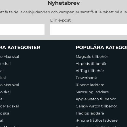
Nyhetsbrev
att få ta del av erbjudanden och kampanjer samt få 10% rabatt på all
Din e-post
RA KATEGORIER
POPULÄRA KATEGO
ro Max skal
Magsafe tillbehör
o skal
Airpods tillbehör
al
AirTag tillbehör
skal
Powerbank
ro Max skal
iPhone laddare
o skal
Samsung laddare
al
Apple watch tillbehör
ro Max skal
Galaxy watch tillbehör
o skal
Trådlös laddare
al
iPhone trådlös laddare