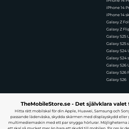
iPhone 14 P
iPhone 14 Pr
iPhone 14 s
Galaxy Z Fol
Galaxy Z Fli
Galaxy S25 U
Galaxy S25 s
Galaxy S24 U
Galaxy S24 
Galaxy S26 U
Galaxy S26 
Galaxy S26
TheMobileStore.se - Det självklara valet 
Hitta rätt mobilskal för din Apple, Huawei, Samsung och Sony
passande läderväska, skydda skärmen med displayskydd eller g
multimediemaskin med ett par snygga hörlurar. Möjligheterna är i
ett skal så mycket mer än bara ett skydd till mobilen, för oss är d