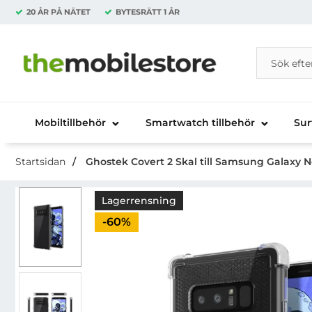
20 ÅR PÅ NÄTET
BYTESRÄTT
1 ÅR
Sök
Sök på Da
Startsidan för Danira Telecom AB
Mobiltillbehör
Smartwatch tillbehör
Sur
Startsidan
Ghostek Covert 2 Skal till Samsung Galaxy No
Lagerrensning
Priset är nedsatt med
-60%