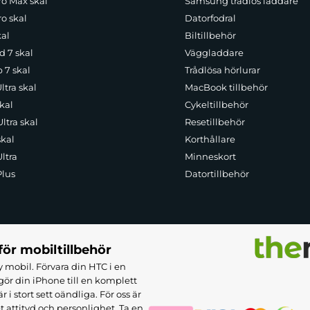
ro Max skal
Samsung trådlös laddare
o skal
Datorfodral
kal
Biltillbehör
d 7 skal
Väggladdare
p 7 skal
Trådlösa hörlurar
ltra skal
MacBook tillbehör
kal
Cykeltillbehör
ltra skal
Resetillbehör
skal
Korthållare
ltra
Minneskort
Plus
Datortillbehör
för mobiltillbehör
 mobil. Förvara din HTC i en
ör din iPhone till en komplett
 stort sett oändliga. För oss är
et attityd och personlighet. Ta en