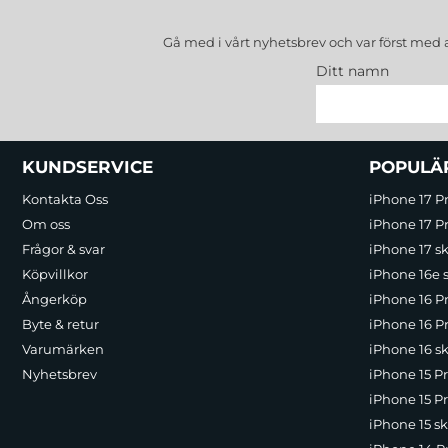
Gå med i vårt nyhetsbrev och var först med 
Ditt namn
Sidfot Blandad info och länkar
KUNDSERVICE
POPULÄ
Kontakta Oss
iPhone 17 P
Om oss
iPhone 17 Pr
Frågor & svar
iPhone 17 sk
Köpvillkor
iPhone 16e 
Ångerköp
iPhone 16 P
Byte & retur
iPhone 16 Pr
Varumärken
iPhone 16 sk
Nyhetsbrev
iPhone 15 P
iPhone 15 Pr
iPhone 15 sk