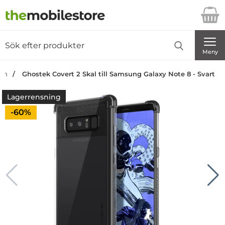
Startsidan för Danira Telecom AB
Sök
Sök på Danira Telecom AB
Genomför
Meny
dan
Ghostek Covert 2 Skal till Samsung Galaxy Note 8 - Svart
Lagerrensning
Priset är nedsatt med
-60%