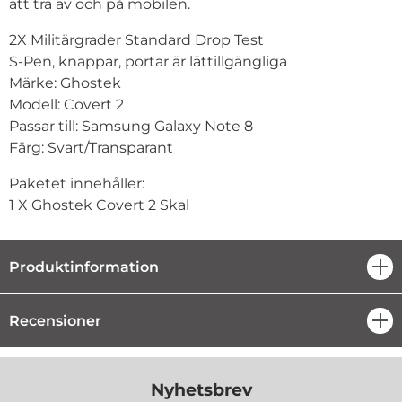
att trä av och på mobilen.
2X Militärgrader Standard Drop Test
S-Pen, knappar, portar är lättillgängliga
Märke: Ghostek
Modell: Covert 2
Passar till:
Samsung Galaxy Note 8
Färg: Svart/Transparant
Paketet innehåller:
1 X Ghostek Covert 2 Skal
Produktinformation
öpp
Recensioner
öpp
Nyhetsbrev