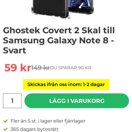
1
/
6
Ghostek Covert 2 Skal till
Samsung Galaxy Note 8 -
Svart
Handla denna produkt Ghostek Covert 2 Skal till Samsu
rea pris
59 kr
149 kr
DU SPARAR 90 KR
tidigare pris
Skickas ifrån oss inom: 1-2 dagar
antal
LÄGG I VARUKORG
Fler än 5 st. i lager eller fjärrlager
365 dagars bytesrätt