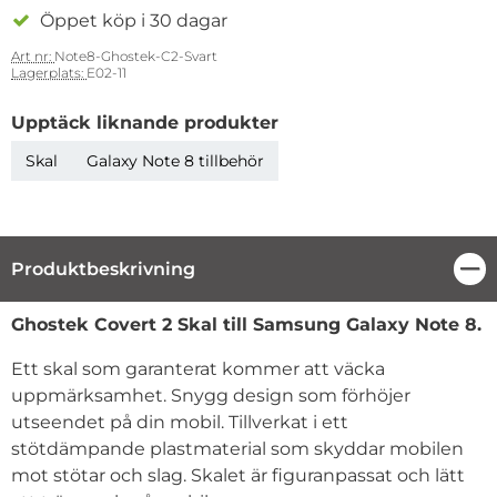
Öppet köp i 30 dagar
Art nr:
Note8-Ghostek-C2-Svart
Lagerplats:
E02-11
Upptäck liknande produkter
Skal
Galaxy Note 8 tillbehör
Produktbeskrivning
Stä
Produktbeskrivning
Ghostek Covert 2 Skal till
Samsung Galaxy Note 8.
Ett skal som garanterat kommer att väcka
uppmärksamhet. Snygg design som förhöjer
utseendet på din mobil. Tillverkat i ett
stötdämpande plastmaterial som skyddar mobilen
mot stötar och slag. Skalet är figuranpassat och lätt