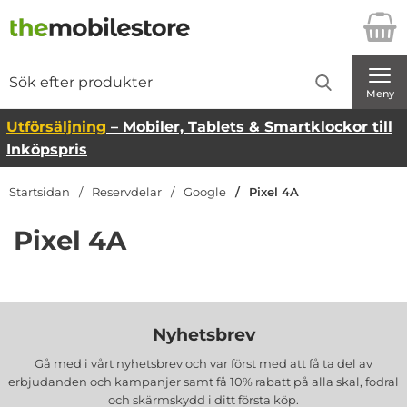
Startsidan för Danira Telecom AB
Sök
Sök på Danira Telecom AB
Genomför
Meny
Utförsäljning
– Mobiler, Tablets & Smartklockor till
Inköpspris
Startsidan
Reservdelar
Google
Pixel 4A
Pixel 4A
Nyhetsbrev
Gå med i vårt nyhetsbrev och var först med att få ta del av
erbjudanden och kampanjer samt få 10% rabatt på alla
skal, fodral
och skärmskydd
i ditt första köp.