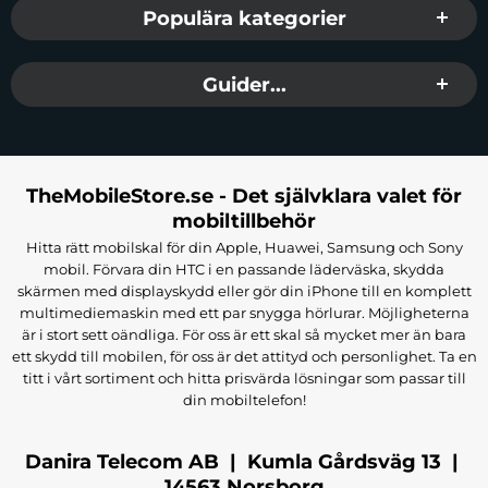
Populära kategorier
Behöver du snabb laddning för din laptop? Joyroom JR-TCF24 kan
ladda en MacBook Air upp till 52% på bara en timme, vilket gör
Guider...
den idealisk för snabb laddning när du är på språng eller under
arbete. Med sin 30W PD-utgång är den utmärkt för att ladda inte
bara mobiler utan även större enheter som laptops.
Universell Kompatibilitet
TheMobileStore.se - Det självklara valet för
mobiltillbehör
Med Joyroom JR-TCF24 kan du ladda nästan alla enheter med
Hitta rätt mobilskal för din Apple, Huawei, Samsung och Sony
USB-C-port. Kompatibiliteten sträcker sig till iPhone 15 Pro Max,
mobil. Förvara din HTC i en passande läderväska, skydda
Samsung Galaxy S24 Ultra, iPad Pro, Xiaomi 14 Ultra, Google
skärmen med displayskydd eller gör din iPhone till en komplett
Pixel, Samsung Galaxy Tab S9, Microsoft Surface GO, Nintendo
multimediemaskin med ett par snygga hörlurar. Möjligheterna
Switch, Apple Watch, AirPods, GoPro och många fler. En
är i stort sett oändliga. För oss är ett skal så mycket mer än bara
ett skydd till mobilen, för oss är det attityd och personlighet. Ta en
mångsidig laddningslösning för alla situationer.
titt i vårt sortiment och hitta prisvärda lösningar som passar till
din mobiltelefon!
Säker Laddning för Dygnet Runt-användning
Säkerhet är prioritet med Joyroom JR-TCF24. Ett avancerat
Danira Telecom AB | Kumla Gårdsväg 13 |
värmehanteringssystem minskar värmeutvecklingen under laddning,
14563 Norsborg