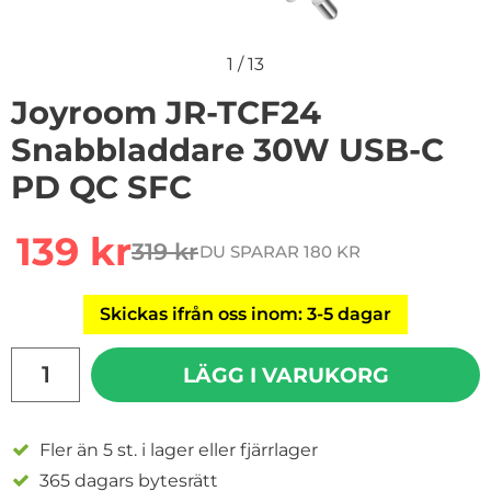
1
/
13
Joyroom JR-TCF24
Snabbladdare 30W USB-C
PD QC SFC
Handla denna produkt Joyroom JR-TCF24 Snabbladd
rea pris
139 kr
319 kr
DU SPARAR 180 KR
tidigare pris
Skickas ifrån oss inom: 3-5 dagar
antal
LÄGG I VARUKORG
Fler än 5 st. i lager eller fjärrlager
365 dagars bytesrätt