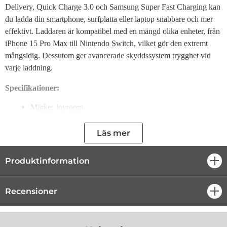
Delivery, Quick Charge 3.0 och Samsung Super Fast Charging kan
du ladda din smartphone, surfplatta eller laptop snabbare och mer
effektivt. Laddaren är kompatibel med en mängd olika enheter, från
iPhone 15 Pro Max till Nintendo Switch, vilket gör den extremt
mångsidig. Dessutom ger avancerade skyddssystem trygghet vid
varje laddning.
Specifikationer:
Märke: Joyroom
Modell: Joyroom JR-TCF24
Ingång: AC 110-240V, 50/60Hz, 0.65A max
Läs mer
Utgång:
USB-C: 5V/3A, 9V/3A, 12V/2.5A, PPS: 3.3 - 11V/2.7A
Produktinformation
öpp
Maximal utgångseffekt: 30W
Material: PC-plast
Färg: Vit
Recensioner
öpp
Viktigaste Fördelarna med Joyroom JR-TCF24 Väggladdare:
Laddar enheter upp till 6 gånger snabbare tack vare stöd för