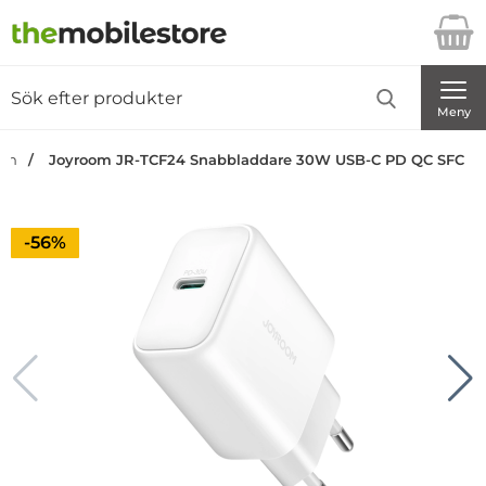
Startsidan för Danira Telecom AB
Sök
Sök på Danira Telecom AB
Genomför
Meny
dan
Joyroom JR-TCF24 Snabbladdare 30W USB-C PD QC SFC
Priset är nedsatt med
-56%