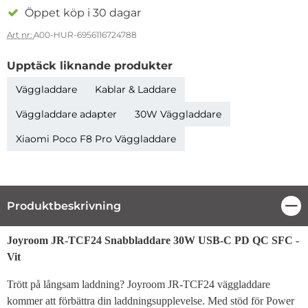
Öppet köp i 30 dagar
Art nr:
A00-HUR-6956116724788
Upptäck liknande produkter
Väggladdare
Kablar & Laddare
Väggladdare adapter
30W Väggladdare
Xiaomi Poco F8 Pro Väggladdare
Produktbeskrivning
Stä
Produktbeskrivning
Joyroom JR-TCF24 Snabbladdare 30W USB-C PD QC SFC -
Vit
Trött på långsam laddning? Joyroom JR-TCF24 väggladdare
kommer att förbättra din laddningsupplevelse. Med stöd för Power