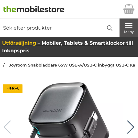
Startsidan för Danira Telecom AB
Sök
Sök på Danira Telecom AB
Genomför
Meny
Utförsäljning
– Mobiler, Tablets & Smartklockor till
Inköpspris
Joyroom Snabbladdare 65W USB-A/USB-C inbyggt USB-C Kab
Priset är nedsatt med
-36%