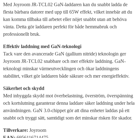
Med Joyroom JR-TCL02 GaN-laddaren kan du snabbt ladda de
flesta bärbara datorer med upp till 65W effekt, vilket innebär att du
kan komma tillbaka till arbetet eller nöjet snabbt utan att behöva
vänta. Detta gör laddaren perfekt för både hemmabruk och
professionellt bruk.
Effektiv laddning med GaN-teknologi
Tack vare den avancerade GaN (gallium nitride) teknologin ger
Joyroom JR-TCL02 snabbare och mer effektiv laddning. GaN-
teknologi minskar värmeutvecklingen och ökar laddningens
stabilitet, vilket gör laddaren både säkrare och mer energieffektiv.
Säkerhet och skydd
Med inbyggda skydd mot överbelastning, överström, överspänning
och kortslutning garanterar denna laddare säker laddning under hela
användningen. GaN 3.0-chippet gör att dina enheter laddas på ett
snabbt och tryggt sätt, samtidigt som det minskar risken för skador.
Tillverkare:
Joyroom
EAN:
6956116714475