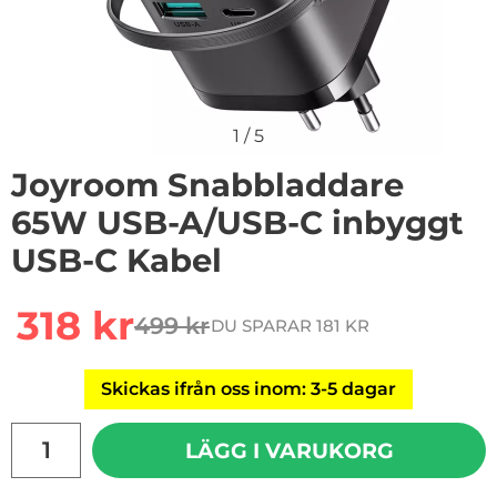
1
/
5
Joyroom Snabbladdare
65W USB-A/USB-C inbyggt
USB-C Kabel
Handla denna produkt Joyroom Snabbladdare 65W US
rea pris
318 kr
499 kr
DU SPARAR 181 KR
tidigare pris
Skickas ifrån oss inom: 3-5 dagar
antal
LÄGG I VARUKORG