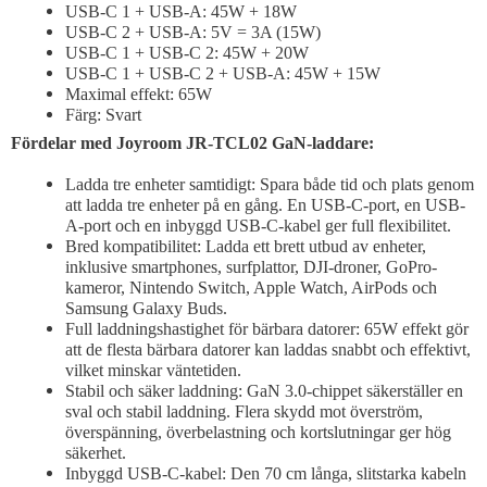
USB-C 1 + USB-A: 45W + 18W
USB-C 2 + USB-A: 5V = 3A (15W)
USB-C 1 + USB-C 2: 45W + 20W
USB-C 1 + USB-C 2 + USB-A: 45W + 15W
Maximal effekt: 65W
Färg: Svart
Fördelar med Joyroom JR-TCL02 GaN-laddare:
Ladda tre enheter samtidigt: Spara både tid och plats genom
att ladda tre enheter på en gång. En USB-C-port, en USB-
A-port och en inbyggd USB-C-kabel ger full flexibilitet.
Bred kompatibilitet: Ladda ett brett utbud av enheter,
inklusive smartphones, surfplattor, DJI-droner, GoPro-
kameror, Nintendo Switch, Apple Watch, AirPods och
Samsung Galaxy Buds.
Full laddningshastighet för bärbara datorer: 65W effekt gör
att de flesta bärbara datorer kan laddas snabbt och effektivt,
vilket minskar väntetiden.
Stabil och säker laddning: GaN 3.0-chippet säkerställer en
sval och stabil laddning. Flera skydd mot överström,
överspänning, överbelastning och kortslutningar ger hög
säkerhet.
Inbyggd USB-C-kabel: Den 70 cm långa, slitstarka kabeln