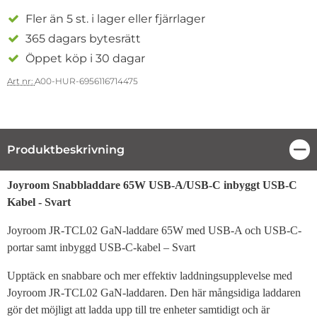
Fler än 5 st. i lager eller fjärrlager
365 dagars bytesrätt
Öppet köp i 30 dagar
Art nr:
A00-HUR-6956116714475
Produktbeskrivning
Stä
Produktbeskrivning
Joyroom Snabbladdare 65W USB-A/USB-C inbyggt USB-C
Kabel - Svart
Joyroom JR-TCL02 GaN-laddare 65W med USB-A och USB-C-
portar samt inbyggd USB-C-kabel – Svart
Upptäck en snabbare och mer effektiv laddningsupplevelse med
Joyroom JR-TCL02 GaN-laddaren. Den här mångsidiga laddaren
gör det möjligt att ladda upp till tre enheter samtidigt och är