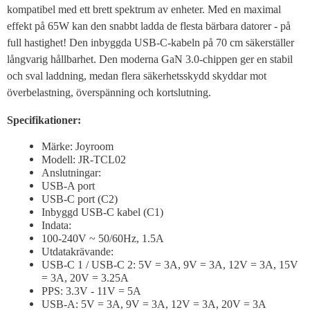
kompatibel med ett brett spektrum av enheter. Med en maximal
effekt på 65W kan den snabbt ladda de flesta bärbara datorer - på
full hastighet! Den inbyggda USB-C-kabeln på 70 cm säkerställer
långvarig hållbarhet. Den moderna GaN 3.0-chippen ger en stabil
och sval laddning, medan flera säkerhetsskydd skyddar mot
överbelastning, överspänning och kortslutning.
Specifikationer:
Märke: Joyroom
Modell: JR-TCL02
Anslutningar:
USB-A port
USB-C port (C2)
Inbyggd USB-C kabel (C1)
Indata:
100-240V ~ 50/60Hz, 1.5A
Utdatakrävande:
USB-C 1 / USB-C 2: 5V = 3A, 9V = 3A, 12V = 3A, 15V
= 3A, 20V = 3.25A
PPS: 3.3V - 11V = 5A
USB-A: 5V = 3A, 9V = 3A, 12V = 3A, 20V = 3A