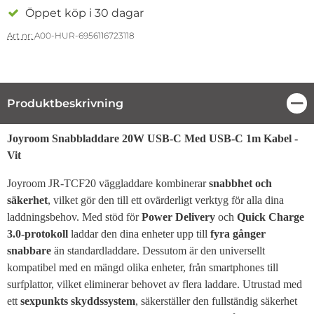
Öppet köp i 30 dagar
Art nr:
A00-HUR-6956116723118
Produktbeskrivning
Stä
Produktbeskrivning
Joyroom Snabbladdare 20W USB-C Med USB-C 1m Kabel -
Vit
Joyroom JR-TCF20 väggladdare kombinerar
snabbhet och
säkerhet
, vilket gör den till ett ovärderligt verktyg för alla dina
laddningsbehov. Med stöd för
Power Delivery
och
Quick Charge
3.0-protokoll
laddar den dina enheter upp till
fyra gånger
snabbare
än standardladdare. Dessutom är den universellt
kompatibel med en mängd olika enheter, från smartphones till
surfplattor, vilket eliminerar behovet av flera laddare. Utrustad med
ett
sexpunkts skyddssystem
, säkerställer den fullständig säkerhet