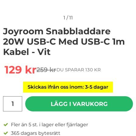
1
/
11
Joyroom Snabbladdare
20W USB-C Med USB-C 1m
Kabel - Vit
Handla denna produkt Joyroom Snabbladdare 20W US
rea pris
129 kr
259 kr
DU SPARAR 130 KR
tidigare pris
Skickas ifrån oss inom: 3-5 dagar
antal
LÄGG I VARUKORG
Fler än 5 st. i lager eller fjärrlager
365 dagars bytesrätt