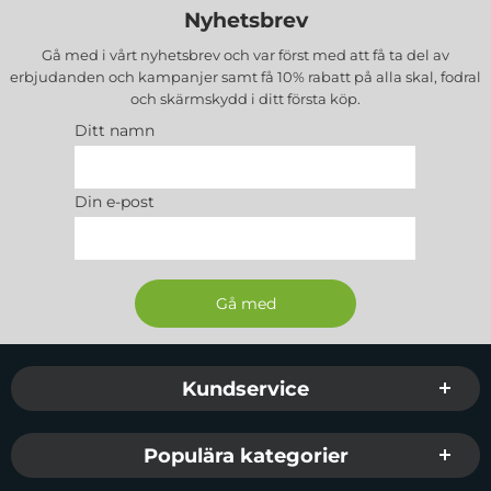
Med
Joyroom JR-TCF20 Väggladdare
får du en pålitlig, säker
Nyhetsbrev
och snabb laddningslösning. Idealisk för både hemmet och resan –
Gå med i vårt nyhetsbrev och var först med att få ta del av
den är kompakt, effektiv och universellt kompatibel, vilket gör den
erbjudanden och kampanjer samt få 10% rabatt på alla
skal, fodral
till det självklara valet för modern laddningsteknik.
och skärmskydd
i ditt första köp.
Tillverkare:
Joyroom
Ditt namn
EAN:
6956116723118
Färg:
Vit
Din e-post
Sidfot Blandad info och länkar
Kundservice
Populära kategorier