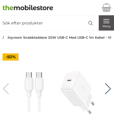
Startsidan för Danira Telecom AB
Sök
Sök på Danira Telecom AB
Genomför
Meny
Joyroom Snabbladdare 20W USB-C Med USB-C 1m Kabel - Vit
Priset är nedsatt med
-50%