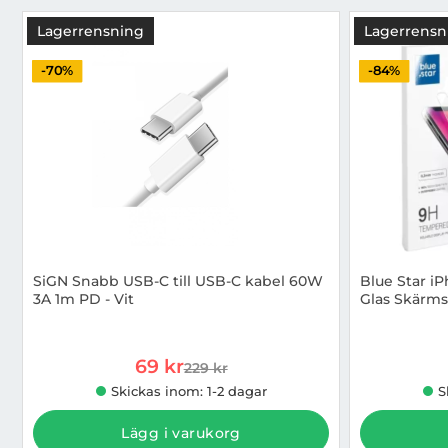
Lagerrensning
Lagerrensn
-70%
-84%
SiGN Snabb USB-C till USB-C kabel 60W
Blue Star iP
3A 1m PD - Vit
Glas Skärms
Art. nr 1002881760
Art. nr 1002
rea pris
69 kr
229 kr
tidigare pris
Skickas inom: 1-2 dagar
S
Lägg i varukorg