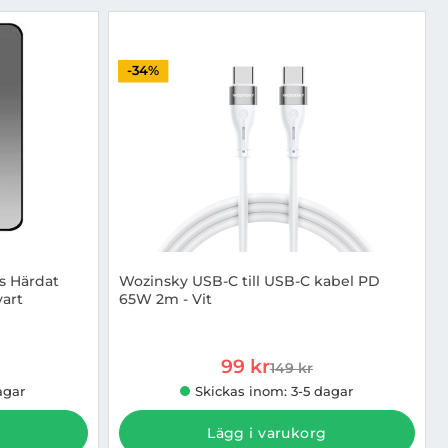
-34%
s Härdat
Wozinsky USB-C till USB-C kabel PD
vart
65W 2m - Vit
Art. nr 1002952019
rea pris
99 kr
149 kr
 pris
tidigare pris
agar
Skickas inom: 3-5 dagar
Lägg i varukorg