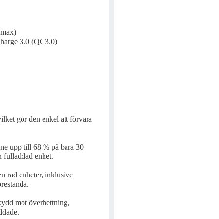
 max)
Charge 3.0 (QC3.0)
lket gör den enkel att förvara
ne upp till 68 % på bara 30
en fulladdad enhet.
n rad enheter, inklusive
prestanda.
kydd mot överhettning,
yddade.