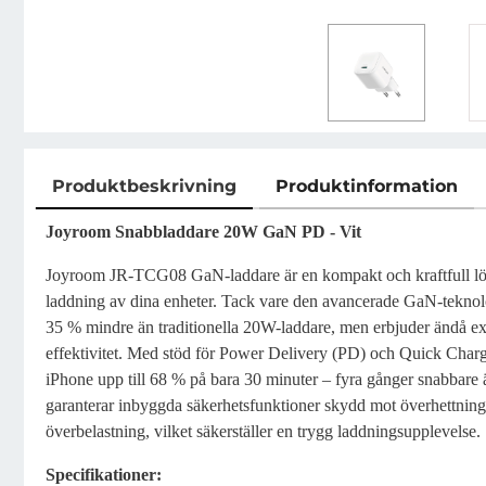
Produktbeskrivning
Produktinformation
Produktbeskrivning
Joyroom Snabbladdare 20W GaN PD - Vit
Joyroom JR-TCG08 GaN-laddare är en kompakt och kraftfull lös
laddning av dina enheter. Tack vare den avancerade GaN-teknolo
35 % mindre än traditionella 20W-laddare, men erbjuder ändå ex
effektivitet. Med stöd för Power Delivery (PD) och Quick Char
iPhone upp till 68 % på bara 30 minuter – fyra gånger snabbare
garanterar inbyggda säkerhetsfunktioner skydd mot överhettnin
överbelastning, vilket säkerställer en trygg laddningsupplevelse.
Specifikationer: