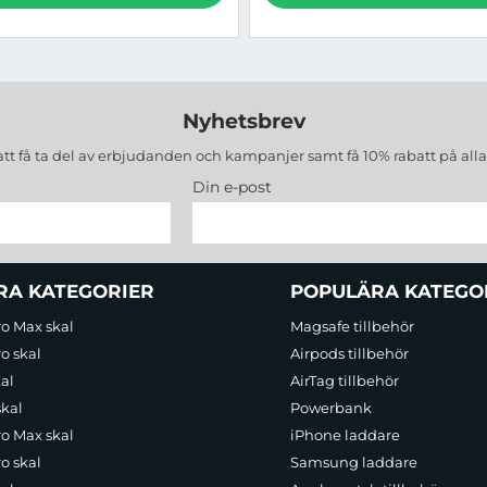
Nyhetsbrev
att få ta del av erbjudanden och kampanjer samt få 10% rabatt på all
Din e-post
RA KATEGORIER
POPULÄRA KATEGO
ro Max skal
Magsafe tillbehör
o skal
Airpods tillbehör
al
AirTag tillbehör
skal
Powerbank
ro Max skal
iPhone laddare
o skal
Samsung laddare