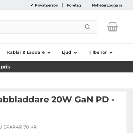
Privatperson
Företag
Nyheter
Logga in
Genomför sökni
Kablar & Laddare
Ljud
Tillbehör
spris
abbladdare 20W GaN PD -
Joyroom Snabbladdare 20W GaN PD - Vit
U SPARAR 70 KR
e pris