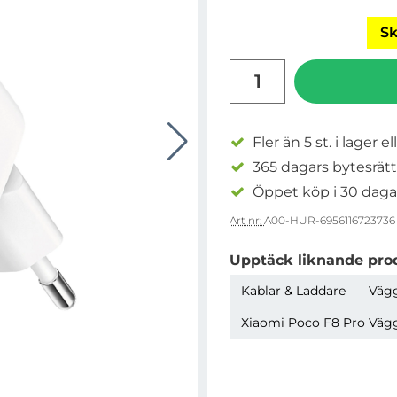
Sk
antal
Fler än 5 st. i lager el
365 dagars bytesrätt
Öppet köp i 30 daga
Art nr:
A00-HUR-6956116723736
Upptäck liknande pro
Kablar & Laddare
Väg
Xiaomi Poco F8 Pro Väg