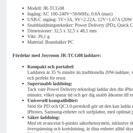
Modell: JR-TCG08
Ingång: AC 100-240V~50/60Hz, 0.6A (max)
USB-C utgång: 5V=3A, 9V=2.22A, 12V=1.67A (20W
Snabbladdningstekniker: Power Delivery (PD), Quick 
Dimensioner: 32,5 x 32,5 x 48,1 mm
Vikt: 39,1 g
Material: Brandsäker PC
Fördelar med Joyroom JR-TCG08 laddare:
Kompakt och portabel:
Laddaren är 35 % mindre än traditionella 20W-laddare, vi
och perfekt för resor.
Supersnabb laddning:
Tack vare Power Delivery-teknologi laddar den din iPho
minuter, vilket sparar tid och ger dig snabb åtkomst till 
Universell kompatibilitet:
Stöd för PD och QC3.0-protokoll gör att den kan ladda e
iPhones, Samsung-enheter och surfplattor, med optimal 
Säker laddning:
Med ett avancerat 6-punkts säkerhetssystem, inklusive s
överspänning och kortslutning, är dina enheter alltid sk