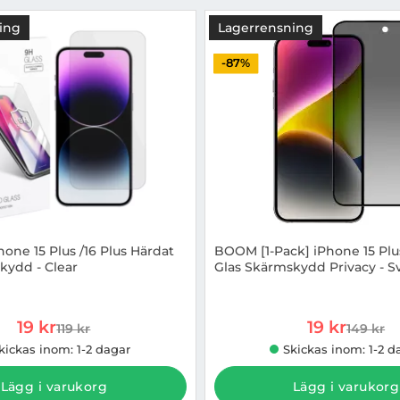
ing
Lagerrensning
-87%
hone 15 Plus /16 Plus Härdat
BOOM [1-Pack] iPhone 15 Plu
kydd - Clear
Glas Skärmskydd Privacy - S
937020
Art. nr 1002932237
rea pris
rea pris
19 kr
19 kr
119 kr
149 kr
tidigare pris
tidigare
kickas inom: 1-2 dagar
Skickas inom: 1-2 d
Lägg i varukorg
Lägg i varukorg