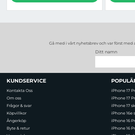
Gå med i vårt nyhetsbrev och var först med 
Ditt namn
Sidfot Blandad info och länkar
KUNDSERVICE
POPULÄ
Kontakta Oss
iPhone 17 P
Om oss
iPhone 17 Pr
Frågor & svar
iPhone 17 sk
Köpvillkor
iPhone 16e 
Ångerköp
iPhone 16 P
Byte & retur
iPhone 16 Pr