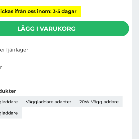
ickas ifrån oss inom: 3-5 dagar
LÄGG I VARUKORG
ler fjärrlager
r
dukter
gladdare
Väggladdare adapter
20W Väggladdare
gladdare