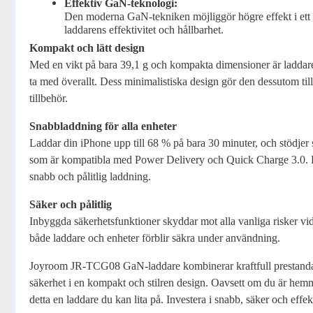
Effektiv GaN-teknologi:
Den moderna GaN-tekniken möjliggör högre effekt i ett 
laddarens effektivitet och hållbarhet.
Kompakt och lätt design
Med en vikt på bara 39,1 g och kompakta dimensioner är laddaren
ta med överallt. Dess minimalistiska design gör den dessutom till e
tillbehör.
Snabbladdning för alla enheter
Laddar din iPhone upp till 68 % på bara 30 minuter, och stödjer 
som är kompatibla med Power Delivery och Quick Charge 3.0. P
snabb och pålitlig laddning.
Säker och pålitlig
Inbyggda säkerhetsfunktioner skyddar mot alla vanliga risker vid 
både laddare och enheter förblir säkra under användning.
Joyroom JR-TCG08 GaN-laddare kombinerar kraftfull prestanda
säkerhet i en kompakt och stilren design. Oavsett om du är hemma
detta en laddare du kan lita på. Investera i snabb, säker och effe