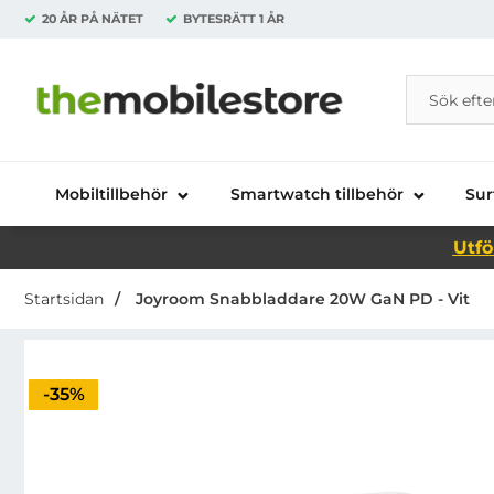
20 ÅR PÅ NÄTET
BYTESRÄTT
1 ÅR
Sök
Sök på Da
Startsidan för Danira Telecom AB
Mobiltillbehör
Smartwatch tillbehör
Sur
Utfö
Startsidan
Joyroom Snabbladdare 20W GaN PD - Vit
Priset är nedsatt med
-35%