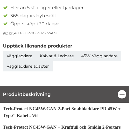
Fler än 5 st. i lager eller fjärrlager
365 dagars bytesrätt
Öppet köp i 30 dagar
Art nr:
A00-FD-5906302372409
Upptäck liknande produkter
Väggladdare
Kablar & Laddare
45W Väggladdare
Väggladdare adapter
Produktbeskrivning
Stä
Produktbeskrivning
Tech-Protect NC45W-GAN 2-Port Snabbladdare PD 45W +
Typ-C Kabel - Vit
Tech-Protect NC45W-GAN – Kraftfull och Smidig 2-Portars