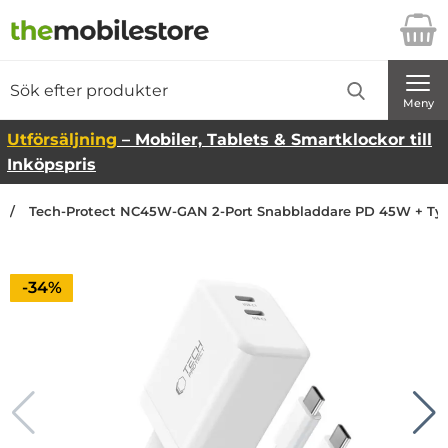
Startsidan för Danira Telecom AB
Sök
Sök på Danira Telecom AB
Genomför
Meny
Utförsäljning
– Mobiler, Tablets & Smartklockor till
Inköpspris
Tech-Protect NC45W-GAN 2-Port Snabbladdare PD 45W + Typ
Priset är nedsatt med
-34%