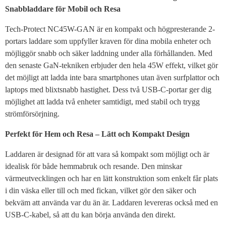
Snabbladdare för Mobil och Resa
Tech-Protect NC45W-GAN är en kompakt och högpresterande 2-
portars laddare som uppfyller kraven för dina mobila enheter och
möjliggör snabb och säker laddning under alla förhållanden. Med
den senaste GaN-tekniken erbjuder den hela 45W effekt, vilket gör
det möjligt att ladda inte bara smartphones utan även surfplattor och
laptops med blixtsnabb hastighet. Dess två USB-C-portar ger dig
möjlighet att ladda två enheter samtidigt, med stabil och trygg
strömförsörjning.
Perfekt för Hem och Resa – Lätt och Kompakt Design
Laddaren är designad för att vara så kompakt som möjligt och är
idealisk för både hemmabruk och resande. Den minskar
värmeutvecklingen och har en lätt konstruktion som enkelt får plats
i din väska eller till och med fickan, vilket gör den säker och
bekväm att använda var du än är. Laddaren levereras också med en
USB-C-kabel, så att du kan börja använda den direkt.