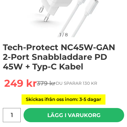
1
/
8
Tech-Protect NC45W-GAN
2-Port Snabbladdare PD
45W + Typ-C Kabel
Handla denna produkt Tech-Protect NC45W-GAN 2-Por
rea pris
249 kr
379 kr
DU SPARAR 130 KR
tidigare pris
Skickas ifrån oss inom: 3-5 dagar
antal
LÄGG I VARUKORG