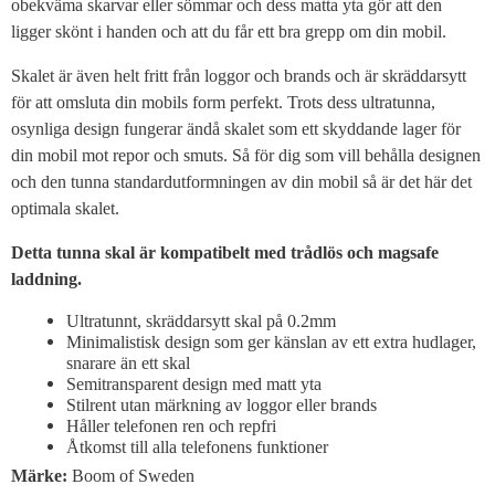
obekväma skarvar eller sömmar och dess matta yta gör att den
ligger skönt i handen och att du får ett bra grepp om din mobil.
Skalet är även helt fritt från loggor och brands och är skräddarsytt
för att omsluta din mobils form perfekt. Trots dess ultratunna,
osynliga design fungerar ändå skalet som ett skyddande lager för
din mobil mot repor och smuts. Så för dig som vill behålla designen
och den tunna standardutformningen av din mobil så är det här det
optimala skalet.
Detta tunna skal är kompatibelt med trådlös och magsafe
laddning.
Ultratunnt, skräddarsytt skal på 0.2mm
Minimalistisk design som ger känslan av ett extra hudlager,
snarare än ett skal
Semitransparent design med matt yta
Stilrent utan märkning av loggor eller brands
Håller telefonen ren och repfri
Åtkomst till alla telefonens funktioner
Märke:
Boom of Sweden