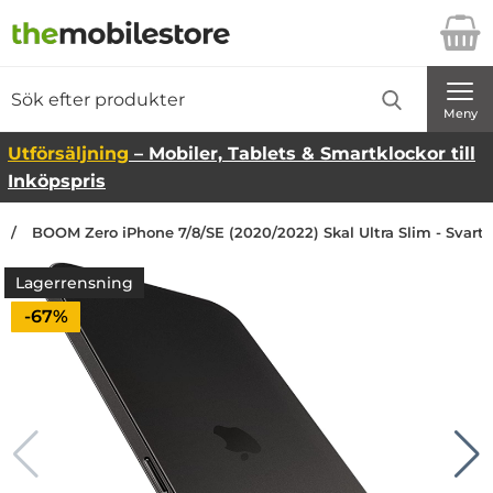
Startsidan för Danira Telecom AB
Sök
Sök på Danira Telecom AB
Genomför
Meny
Utförsäljning
– Mobiler, Tablets & Smartklockor till
Inköpspris
BOOM Zero iPhone 7/8/SE (2020/2022) Skal Ultra Slim - Svart
Lagerrensning
Priset är nedsatt med
-67%