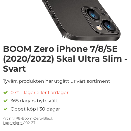
1
/
6
BOOM Zero iPhone 7/8/SE
(2020/2022) Skal Ultra Slim -
Svart
Tyvärr, produkten har utgått ur vårt sortiment
0 st. i lager eller fjärrlager
365 dagars bytesrätt
Öppet köp i 30 dagar
Art nr:
IP8-Boom-Zero-Black
Lagerplats:
C02-37