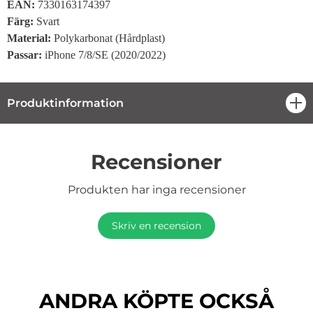
EAN:
7330163174397
Färg:
Svart
Material:
Polykarbonat (Hårdplast)
Passar:
iPhone 7/8/SE (2020/2022)
Produktinformation
öpp
Recensioner
Produkten har inga recensioner
Skriv en recension
ANDRA KÖPTE OCKSÅ