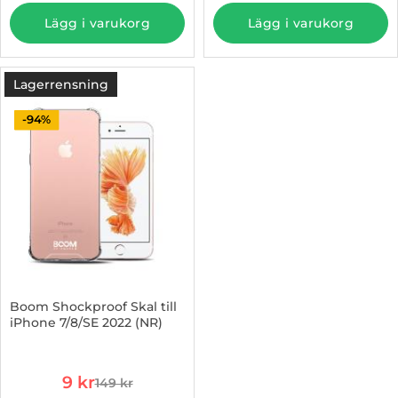
Lägg i varukorg
Lägg i varukorg
Lagerrensning
-94%
Boom Shockproof Skal till
iPhone 7/8/SE 2022 (NR)
Art. nr 1002928395
rea pris
9 kr
149 kr
tidigare pris