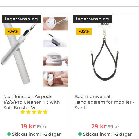
Lagerrensning
Lagerrensning
-84%
-85%
Multifunction Airpods
Boom Universal
1/2/3/Pro Cleaner Kit with
Handledsrem för mobiler -
Soft Brush - Vit
Svart
Art. nr 1002894096
Art. nr 1002952317
Betyg: 5 stjärnor av 5
rea pris
rea pris
19 kr
29 kr
119 kr
199 kr
tidigare pris
tidigare pris
Skickas inom: 1-2 dagar
Skickas inom: 1-2 dagar