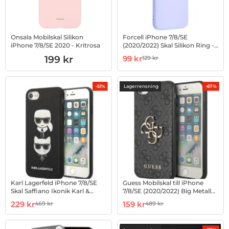
Onsala Mobilskal Silikon
Forcell iPhone 7/8/SE
iPhone 7/8/SE 2020 - Kritrosa
(2020/2022) Skal Silikon Ring -
Violett
Art. nr 1002876788
Art. nr 1002892490
rea pris
199 kr
99 kr
129 kr
tidigare pris
Lagerrensning
-51%
-67%
Karl Lagerfeld iPhone 7/8/SE
Guess Mobilskal till iPhone
Skal Saffiano Ikonik Karl &
7/8/SE (2020/2022) Big Metall
Choupette Head
Logo
Art. nr 1002912719
rea pris
Art. nr 1002919646
rea pris
229 kr
159 kr
469 kr
489 kr
tidigare pris
tidigare pris