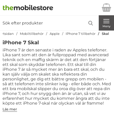
Startsidan för Danira Telecom AB
Sök
Sök på Danira Telecom AB
Genomför
Meny
tartsidan
Mobiltillbehör
Apple
IPhone 7 tillbehör
Skal
iPhone 7 Skal
iPhone 7 är den senaste i raden av Apples telefoner.
Lika sant som att den är fullproppad med avancerad
teknik och en maffig skärm är det att den förtjänar
ett skal som skyddar telefonen. Ett skal till din
iPhone 7 är så mycket mer än bara ett skal, och du
kan själv välja om skalet ska reflektera din
personlighet, ge dig ett bättre grepp om mobilen -
så att telefonen inte slinker iväg - eller både och. Med
ett bra mobilskal slipper du oroa dig över att repa din
iPhone 7, och hur snygg den än är utan, så vet vi av
erfarenhet hur mycket du kommer ångra att du inte
köpte ett iPhone 7-skal när olyckan väl är framme!
Läs mer