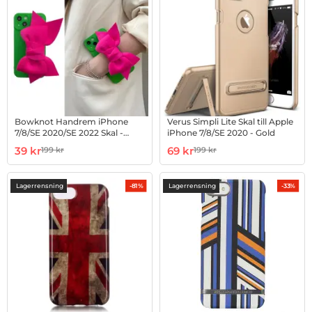
Bowknot Handrem iPhone
Verus Simpli Lite Skal till Apple
7/8/SE 2020/SE 2022 Skal -
iPhone 7/8/SE 2020 - Gold
Magenta
Art. nr 1002891126
rea pris
Art. nr 10021069
rea pris
39 kr
69 kr
199 kr
199 kr
tidigare pris
tidigare pris
Lagerrensning
Lagerrensning
-81%
-33%