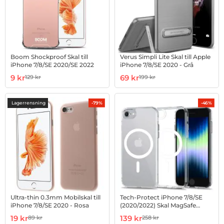
Boom Shockproof Skal till
Verus Simpli Lite Skal till Apple
iPhone 7/8/SE 2020/SE 2022
iPhone 7/8/SE 2020 - Grå
Art. nr 1002829273
rea pris
Art. nr 10021066
rea pris
9 kr
69 kr
129 kr
199 kr
tidigare pris
tidigare pris
Lagerrensning
-79%
-46%
Ultra-thin 0.3mm Mobilskal till
Tech-Protect iPhone 7/8/SE
iPhone 7/8/SE 2020 - Rosa
(2020/2022) Skal MagSafe
Magmat - Clear
Art. nr 10021895
rea pris
Art. nr 1002893684
rea pris
19 kr
139 kr
89 kr
258 kr
tidigare pris
tidigare pris