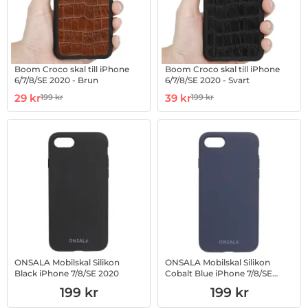
Boom Croco skal till iPhone
Boom Croco skal till iPhone
6/7/8/SE 2020 - Brun
6/7/8/SE 2020 - Svart
Art. nr 1002801217
rea pris
Art. nr 1002801220
rea pris
29 kr
39 kr
199 kr
199 kr
tidigare pris
tidigare pris
ONSALA Mobilskal Silikon
ONSALA Mobilskal Silikon
Black iPhone 7/8/SE 2020
Cobalt Blue iPhone 7/8/SE
2020
Art. nr 1002835416
Art. nr 1002835417
199 kr
199 kr