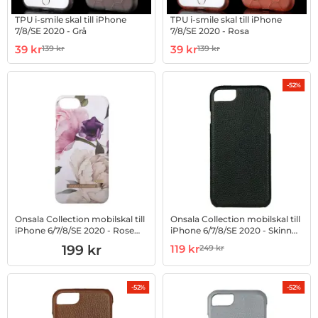
TPU i-smile skal till iPhone
TPU i-smile skal till iPhone
7/8/SE 2020 - Grå
7/8/SE 2020 - Rosa
Art. nr 10021638
rea pris
Art. nr 10021640
rea pris
39 kr
39 kr
139 kr
139 kr
tidigare pris
tidigare pris
-52%
Onsala Collection mobilskal till
Onsala Collection mobilskal till
iPhone 6/7/8/SE 2020 - Rose
iPhone 6/7/8/SE 2020 - Skinn
Garden
Svart
Art. nr 1002758986
Art. nr 1002762435
rea pris
199 kr
119 kr
249 kr
tidigare pris
-52%
-52%