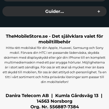
för att kombinera stil med hållbart skydd.
Skal som Kompletterar Din Stil:
Guider...
Vi förstår vikten av att uttrycka din personliga stil.
Vårt sortiment av skal till iPhone 7 inkluderar allt från
slimmade och transparenta skal till robusta och
färgstarka alternativ. Oavsett om du föredrar
TheMobileStore.se - Det självklara valet för
mobiltillbehör
minimalistisk elegans eller en lekfull touch, har vi
det perfekta skalet för att komplettera din stil.
Hitta rätt mobilskal för din Apple, Huawei, Samsung och Sony
mobil. Förvara din HTC i en passande läderväska, skydda
Premium Material för Optimalt
skärmen med displayskydd eller gör din iPhone till en komplett
Skydd:
multimediemaskin med ett par snygga hörlurar. Möjligheterna
är i stort sett oändliga. För oss är ett skal så mycket mer än bara
Hos Themobilestore prioriterar vi kvalitet. Våra
ett skydd till mobilen, för oss är det attityd och personlighet. Ta en
iPhone 7-skal är tillverkade av premiummaterial
titt i vårt sortiment och hitta prisvärda lösningar som passar till
som hårdplast, silikon och läder för att säkerställa
din mobiltelefon!
hållbarhet och pålitligt skydd. Varje skal är utformat
med precision för att passa din iPhone 7 perfekt och
Danira Telecom AB | Kumla Gårdsväg 13 |
erbjuder enkel åtkomst till alla funktioner.
14563 Norsborg
Skydda Mot Vardagens
Org. Nr. 556887-7384