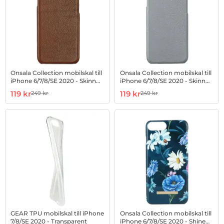
Onsala Collection mobilskal till
Onsala Collection mobilskal till
iPhone 6/7/8/SE 2020 - Skinn
iPhone 6/7/8/SE 2020 - Skinn
Brun
Grå
Art. nr 1002762436
rea pris
Art. nr 1002762437
rea pris
119 kr
119 kr
249 kr
249 kr
tidigare pris
tidigare pris
GEAR TPU mobilskal till iPhone
Onsala Collection mobilskal till
7/8/SE 2020 - Transparent
iPhone 6/7/8/SE 2020 - Shine