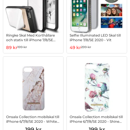
Ringke Skal Med Korthållare
Selfie Illuminated LED Skal till
och stativ till iPhone 7/8/SE
iPhone 7/8/SE 2020 - Vit
2020 - Vit
Art. nr 100229207
rea pris
Art. nr 1002702981
rea pris
89 kr
49 kr
199 kr
299 kr
tidigare pris
tidigare pris
Onsala Collection mobilskal till
Onsala Collection mobilskal till
iPhone 6/7/8/SE 2020 - White
iPhone 6/7/8/SE 2020 - Shine
Rhino Marble
Vintage Birds
Art. nr 1002758988
Art. nr 1002800445
199 kr
199 kr