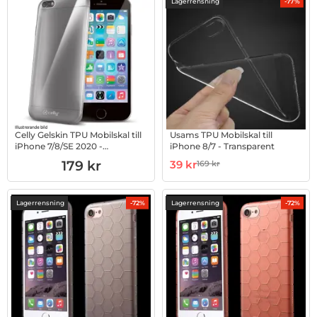
Lagerrensning
-77%
Celly Gelskin TPU Mobilskal till
Usams TPU Mobilskal till
iPhone 7/8/SE 2020 -
iPhone 8/7 - Transparent
Transparent
Art. nr 10020935
Art. nr 10020988
rea pris
179 kr
39 kr
169 kr
tidigare pris
Lagerrensning
Lagerrensning
-72%
-72%