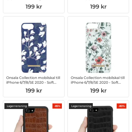
Poppy Chamomile
Art. nr 1002762529
Art. nr 1002800440
199 kr
199 kr
Onsala Collection mobilskal till
Onsala Collection mobilskal till
iPhone 6/7/8/SE 2020 - Soft
iPhone 6/7/8/SE 2020 - Soft
Mystery Magnolia
Vallmo Medow
Art. nr 1002800442
Art. nr 1002800443
199 kr
199 kr
Lagerrensning
Lagerrensning
-85%
-80%