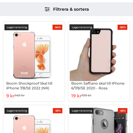
Hoppa
Filtrera & sortera
över
filtersektionen
Filtrera & sortera
produktlista
Lagerrensning
Lagerrensning
-94%
-90%
Boom Shockproof Skal till
Boom Saffiano skal till iPhone
iPhone 7/8/SE 2022 (NR)
6/7/8/SE 2020 - Rosa
Art. nr 1002928395
rea pris
Art. nr 1002801214
rea pris
9 kr
19 kr
149 kr
199 kr
tidigare pris
tidigare pris
Lagerrensning
Lagerrensning
-93%
-65%