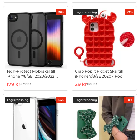
Lagerrensning
-36%
-81%
Tech-Protect Mobilskal till
Crab Pop it Fidget Skal till
iPhone 7/8/SE (2020/2022)
iPhone 7/8/SE 2020 - Röd
Magsafe - Svart
Art. nr 1002926877
rea pris
Art. nr 1002849608
rea pris
179 kr
29 kr
279 kr
149 kr
tidigare pris
tidigare pris
Lagerrensning
Lagerrensning
-54%
-80%