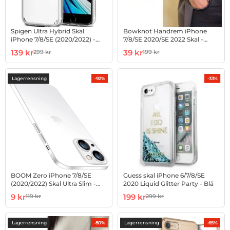
Spigen Ultra Hybrid Skal
Bowknot Handrem iPhone
iPhone 7/8/SE (2020/2022) -
7/8/SE 2020/SE 2022 Skal -
Crystal Clear
Grön
Art. nr 1002817523
rea pris
Art. nr 1002891123
rea pris
139 kr
39 kr
299 kr
199 kr
tidigare pris
tidigare pris
Lagerrensning
-92%
-33%
BOOM Zero iPhone 7/8/SE
Guess skal iPhone 6/7/8/SE
(2020/2022) Skal Ultra Slim -
2020 Liquid Glitter Party - Blå
Frosted
Art. nr 1002913499
rea pris
Art. nr 1002845140
rea pris
9 kr
199 kr
119 kr
299 kr
tidigare pris
tidigare pris
Lagerrensning
Lagerrensning
-80%
-65%