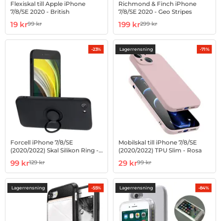
Flexiskal till Apple iPhone
Richmond & Finch iPhone
7/8/SE 2020 - British
7/8/SE 2020 - Geo Stripes
Art. nr 100238338
rea pris
Art. nr 1002699940
rea pris
19 kr
199 kr
99 kr
299 kr
tidigare pris
tidigare pris
Lagerrensning
-23%
-71%
Forcell iPhone 7/8/SE
Mobilskal till iPhone 7/8/SE
(2020/2022) Skal Silikon Ring -
(2020/2022) TPU Slim - Rosa
Svart
Art. nr 1002892438
rea pris
Art. nr 1002952091
rea pris
99 kr
29 kr
129 kr
99 kr
tidigare pris
tidigare pris
Lagerrensning
Lagerrensning
-55%
-84%