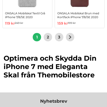
ONSALA Mobilskal Textil Grå
ONSALA Mobilskal Brun med
iPhone 7/8/SE 2020
Kortfack iPhone 7/8/SE 2020
Art. nr 1002838059
rea pris
Art. nr 1002838072
rea pris
119 kr
159 kr
249 kr
199 kr
tidigare pris
tidigare pris
1
2
3
Optimera och Skydda Din
iPhone 7 med Eleganta
Skal från Themobilestore
Gillar du det stilrena och avskalade mobilskal - eller
&auml;r du lite mer v&aring;gad och &auml;lskar
glitter och glamour? Hos oss finner du ett stort
Nyhetsbrev
utbud av iPhone 7-skal i alla m&ouml;jliga