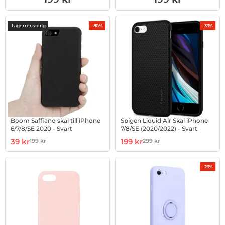
Lagerrensning
-80%
-33%
Boom Saffiano skal till iPhone
Spigen Liquid Air Skal iPhone
6/7/8/SE 2020 - Svart
7/8/SE (2020/2022) - Svart
Art. nr 1002801216
rea pris
Art. nr 1002817521
rea pris
39 kr
199 kr
199 kr
299 kr
tidigare pris
tidigare pris
-23%