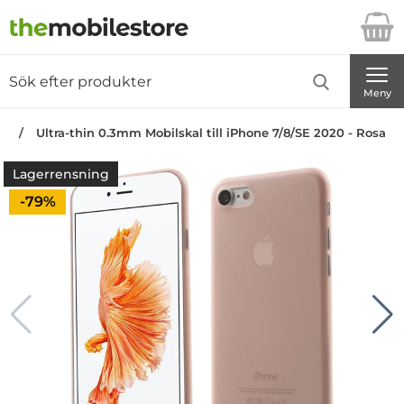
Startsidan för Danira Telecom AB
Sök
Sök på Danira Telecom AB
Genomför
Meny
an
Ultra-thin 0.3mm Mobilskal till iPhone 7/8/SE 2020 - Rosa
Lagerrensning
Priset är nedsatt med
-79%