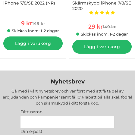
iPhone 7/8/SE 2022 (NR)
Skärmskydd iPhone 7/8/SE
2020
Art. nr 1002928395
Art. nr 1002849851
Betyg: 5 stjärnor 
rea pris
9 kr
149 kr
rea pris
tidigare pris
29 kr
149 kr
tidigare pris
Skickas inom: 1-2 dagar
Skickas inom: 1-2 dagar
Lägg i varukorg
Lägg i varukorg
Nyhetsbrev
Gå med i vårt nyhetsbrev och var först med att få ta del av
erbjudanden och kampanjer samt få 10% rabatt på alla
skal, fodral
och skärmskydd
i ditt första köp.
Ditt namn
Din e-post