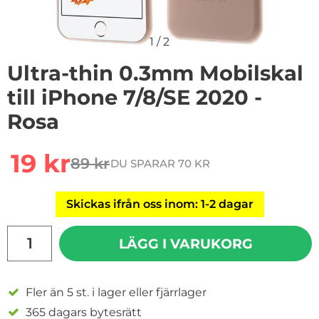
1
/
2
Ultra-thin 0.3mm Mobilskal
till iPhone 7/8/SE 2020 -
Rosa
Handla denna produkt Ultra-thin 0.3mm Mobilskal till 
rea pris
19 kr
89 kr
DU SPARAR 70 KR
tidigare pris
Skickas ifrån oss inom: 1-2 dagar
antal
LÄGG I VARUKORG
Fler än 5 st. i lager eller fjärrlager
365 dagars bytesrätt