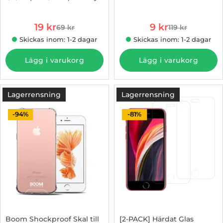
Art. nr 1003272283
Art. nr 1002913499
rea pris
rea pris
19 kr
9 kr
69 kr
119 kr
tidigare pris
tidigare pris
Skickas inom: 1-2 dagar
Skickas inom: 1-2 dagar
Lägg i varukorg
Lägg i varukorg
Lagerrensning
Lagerrensning
-94%
-81%
Boom Shockproof Skal till
[2-PACK] Härdat Glas