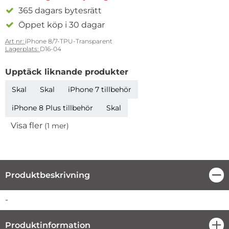
365 dagars bytesrätt
Öppet köp i 30 dagar
Art nr:
iPhone 8/7-TPU-Transparent
Lagerplats:
D16-04
Upptäck liknande produkter
Skal
Skal
iPhone 7 tillbehör
iPhone 8 Plus tillbehör
Skal
Visa fler
(1 mer)
Egenskaper
Produktbeskrivning
Stä
Produktbeskrivning
-
Produktinformation
öpp