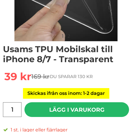
1
/
2
Usams TPU Mobilskal till
iPhone 8/7 - Transparent
Handla denna produkt Usams TPU Mobilskal till iPhone
rea pris
39 kr
169 kr
DU SPARAR 130 KR
tidigare pris
Skickas ifrån oss inom: 1-2 dagar
antal
LÄGG I VARUKORG
1 st. i lager eller fjärrlager