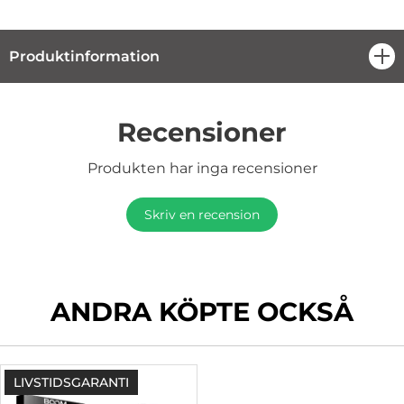
Produktinformation
öpp
Recensioner
Produkten har inga recensioner
Skriv en recension
ANDRA KÖPTE OCKSÅ
LIVSTIDSGARANTI