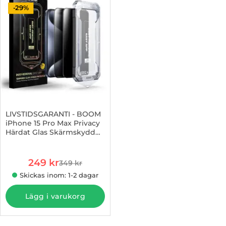
-29%
LIVSTIDSGARANTI - BOOM
iPhone 15 Pro Max Privacy
Härdat Glas Skärmskydd
Art. nr 1002967769
2st
rea pris
249 kr
349 kr
tidigare pris
Skickas inom: 1-2 dagar
Lägg i varukorg