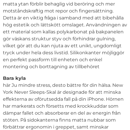
matta ytan förblir behaglig vid beröring och mer
motståndskraftig mot repor och fingersättning.
Detta är en viktig fråga i samband med att bibehålla
hög estetik och lättskött omslaget. Användningen av
ett material som kallas polykarbonat på bakpanelen
gör väskans struktur styv och förhindrar gulning,
vilket gör att du kan njuta av ett unikt, ungdomligt
tryck under hela dess livstid. Silikonkanter möjliggör
en perfekt passform till enheten och enkel
montering och borttagning av tillbehöret
Bara kyla
här Ju mindre stress, desto bättre för din hälsa. New
York Never Sleeps-Skal är designade för att minska
effekterna av oförutsedda fall på din iPhone. Hörnen
har markerats och försetts med krockkuddar som
dämpar fallet och absorberar en del av energin från
stöten. På sidokanterna finns matta nubbar som
förbättrar ergonomin i greppet, samt minskar