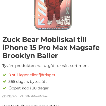
Zuck Bear Mobilskal till
iPhone 15 Pro Max Magsafe
Brooklyn Baller
Tyvärr, produkten har utgått ur vårt sortiment
0 st. i lager eller fjärrlager
365 dagars bytesrätt
Öppet köp i 30 dagar
Art nr:
A00-PAR-6974057390732