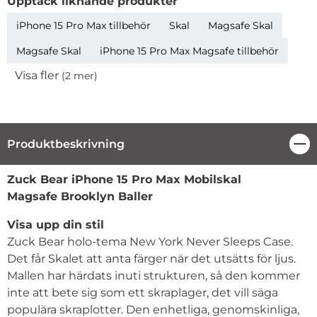
Upptäck liknande produkter
iPhone 15 Pro Max tillbehör
Skal
Magsafe Skal
Magsafe Skal
iPhone 15 Pro Max Magsafe tillbehör
Visa fler
(2 mer)
Egenskaper
Produktbeskrivning
Stä
Produktbeskrivning
Zuck Bear iPhone 15 Pro Max Mobilskal
Magsafe Brooklyn Baller
Visa upp din stil
Zuck Bear holo-tema New York Never Sleeps Case.
Det får Skalet att anta färger när det utsätts för ljus.
Mallen har härdats inuti strukturen, så den kommer
inte att bete sig som ett skraplager, det vill säga
populära skraplotter. Den enhetliga, genomskinliga,