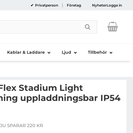
Privatperson
Företag
Nyheter
Logga in
Genomför sökni
Kablar & Laddare
Ljud
Tillbehör
Flex Stadium Light
ning uppladdningsbar IP54
arta Work Flex Stadium Light Arbetsbelysning uppladd
DU SPARAR 220 KR
e pris