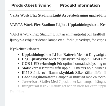
Produktbeskrivning
Produktinformation
Produktbeskrivning
Varta Work Flex Stadium Light Arbetsbelysning uppladdni
VARTA Work Flex Stadium Light - Uppladdningsbar – Kraft
VARTA Work Flex Stadium Light är en mångsidig och kraftfull l
ljusstyrka erbjuder denna lampa ett tillförlitligt verktyg för varje 
Nyckelfunktioner:
Uppladdningsbart Li-Ion Batteri:
Med ett långvarigt o
Hög Ljusstyrka:
Med en ljusstyrka på upp till 1450 lume
COB LED-teknologi:
För optimal områdesbelysning me
Stötsäker:
Klarar fall från upp till 2 meters höjd, vilket g
IP54 Stänk- och Dammskyddad:
Säkerställer tillförli
Laddningsindikator:
Lampan är utrustad med en röd/blå 
Justerbart Stativ:
Med 7 positioner kan lampan hängas ell
Integrerad Krok:
Handtaget har en krok för extra upph
Detaljer:
Lumen:
1450 lm
Driftstid:
Upp till 15 timmar