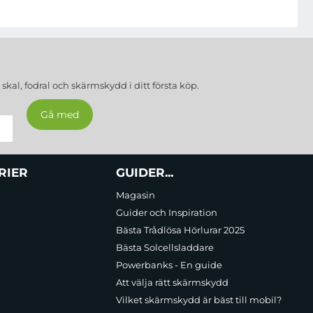
a
skal, fodral och skärmskydd
i ditt första köp.
över pålitlig och kraftfull belysning, oavsett arbetsmiljö.
RIER
GUIDER...
Magasin
Guider och Inspiration
Bästa Trådlösa Hörlurar 2025
Bästa Solcellsladdare
Powerbanks - En guide
Att välja rätt skärmskydd
Vilket skärmskydd är bäst till mobil?