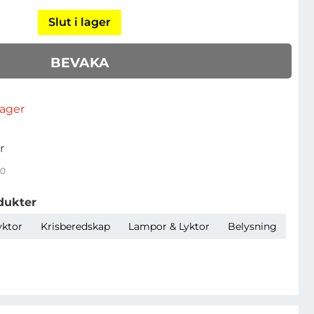
Slut i lager
BEVAKA
rlager
r
00
dukter
yktor
Krisberedskap
Lampor & Lyktor
Belysning