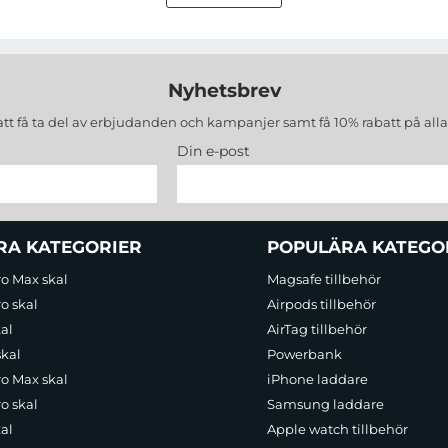
Nyhetsbrev
att få ta del av erbjudanden och kampanjer samt få 10% rabatt på all
Din e-post
RTA Work Flex Stadium Light
det ultimata verktyget för alla som beh
RA KATEGORIER
POPULÄRA KATEGO
ro Max skal
Magsafe tillbehör
o skal
Airpods tillbehör
al
AirTag tillbehör
skal
Powerbank
ro Max skal
iPhone laddare
o skal
Samsung laddare
al
Apple watch tillbehör