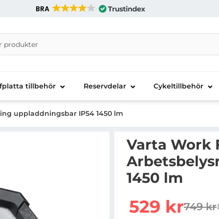
BRA
nira Telecom AB
fplatta tillbehör
Reservdelar
Cykeltillbehör
ning uppladdningsbar IP54 1450 lm
Varta Work 
Arbetsbelys
1450 lm
Handla denna produkt V
rea pris
529 kr
749 kr
tidigar