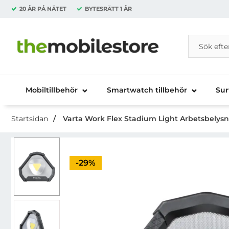
20 ÅR PÅ NÄTET
BYTESRÄTT
1 ÅR
Sök
Sök på Da
Startsidan för Danira Telecom AB
Mobiltillbehör
Smartwatch tillbehör
Sur
Startsidan
Varta Work Flex Stadium Light Arbetsbelys
Priset är nedsatt med
-29%