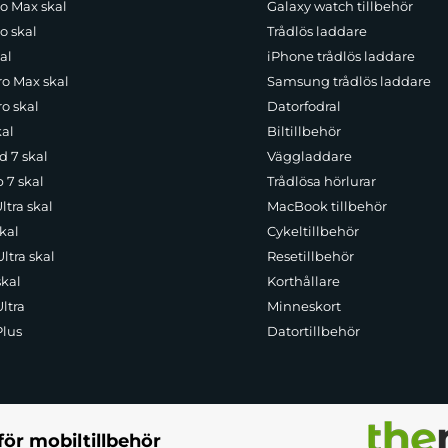
ro Max skal
Galaxy watch tillbehör
o skal
Trådlös laddare
al
iPhone trådlös laddare
ro Max skal
Samsung trådlös laddare
o skal
Datorfodral
kal
Biltillbehör
d 7 skal
Väggladdare
p 7 skal
Trådlösa hörlurar
ltra skal
MacBook tillbehör
kal
Cykeltillbehör
ltra skal
Resetillbehör
skal
Korthållare
ltra
Minneskort
Plus
Datortillbehör
för mobiltillbehör