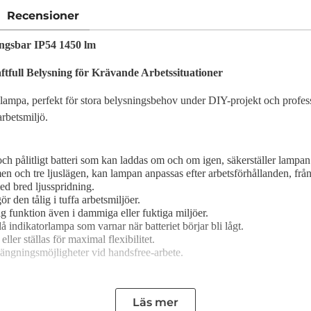
Recensioner
ngsbar IP54 1450 lm
full Belysning för Krävande Arbetssituationer
ampa, perfekt för stora belysningsbehov under DIY-projekt och profes
arbetsmiljö.
ch pålitligt batteri som kan laddas om och om igen, säkerställer lampan u
n och tre ljuslägen, kan lampan anpassas efter arbetsförhållanden, från
d bred ljusspridning.
ör den tålig i tuffa arbetsmiljöer.
tlig funktion även i dammiga eller fuktiga miljöer.
indikatorlampa som varnar när batteriet börjar bli lågt.
er ställas för maximal flexibilitet.
ängningsmöjligheter vid handsfree-arbete.
Läs mer