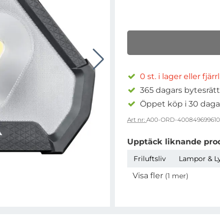
0 st. i lager eller fjär
365 dagars bytesrätt
Öppet köp i 30 daga
Art nr:
A00-ORD-40084969961
Upptäck liknande pro
Friluftsliv
Lampor & L
Visa fler
(1 mer)
Egenskaper