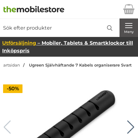
Startsidan för Danira Telecom AB
Sök
Sök på Danira Telecom AB
Genomför
Meny
Utförsäljning
– Mobiler, Tablets & Smartklockor till
Inköpspris
Startsidan
Ugreen Självhäftande 7 Kabels organiserare Svart
Priset är nedsatt med
-50%