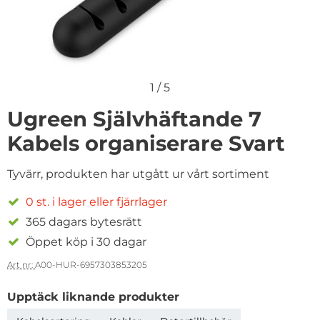
1
/
5
Ugreen Självhäftande 7
Kabels organiserare Svart
Tyvärr, produkten har utgått ur vårt sortiment
0 st. i lager eller fjärrlager
365 dagars bytesrätt
Öppet köp i 30 dagar
Art nr:
A00-HUR-6957303853205
Upptäck liknande produkter