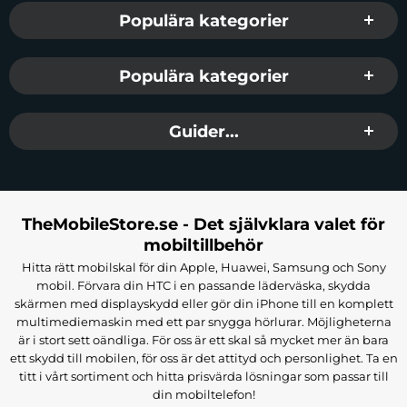
Populära kategorier
Populära kategorier
Guider...
TheMobileStore.se - Det självklara valet för
mobiltillbehör
Hitta rätt mobilskal för din Apple, Huawei, Samsung och Sony
mobil. Förvara din HTC i en passande läderväska, skydda
skärmen med displayskydd eller gör din iPhone till en komplett
multimediemaskin med ett par snygga hörlurar. Möjligheterna
är i stort sett oändliga. För oss är ett skal så mycket mer än bara
ett skydd till mobilen, för oss är det attityd och personlighet. Ta en
titt i vårt sortiment och hitta prisvärda lösningar som passar till
din mobiltelefon!