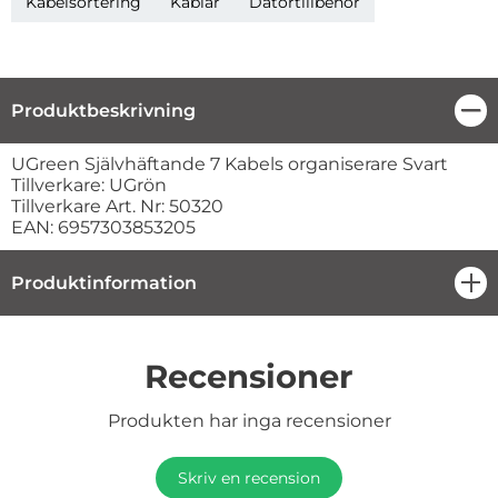
Kabelsortering
Kablar
Datortillbehör
Produktbeskrivning
Stä
Produktbeskrivning
UGreen Självhäftande 7 Kabels organiserare Svart
Tillverkare: UGrön
Tillverkare Art. Nr: 50320
EAN: 6957303853205
Produktinformation
öpp
Recensioner
Produkten har inga recensioner
Skriv en recension