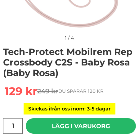
1
/
4
Tech-Protect Mobilrem Rep
Crossbody C2S - Baby Rosa
(Baby Rosa)
Handla denna produkt Tech-Protect Mobilrem Rep Cro
rea pris
129 kr
249 kr
DU SPARAR 120 KR
tidigare pris
Skickas ifrån oss inom: 3-5 dagar
antal
LÄGG I VARUKORG