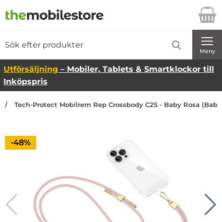
Startsidan för Danira Telecom AB
Sök
Sök på Danira Telecom AB
Genomför
Meny
Utförsäljning
– Mobiler, Tablets & Smartklockor till
Inköpspris
Tech-Protect Mobilrem Rep Crossbody C2S - Baby Rosa (Baby
Priset är nedsatt med
-48%