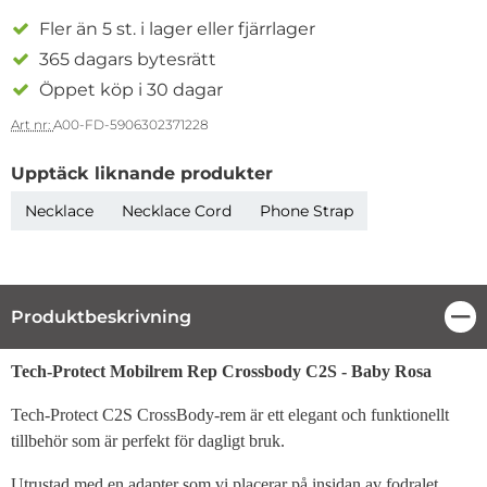
Fler än 5 st. i lager eller fjärrlager
365 dagars bytesrätt
Öppet köp i 30 dagar
Art nr:
A00-FD-5906302371228
Upptäck liknande produkter
Necklace
Necklace Cord
Phone Strap
Produktbeskrivning
Stä
Produktbeskrivning
Tech-Protect Mobilrem Rep Crossbody C2S - Baby Rosa
Tech-Protect C2S CrossBody-rem är ett elegant och funktionellt
tillbehör som är perfekt för dagligt bruk.
Utrustad med en adapter som vi placerar på insidan av fodralet,