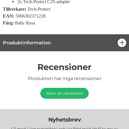
2x Tech-Protect C2S-adapter
Tillverkare:
Tech-Protect
EAN:
5906302371228
Färg:
Baby Rosa
Produktinformation
öpp
Recensioner
Produkten har inga recensioner
Skriv en recension
Nyhetsbrev
Gå med i vårt nyhetsbrev och var först med att få ta del av